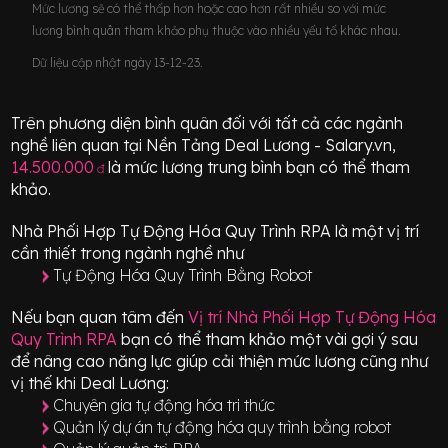
Mức lương sẽ có thể thấp hơn hoặc cao hơn rất nhiều so với mức
lương bình quân tham khảo phụ thuộc vào nhiều yếu tố khác nhau.
Dữ liệu cập nhật ngày 13-12-23.
Trên phương diện bình quân đối với tất cả các ngành
nghề liên quan tại Nền Tảng Deal Lương - Salary.vn,
14.500.000
là mức lương trung bình bạn có thể tham
đ
khảo.
Nhà Phối Hợp Tự Động Hóa Quy Trình RPA
là một vị trí
cần thiết
trong ngành nghề như
Tự Động Hóa Quy Trình Bằng Robot
Nếu bạn quan tâm đến
Vị trí
Nhà Phối Hợp Tự Động Hóa
Quy Trình RPA
bạn có thể tham khảo một vài gợi ý sau
để nâng cao năng lực giúp cải thiện mức lương cũng như
vị thế khi Deal Lương:
Chuyên gia tự động hóa tri thức
Quản lý dự án tự động hóa quy trình bằng robot