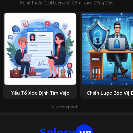
Nghệ Thuật Deal Lương Và Cẩm Nang Công Việc
Yếu Tố Xác Định Tìm Việc
Chiến Lược Bảo Vệ 
Vuốt sang phải →