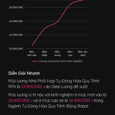
16,000,000
14,000,000
12,000,000
10,000,000
Mức
Mức
Mức
Mức
Mức lâu
mới vào
thấp
trung
cao
năm
Lương trung bình theo Kinh Nghiệm
Diễn Giải Nhanh
Mức lương
Nhà Phối Hợp Tự Động Hóa Quy Trình
RPA
là
13.900.000
do Deal Lương đề xuất.
đ
Mức lương vị trí này với kinh nghiệm ở mức mới vào là
10.400.000
và ở mức cao sẽ là
16.400.000
trong
đ
đ
Ngành
Tự Động Hóa Quy Trình Bằng Robot
.