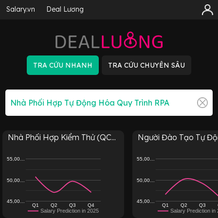
Salary.vn
Deal Lương
Nhà Phối Hợp Kiểm Thử (QC...
Người Đào Tạo Tự Độn
55,00…
55,00…
50,00…
50,00…
45,00…
45,00…
Q1
Q2
Q3
Q4
Q1
Q2
Q3
Salary Prediction in 2025
Salary Prediction in