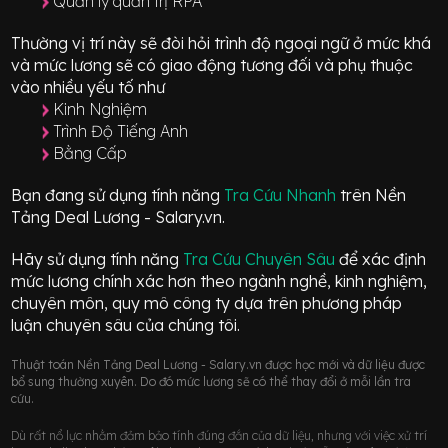
Quản lý quản trị RPA
Thường vị trí này sẽ đòi hỏi trình độ ngoại ngữ ở mức
khá
và mức lương sẽ có giao động
tương đối
và phụ thuộc
vào nhiều yếu tố như
Kinh Nghiệm
Trình Độ Tiếng Anh
Bằng Cấp
Bạn đang sử dụng tính năng
Tra Cứu Nhanh
trên Nền
Tảng Deal Lương - Salary.vn.
Hãy sử dụng tính năng
Tra Cứu Chuyên Sâu
để xác định
mức lương chính xác hơn theo ngành nghề, kinh nghiệm,
chuyên môn, quy mô công ty dựa trên phương pháp
luận chuyên sâu của chúng tôi.
Thuật toán Nền Tảng Deal Lương - Salary.vn được học mới và dữ liệu được
bổ sung thường xuyên. Do đó mức lương sẽ có thể thay đổi ở mỗi lần tra
cứu.
Dù rất nổ lực nhằm đảm bảo tính đúng đắn của dữ liệu, nhưng với việc xử trí