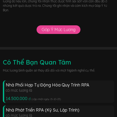
lượng dữ liệu lớn, chúng tôi nhận thức được tính sai sót vẫn còn đâu đó ở
những kết quả được trả ra. Chúng tôi ghi nhận và cảm kích mọi Góp Ý từ
Bạn.
Góp Ý Mức Lương
Có Thể Bạn Quan Tâm
Mức lương bình quân sẽ thay đổi đối với một Ngành nghề cụ thể.
Nhà Phối Hợp Tự Động Hóa Quy Trình RPA
có mức lương là
14.500.000
đ
(cập nhật ngày 15-10-23
)
Nhà Phát Triển RPA (Kỹ Sư, Lập Trình)
có mức lương là