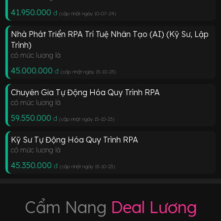
41.950.000
đ
(cập nhật ngày 10-07-24
)
Nhà Phát Triển RPA Trí Tuệ Nhân Tạo (AI) (Kỹ Sư, Lập
Trình)
có mức lương là
45.000.000
đ
(cập nhật ngày 15-10-23
)
Chuyên Gia Tự Động Hóa Quy Trình RPA
có mức lương là
59.550.000
đ
(cập nhật ngày 15-10-23
)
Kỹ Sư Tự Động Hóa Quy Trình RPA
có mức lương là
45.350.000
đ
(cập nhật ngày 15-10-23
)
Cẩm Nang
Deal Lương