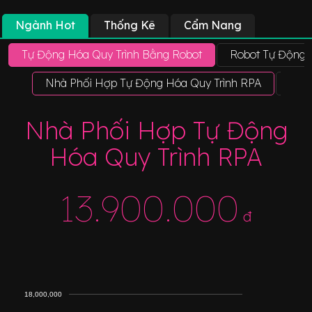
Ngành Hot
Thống Kê
Cẩm Nang
Tự Động Hóa Quy Trình Bằng Robot
Robot Tự Động
Nhà Phối Hợp Tự Động Hóa Quy Trình RPA
Kiến
Nhà Phối Hợp Tự Động
Hóa Quy Trình RPA
13.900.000
đ
18,000,000