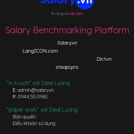
Ai cũng có
việc làm
Salary Benchmarking Platform
Salary.vn
LangICON.com
Dict.vn
staapi.pro
“in touch” với Deal Lương
E:
admin@salary.vn
P:
0944.55.0981
“paper work” với Deal Lương
Bản quyền
Điều khoản sử dụng