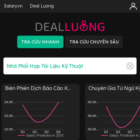
Salary.vn
Deal Lương
Biên Phiên Dịch Báo Cáo K...
Chuyên Gia Từ Ngữ Kỹ
24,00…
60,00…
23,00…
58,00…
22,00…
56,00…
Q1
Q2
Q3
Q4
Q1
Q2
Q3
Salary Prediction in 2025
Salary Prediction in