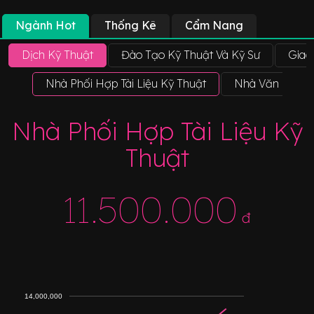
Ngành Hot
Thống Kê
Cẩm Nang
Dịch Kỹ Thuật
Đào Tạo Kỹ Thuật Và Kỹ Sư
Giao
Nhà Phối Hợp Tài Liệu Kỹ Thuật
Nhà Văn Báo C
Nhà Phối Hợp Tài Liệu Kỹ
Thuật
11.500.000
đ
14,000,000