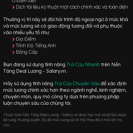
chuyên biệt
Dịch tài liệu kỹ thuật một cách chính xác và toàn diện
Thường vị trí này sẽ đòi hỏi trình độ ngoại ngữ ở mức
khá
và mức lương sẽ có giao động
tương đối
và phụ thuộc
vào nhiều yếu tố như
Địa Điểm
Trình Độ Tiếng Anh
Bằng Cấp
Bạn đang sử dụng tính năng
Tra Cứu Nhanh
trên Nền
Tảng Deal Lương - Salary.vn.
Hãy sử dụng tính năng
Tra Cứu Chuyên Sâu
để xác định
mức lương chính xác hơn theo ngành nghề, kinh nghiệm,
chuyên môn, quy mô công ty dựa trên phương pháp
luận chuyên sâu của chúng tôi.
Thuật toán Nền Tảng Deal Lương - Salary.vn được học mới và dữ liệu được
bổ sung thường xuyên. Do đó mức lương sẽ có thể thay đổi ở mỗi lần tra
cứu.