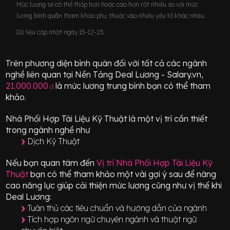
Mức lương sẽ có thể thấp hơn hoặc cao hơn rất nhiều so với mức
lương bình quân tham khảo phụ thuộc vào nhiều yếu tố khác nhau.
Dữ liệu cập nhật ngày 15-12-23.
Trên phương diện bình quân đối với tất cả các ngành
nghề liên quan tại Nền Tảng Deal Lương - Salary.vn,
21.000.000
là mức lương trung bình bạn có thể tham
đ
khảo.
Nhà Phối Hợp Tài Liệu Kỹ Thuật
là một vị trí
cần thiết
trong ngành nghề như
Dịch Kỹ Thuật
Nếu bạn quan tâm đến
Vị trí
Nhà Phối Hợp Tài Liệu Kỹ
Thuật
bạn có thể tham khảo một vài gợi ý sau để nâng
cao năng lực giúp cải thiện mức lương cũng như vị thế khi
Deal Lương:
Tuân thủ các tiêu chuẩn và hướng dẫn của ngành
Tích hợp ngôn ngữ chuyên ngành và thuật ngữ