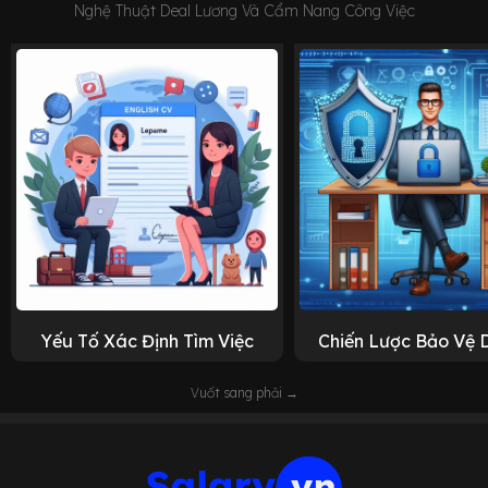
Nghệ Thuật Deal Lương Và Cẩm Nang Công Việc
Yếu Tố Xác Định Tìm Việc
Chiến Lược Bảo Vệ 
Vuốt sang phải →