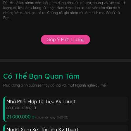
Dù rất nổ lực nhằm đảm bảo tính đúng đắn của dữ liệu, nhưng với việc xử trí
lượng dữ liệu lớn, chúng tôi nhận thức được tính sai sót vẫn còn đâu đó ở
những kết quả được trả ra. Chúng tôi ghi nhận và cảm kích mọi Góp Ý từ
Bạn.
Góp Ý Mức Lương
Có Thể Bạn Quan Tâm
Mức lương bình quân sẽ thay đổi đối với một Ngành nghề cụ thể.
Nhà Phối Hợp Tài Liệu Kỹ Thuật
có mức lương là
21.000.000
đ
(cập nhật ngày 15-10-23
)
Người Xem Xét Tài Liệu Kỹ Thuật