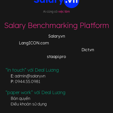
Ai cũng có
việc làm
Salary Benchmarking Platform
Salary.vn
LangICON.com
Dict.vn
staapi.pro
“in touch” với Deal Lương
E:
admin@salary.vn
P:
0944.55.0981
“paper work” với Deal Lương
Bản quyền
Điều khoản sử dụng