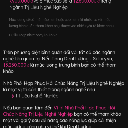
7.900.000
và ở mức cao sẽ là
12.800.000
trong
đ
đ
Ngành
Trị Liệu Nghề Nghiệp
.
Mức lương sẽ có thể thấp hơn hoặc cao hơn rất nhiều so với mức
lương bình quân tham khảo phụ thuộc vào nhiều yếu tố khác nhau.
Dữ liệu cập nhật ngày 13-12-23.
Trên phương diện bình quân đối với tất cả các ngành
nghề liên quan tại Nền Tảng Deal Lương - Salary.vn,
13.250.000
là mức lương trung bình bạn có thể tham
đ
khảo.
Nhà Phối Hợp Phục Hồi Chức Năng Trị Liệu Nghề Nghiệp
là một vị trí
cần thiết
trong ngành nghề như
Trị Liệu Nghề Nghiệp
Nếu bạn quan tâm đến
Vị trí
Nhà Phối Hợp Phục Hồi
Chức Năng Trị Liệu Nghề Nghiệp
bạn có thể tham khảo
một vài gợi ý sau để nâng cao năng lực giúp cải thiện
mức lương cũng như vị thế khi Deal Lương: