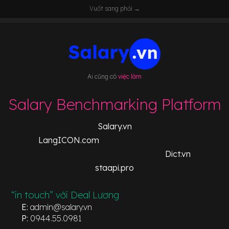
Vuốt sang phải →
Ai cũng có
việc làm
Salary Benchmarking Platform
Salary.vn
LangICON.com
Dict.vn
staapi.pro
“in touch” với Deal Lương
E:
admin@salary.vn
P:
0944.55.0981