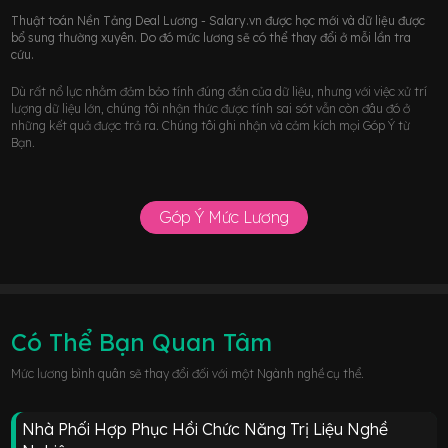
Thuật toán Nền Tảng Deal Lương - Salary.vn được học mới và dữ liệu được
bổ sung thường xuyên. Do đó mức lương sẽ có thể thay đổi ở mỗi lần tra
cứu.
Dù rất nổ lực nhằm đảm bảo tính đúng đắn của dữ liệu, nhưng với việc xử trí
lượng dữ liệu lớn, chúng tôi nhận thức được tính sai sót vẫn còn đâu đó ở
những kết quả được trả ra. Chúng tôi ghi nhận và cảm kích mọi Góp Ý từ
Bạn.
Góp Ý Mức Lương
Có Thể Bạn Quan Tâm
Mức lương bình quân sẽ thay đổi đối với một Ngành nghề cụ thể.
Nhà Phối Hợp Phục Hồi Chức Năng Trị Liệu Nghề