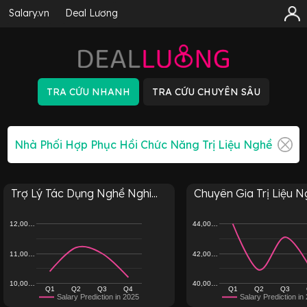
Salary.vn
Deal Lương
Trợ Lý Tác Dụng Nghề Nghi...
Chuyên Gia Trị Liệu Ng
12,00…
44,00…
11,00…
42,00…
10,00…
40,00…
Q1
Q2
Q3
Q4
Q1
Q2
Q3
Salary Prediction in 2025
Salary Prediction in