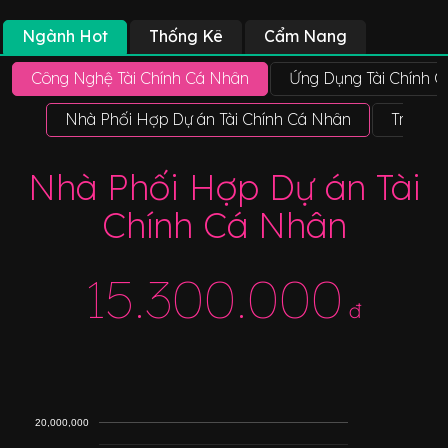
Ngành Hot
Thống Kê
Cẩm Nang
Công Nghệ Tài Chính Cá Nhân
Ứng Dụng Tài Chính 
Nhà Phối Hợp Dự án Tài Chính Cá Nhân
Trưởng 
Nhà Phối Hợp Dự án Tài
Chính Cá Nhân
15.300.000
đ
20,000,000