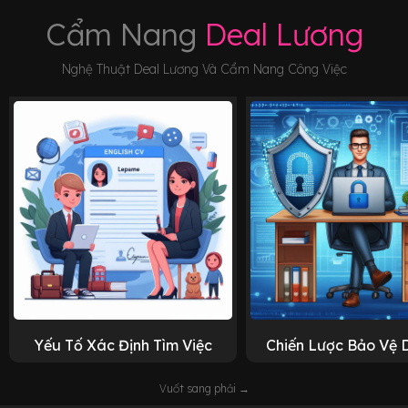
Cẩm Nang
Deal Lương
Nghệ Thuật Deal Lương Và Cẩm Nang Công Việc
Yếu Tố Xác Định Tìm Việc
Chiến Lược Bảo Vệ 
Vuốt sang phải →