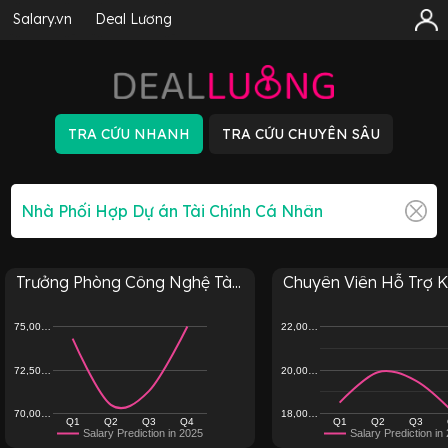
Salary.vn
Deal Lương
Trưởng Phòng Công Nghệ Tà...
Chuyên Viên Hỗ Trợ Kh
75,00…
22,00…
72,50…
20,00…
70,00…
18,00…
Q1
Q2
Q3
Q4
Q1
Q2
Q3
Salary Prediction in 2025
Salary Prediction in