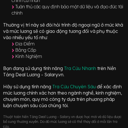
chính cá nhân
Tuân thủ các quy định bảo mật dữ liệu và đạo đức tài
chính
Thường vị trí này sẽ đòi hỏi trình độ ngoại ngữ ở mức
khá
và mức lương sẽ có giao động
tương đối
và phụ thuộc
vào nhiều yếu tố như
Địa Điểm
Bằng Cấp
Kinh Nghiệm
Bạn đang sử dụng tính năng
Tra Cứu Nhanh
trên Nền
Tảng Deal Lương - Salary.vn.
Hãy sử dụng tính năng
Tra Cứu Chuyên Sâu
để xác định
mức lương chính xác hơn theo ngành nghề, kinh nghiệm,
chuyên môn, quy mô công ty dựa trên phương pháp
luận chuyên sâu của chúng tôi.
Thuật toán Nền Tảng Deal Lương - Salary.vn được học mới và dữ liệu được
bổ sung thường xuyên. Do đó mức lương sẽ có thể thay đổi ở mỗi lần tra
cứu.