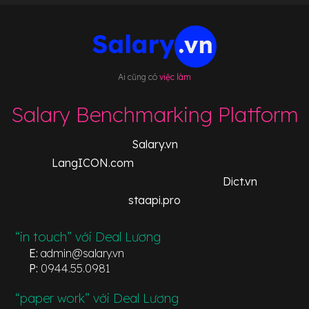
Ai cũng có
việc làm
Salary Benchmarking Platform
Salary.vn
LangICON.com
Dict.vn
staapi.pro
“in touch” với Deal Lương
E:
admin@salary.vn
P:
0944.55.0981
“paper work” với Deal Lương