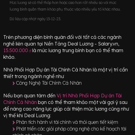
Mức lương sẽ có thể thấp hơn hoặc cao hơn rất nhiều so với mức
lương bình quân tham khảo phụ thuộc vào nhiều yếu tố khác nhau.
Dữ liệu cập nhật ngày 13-12-23.
Trên phương diện bình quân đối với tất cả các ngành
nghề liên quan tại Nền Tảng Deal Lương - Salary.vn,
15.500.000
là mức lương trung bình bạn có thể tham
đ
khảo.
Nhà Phối Hợp Dự án Tài Chính Cá Nhân
là một vị trí
cần
thiết
trong ngành nghề như
Công Nghệ Tài Chính Cá Nhân
Nếu bạn quan tâm đến
Vị trí
Nhà Phối Hợp Dự án Tài
Chính Cá Nhân
bạn có thể tham khảo một vài gợi ý sau
để nâng cao năng lực giúp cải thiện mức lương cũng như
vị thế khi Deal Lương:
Phân tích hành vi tài chính và thói quen tiết kiệm
Phát triển các giải pháp công nghệ cho kế hoạch tài