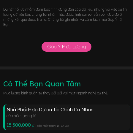
Dù rất nổ lực nhằm đảm bảo tính đúng đắn của dữ liệu, nhưng với việc xử trí
lượng dữ liệu lớn, chúng tôi nhận thức được tính sai sót vẫn còn đâu đó ở
những kết quả được trả ra. Chúng tôi ghi nhận và cảm kích mọi Góp Ý từ
Bạn.
Góp Ý Mức Lương
Có Thể Bạn Quan Tâm
Mức lương bình quân sẽ thay đổi đối với một Ngành nghề cụ thể.
Nhà Phối Hợp Dự án Tài Chính Cá Nhân
có mức lương là
15.500.000
đ
(cập nhật ngày 15-10-23
)