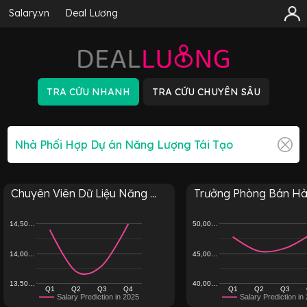
Salary.vn
Deal Lương
Chuyên Viên Dữ Liệu Năng ...
Trưởng Phòng Bán Hàn
14,50…
50,00…
14,00…
45,00…
13,50…
40,00…
Q1
Q2
Q3
Q4
Q1
Q2
Q3
Salary Prediction in 2025
Salary Prediction in