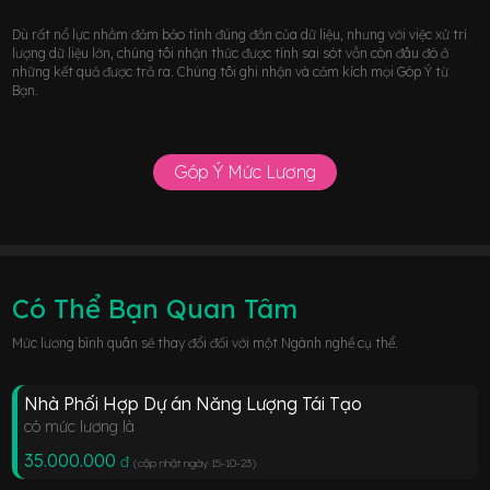
Dù rất nổ lực nhằm đảm bảo tính đúng đắn của dữ liệu, nhưng với việc xử trí
lượng dữ liệu lớn, chúng tôi nhận thức được tính sai sót vẫn còn đâu đó ở
những kết quả được trả ra. Chúng tôi ghi nhận và cảm kích mọi Góp Ý từ
Bạn.
Góp Ý Mức Lương
Có Thể Bạn Quan Tâm
Mức lương bình quân sẽ thay đổi đối với một Ngành nghề cụ thể.
Nhà Phối Hợp Dự án Năng Lượng Tái Tạo
có mức lương là
35.000.000
đ
(cập nhật ngày 15-10-23
)