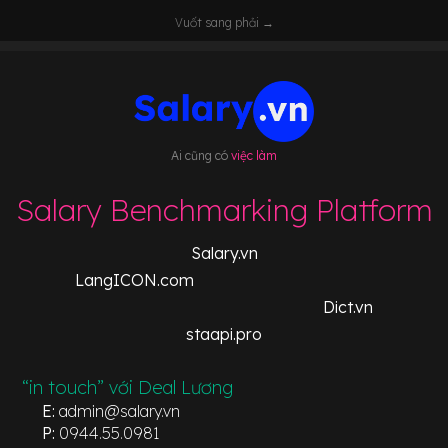
Vuốt sang phải →
Ai cũng có
việc làm
Salary Benchmarking Platform
Salary.vn
LangICON.com
Dict.vn
staapi.pro
“in touch” với Deal Lương
E:
admin@salary.vn
P:
0944.55.0981