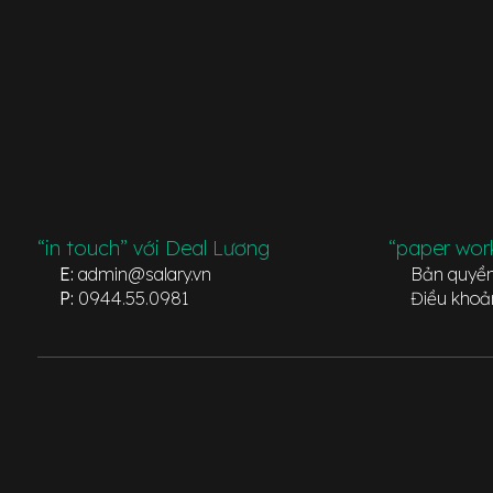
“in touch” với Deal Lương
“paper wor
E:
admin@salary.vn
Bản quyề
P:
0944.55.0981
Điều khoả