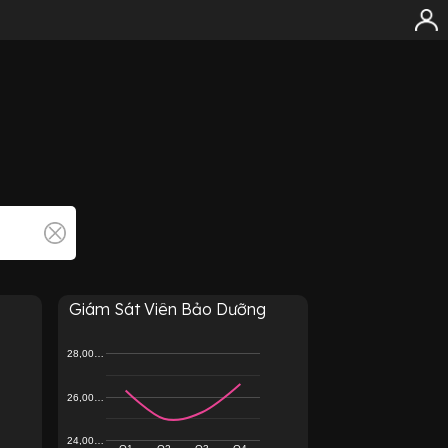
Giám Sát Viên Bảo Dưỡng
28,00…
26,00…
24,00…
Q1
Q2
Q3
Q4