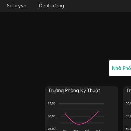
Salary.vn
Deal Lương
Trưởng Phòng Kỹ Thuật
T
85,00…
60
80,00…
55
75,00…
50
Q1
Q2
Q3
Q4