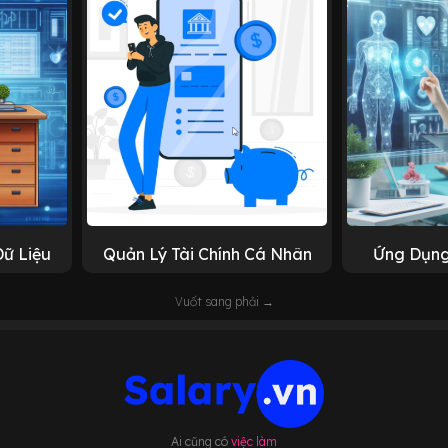
Dữ Liệu
Quản Lý Tài Chính Cá Nhân
Ứng Dụng
Vuốt sang phải →
Ai cũng có
việc làm