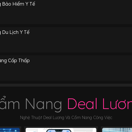
g Bảo Hiểm Y Tế
 Du Lịch Y Tế
àng Cấp Thấp
ẩm Nang
Deal Lươ
Nghệ Thuật Deal Lương Và Cẩm Nang Công Việc