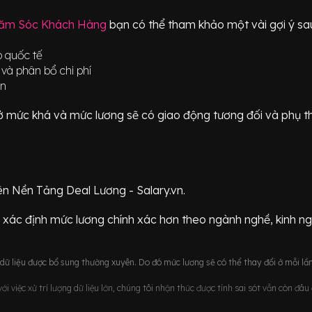
hăm Sóc Khách Hàng
bạn có thể tham khảo một vài gợi ý sau
p quốc tế
 và phân bổ chi phí
àn
ữ ở mức
khá
và mức lương sẽ có giao động
tương đối
và phụ t
ên Nền Tảng Deal Lương - Salary.vn.
 xác định mức lương chính xác hơn theo ngành nghề, kinh n
ữ liệu được bổ sung thường xuyên. Do đó mức lương sẽ có thể thay đổi ở mỗi lần
i việc xử trí lượng dữ liệu lớn, chúng tôi nhận thức được tính sai sót vẫn còn đâ