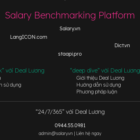
Salary Benchmarking Platform
Salary.vn
LangICON.com
Dict.vn
staapi.pro
k” với Deal Lương
“deep dive” với Deal Lương
n
Giới thiệu Deal Lương
n sử dụng
Hướng dẫn sử dụng
Phương pháp luận
“24/7/365” với Deal Lương
0944.55.0981
admin@salary.vn |
Liên hệ ngay