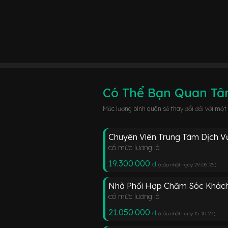
Có Thể Bạn Quan T
Mức lương bình quân sẽ thay đổi đối với một
Chuyên Viên Trung Tâm Dịch 
có mức lương là
19.300.000
đ
(cập nhật ngày 29-06-26
)
Nhà Phối Hợp Chăm Sóc Khác
có mức lương là
21.050.000
đ
(cập nhật ngày 15-10-23
)