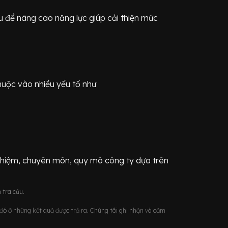
 để nâng cao năng lực giúp cải thiện mức
huộc vào nhiều yếu tố như
ghiệm, chuyên môn, quy mô công ty dựa trên
 tra cứu.
u đó ở những kết quả được trả ra. Chúng tôi ghi nhận và cảm