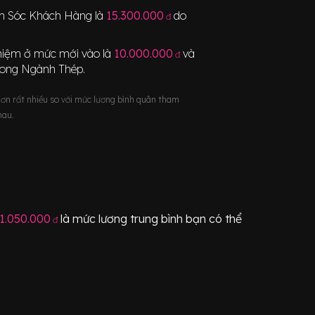
m Sóc Khách Hàng
là
15.300.000
do
đ
nghiệm ở mức mới vào là
10.000.000
và
đ
rong Ngành
Thép
.
hơn rất nhiều so với mức lương bình quân tham
hau.
1.050.000
là mức lương trung bình bạn có thể
đ