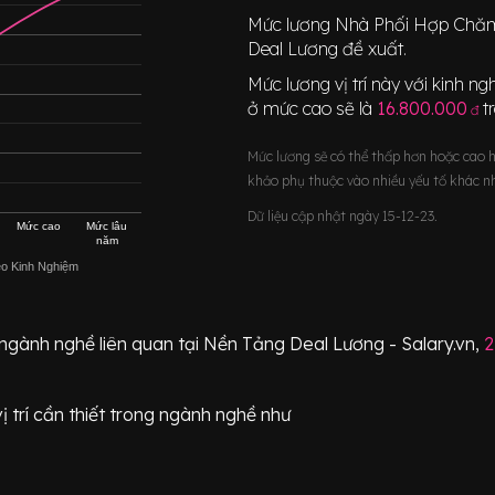
Mức lương
Nhà Phối Hợp Chă
Deal Lương đề xuất.
Mức lương vị trí này với kinh 
ở mức cao sẽ là
16.800.000
t
đ
Mức lương sẽ có thể thấp hơn hoặc cao 
khảo phụ thuộc vào nhiều yếu tố khác n
Dữ liệu cập nhật ngày 15-12-23.
Mức cao
Mức lâu
năm
eo Kinh Nghiệm
 ngành nghề liên quan tại Nền Tảng Deal Lương - Salary.vn,
2
ị trí
cần thiết
trong ngành nghề như