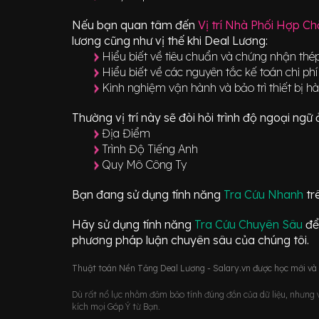
Nếu bạn quan tâm đến
Vị trí
Nhà Phối Hợp C
lương cũng như vị thế khi Deal Lương:
Hiểu biết về tiêu chuẩn và chứng nhận thé
Hiểu biết về các nguyên tắc kế toán chi phí
Kinh nghiệm vận hành và bảo trì thiết bị h
Thường vị trí này sẽ đòi hỏi trình độ ngoại ng
Địa Điểm
Trình Độ Tiếng Anh
Quy Mô Công Ty
Bạn đang sử dụng tính năng
Tra Cứu Nhanh
tr
Hãy sử dụng tính năng
Tra Cứu Chuyên Sâu
để
phương pháp luận chuyên sâu của chúng tôi.
Thuật toán Nền Tảng Deal Lương - Salary.vn được học mới và d
Dù rất nổ lực nhằm đảm bảo tính đúng đắn của dữ liệu, nhưng vớ
kích mọi Góp Ý từ Bạn.