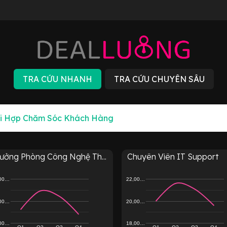
rưởng Phòng Công Nghệ Th...
Chuyên Viên IT Support
,00…
22,00…
,00…
20,00…
,00…
18,00…
Q1
Q2
Q3
Q4
Q1
Q2
Q3
Q4