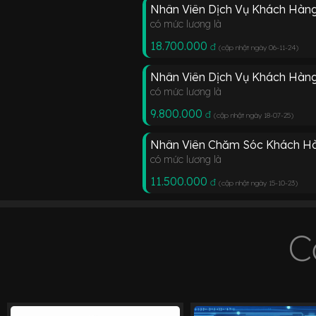
Nhân Viên Dịch Vụ Khách Hàn
có mức lương là
18.700.000
đ
(cập nhật ngày 06-11-24
)
Nhân Viên Dịch Vụ Khách Hàng
có mức lương là
9.800.000
đ
(cập nhật ngày 18-07-25
)
Nhân Viên Chăm Sóc Khách H
có mức lương là
11.500.000
đ
(cập nhật ngày 15-10-23
)
C