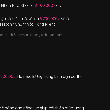
h Nhân Nha Khoa
là
8.400.000
do
đ
nghiệm ở mức mới vào là
5.700.000
và ở
đ
ng Ngành
Chăm Sóc Răng Miệng
.
hơn rất nhiều so với mức lương bình quân tham
hau.
.800.000
là mức lương trung bình bạn có thể
đ
để nâng cao năng lực giúp cải thiện mức lương