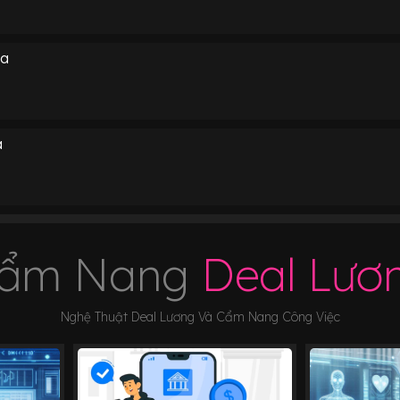
oa
a
ẩm Nang
Deal Lươ
Nghệ Thuật Deal Lương Và Cẩm Nang Công Việc