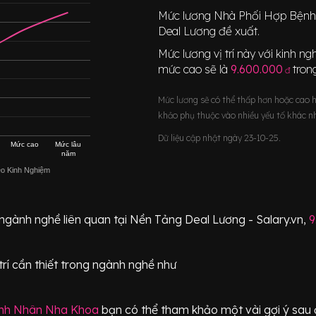
Mức lương
Nhà Phối Hợp Bện
Deal Lương đề xuất.
Mức lương vị trí này với kinh 
mức cao sẽ là
9.600.000
tro
đ
Mức lương sẽ có thể thấp hơn hoặc cao 
khảo phụ thuộc vào nhiều yếu tố khác n
Dữ liệu cập nhật ngày 23-10-25.
Mức cao
Mức lâu
năm
eo Kinh Nghiệm
 ngành nghề liên quan tại Nền Tảng Deal Lương - Salary.vn,
9
trí
cần thiết
trong ngành nghề như
nh Nhân Nha Khoa
bạn có thể tham khảo một vài gợi ý sau 