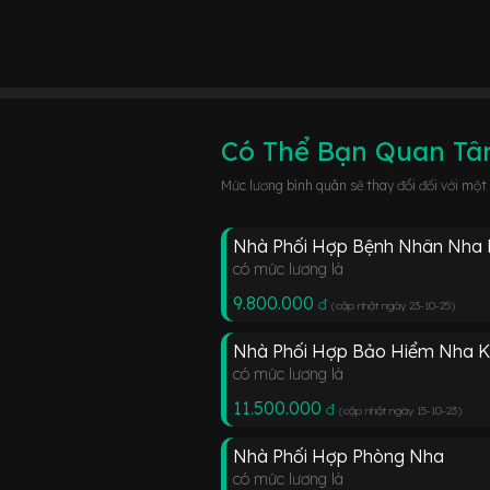
Có Thể Bạn Quan T
Mức lương bình quân sẽ thay đổi đối với một
Nhà Phối Hợp Bệnh Nhân Nha
có mức lương là
9.800.000
đ
(cập nhật ngày 23-10-25
)
Nhà Phối Hợp Bảo Hiểm Nha 
có mức lương là
11.500.000
đ
(cập nhật ngày 15-10-23
)
Nhà Phối Hợp Phòng Nha
có mức lương là