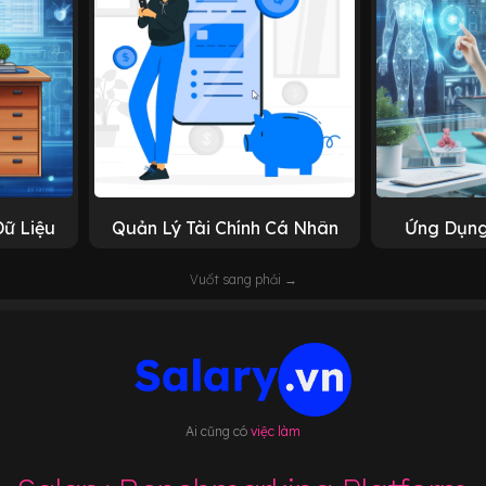
Dữ Liệu
Quản Lý Tài Chính Cá Nhân
Ứng Dụng
Vuốt sang phải →
Ai cũng có
việc làm