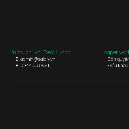
“in touch” với Deal Lương
“paper wor
E:
admin@salary.vn
Bản quyề
P:
0944.55.0981
Điều khoả