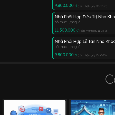
9.800.000
đ
(cập nhật ngày 02-07-25
)
Nhà Phối Hợp Điều Trị Nha Kh
có mức lương là
11.500.000
đ
(cập nhật ngày 11-02-26
)
Nhà Phối Hợp Lễ Tân Nha Kho
có mức lương là
9.800.000
đ
(cập nhật ngày 15-10-23
)
C