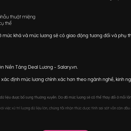
phẫu thuật miệng
cụ thể
ữ ở mức
khá
và mức lương sẽ có giao động
tương đối
và phụ t
ên Nền Tảng Deal Lương - Salary.vn.
 xác định mức lương chính xác hơn theo ngành nghề, kinh n
ữ liệu được bổ sung thường xuyên. Do đó mức lương sẽ có thể thay đổi ở mỗi lần
i việc xử trí lượng dữ liệu lớn, chúng tôi nhận thức được tính sai sót vẫn còn đâ