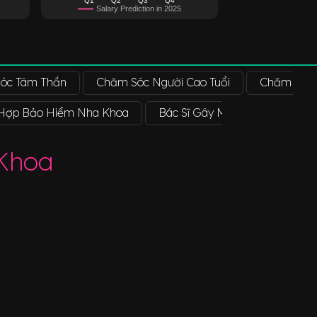
Salary Prediction in 2025
Sóc Tâm Thần
Chăm Sóc Người Cao Tuổi
Chăm Sóc 
 Hợp Bảo Hiểm Nha Khoa
Bác Sĩ Gây Mê Trong Nha Kho
Khoa