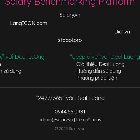
Salary Benchmarking Platform
Salary.vn
LangICON.com
Dict.vn
staapi.pro
k” với Deal Lương
“deep dive” với Deal Lương
n
Giới thiệu Deal Lương
n sử dụng
Hướng dẫn sử dụng
Phương pháp luận
“24/7/365” với Deal Lương
0944.55.0981
admin@salary.vn |
Liên hệ ngay
© 2025 Salary.vn