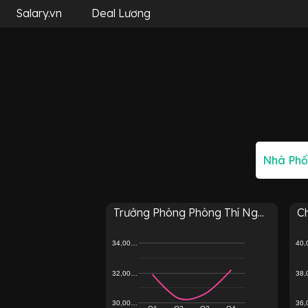
Salary.vn
Deal Lương
Trưởng Phòng Phòng Thí Ng...
Ch
34,00…
40
32,00…
38
30,00…
36
Q1
Q2
Q3
Q4