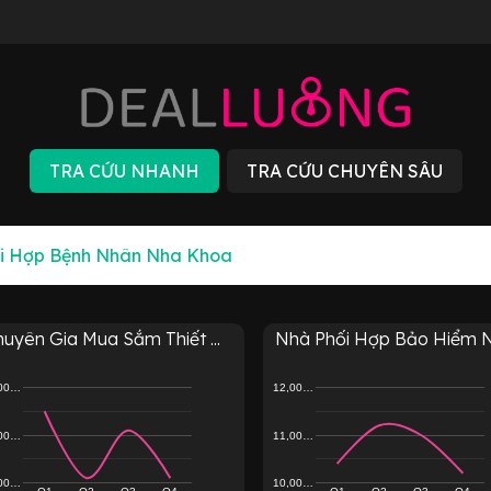
uyên Gia Mua Sắm Thiết ...
Nhà Phối Hợp Bảo Hiểm Nh
,00…
12,00…
,00…
11,00…
,00…
10,00…
Q1
Q2
Q3
Q4
Q1
Q2
Q3
Q4