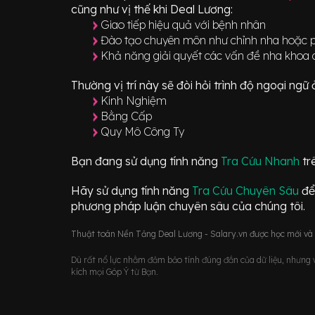
cũng như vị thế khi Deal Lương:
Giao tiếp hiệu quả với bệnh nhân
Đào tạo chuyên môn như chỉnh nha hoặc 
Khả năng giải quyết các vấn đề nha khoa 
Thường vị trí này sẽ đòi hỏi trình độ ngoại ng
Kinh Nghiệm
Bằng Cấp
Quy Mô Công Ty
Bạn đang sử dụng tính năng
Tra Cứu Nhanh
tr
Hãy sử dụng tính năng
Tra Cứu Chuyên Sâu
để
phương pháp luận chuyên sâu của chúng tôi.
Thuật toán Nền Tảng Deal Lương - Salary.vn được học mới và d
Dù rất nổ lực nhằm đảm bảo tính đúng đắn của dữ liệu, nhưng vớ
kích mọi Góp Ý từ Bạn.