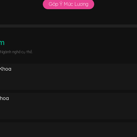
Góp Ý Mức Lương
âm
 Ngành nghề cụ thể.
 Khoa
Khoa