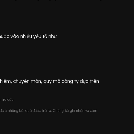
huộc vào nhiều yếu tố như
ghiệm, chuyên môn, quy mô công ty dựa trên
 tra cứu.
u đó ở những kết quả được trả ra. Chúng tôi ghi nhận và cảm