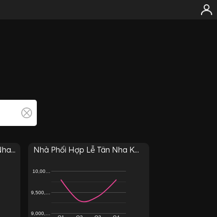
a...
Nhà Phối Hợp Lễ Tân Nha K...
10,00…
9,500,…
9,000,…
Q1
Q2
Q3
Q4