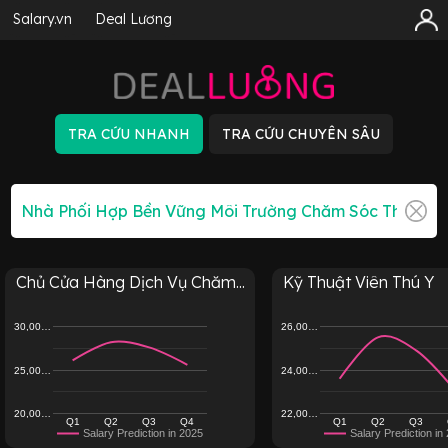
Salary.vn
Deal Lương
Chủ Cửa Hàng Dịch Vụ Chăm...
Kỹ Thuật Viên Thú Y
30,00…
26,00…
25,00…
24,00…
20,00…
22,00…
Q1
Q2
Q3
Q4
Q1
Q2
Q3
Salary Prediction in 2025
Salary Prediction in