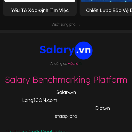
Yếu Tố Xác Định Tìm Việc
Chiến Lược Bảo Vệ 
Vuốt sang phải →
Ai cũng có
việc làm
Salary Benchmarking Platform
Salary.vn
LangICON.com
Dict.vn
staapi.pro
“in touch” với Deal Lương