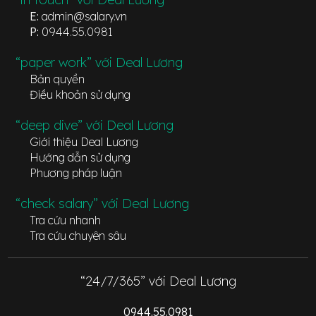
E:
admin@salary.vn
P:
0944.55.0981
“paper work” với Deal Lương
Bản quyền
Điều khoản sử dụng
“deep dive” với Deal Lương
Giới thiệu Deal Lương
Hướng dẫn sử dụng
Phương pháp luận
“check salary” với Deal Lương
Tra cứu nhanh
Tra cứu chuyên sâu
“24/7/365” với Deal Lương
0944.55.0981