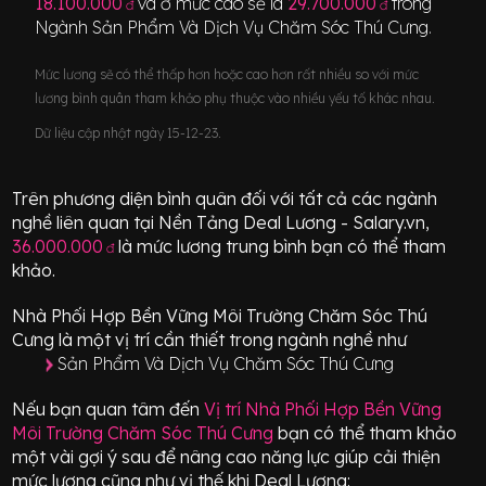
18.100.000
và ở mức cao sẽ là
29.700.000
trong
đ
đ
Ngành
Sản Phẩm Và Dịch Vụ Chăm Sóc Thú Cưng
.
Mức lương sẽ có thể thấp hơn hoặc cao hơn rất nhiều so với mức
lương bình quân tham khảo phụ thuộc vào nhiều yếu tố khác nhau.
Dữ liệu cập nhật ngày 15-12-23.
Trên phương diện bình quân đối với tất cả các ngành
nghề liên quan tại Nền Tảng Deal Lương - Salary.vn,
36.000.000
là mức lương trung bình bạn có thể tham
đ
khảo.
Nhà Phối Hợp Bền Vững Môi Trường Chăm Sóc Thú
Cưng
là một vị trí
cần thiết
trong ngành nghề như
Sản Phẩm Và Dịch Vụ Chăm Sóc Thú Cưng
Nếu bạn quan tâm đến
Vị trí
Nhà Phối Hợp Bền Vững
Môi Trường Chăm Sóc Thú Cưng
bạn có thể tham khảo
một vài gợi ý sau để nâng cao năng lực giúp cải thiện
mức lương cũng như vị thế khi Deal Lương: