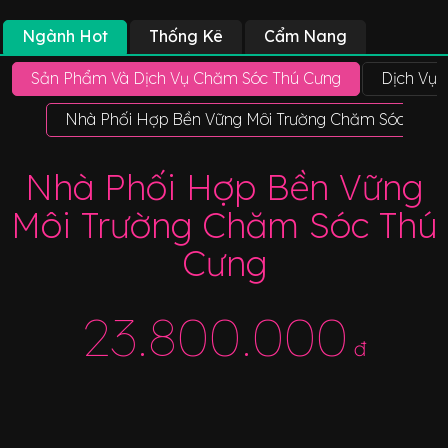
Ngành Hot
Thống Kê
Cẩm Nang
Sản Phẩm Và Dịch Vụ Chăm Sóc Thú Cưng
Dịch Vụ
Nhà Phối Hợp Bền Vững Môi Trường Chăm Sóc Thú 
Nhà Phối Hợp Bền Vững
Môi Trường Chăm Sóc Thú
Cưng
23.800.000
đ