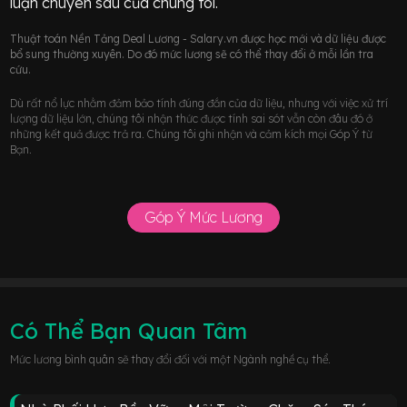
luận chuyên sâu của chúng tôi.
Thuật toán Nền Tảng Deal Lương - Salary.vn được học mới và dữ liệu được
bổ sung thường xuyên. Do đó mức lương sẽ có thể thay đổi ở mỗi lần tra
cứu.
Dù rất nổ lực nhằm đảm bảo tính đúng đắn của dữ liệu, nhưng với việc xử trí
lượng dữ liệu lớn, chúng tôi nhận thức được tính sai sót vẫn còn đâu đó ở
những kết quả được trả ra. Chúng tôi ghi nhận và cảm kích mọi Góp Ý từ
Bạn.
Góp Ý Mức Lương
Có Thể Bạn Quan Tâm
Mức lương bình quân sẽ thay đổi đối với một Ngành nghề cụ thể.