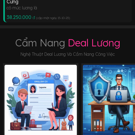
Cưng
có mức lương là
38.250.000
đ
(cập nhật ngày 15-10-23
)
Cẩm Nang
Deal Lương
Nghệ Thuật Deal Lương Và Cẩm Nang Công Việc