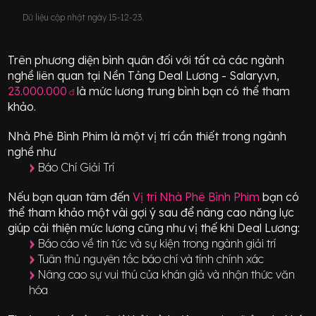
Dữ liệu cập nhật ngày 15-12-23.
Trên phương diện bình quân đối với tất cả các ngành
nghề liên quan tại Nền Tảng Deal Lương - Salary.vn,
23.000.000
là mức lương trung bình bạn có thể tham
đ
khảo.
Nhà Phê Bình Phim
là một vị trí
cần thiết
trong ngành
nghề như
Báo Chí Giải Trí
Nếu bạn quan tâm đến
Vị trí
Nhà Phê Bình Phim
bạn có
thể tham khảo một vài gợi ý sau để nâng cao năng lực
giúp cải thiện mức lương cũng như vị thế khi Deal Lương:
Báo cáo về tin tức và sự kiện trong ngành giải trí
Tuân thủ nguyên tắc báo chí và tính chính xác
Nâng cao sự vui thú của khán giả và nhận thức văn
hóa