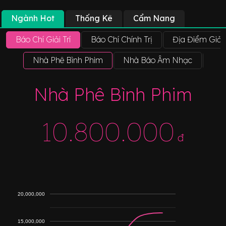
Ngành Hot
Thống Kê
Cẩm Nang
Báo Chí Giải Trí
Báo Chí Chính Trị
Địa Điểm Giải 
Nhà Phê Bình Phim
Nhà Báo Âm Nhạc
Phó
Nhà Phê Bình Phim
10.800.000
đ
20,000,000
15,000,000