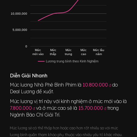
10,000,000
5,000,000
0
Mức
Mức
Mức
Mức
Mức lâu
mới vào
thấp
trung
cao
năm
Lương trung bình theo Kinh Nghiệm
Diễn Giải Nhanh
Mức lương
Nhà Phê Bình Phim
là
10.800.000
do
đ
Deal Lương đề xuất.
Mức lương vị trí này với kinh nghiệm ở mức mới vào là
7.800.000
và ở mức cao sẽ là
15.700.000
trong
đ
đ
Ngành
Báo Chí Giải Trí
.
Mức lương sẽ có thể thấp hơn hoặc cao hơn rất nhiều so với mức
lương bình quân tham khảo phụ thuộc vào nhiều yếu tố khác nhau.