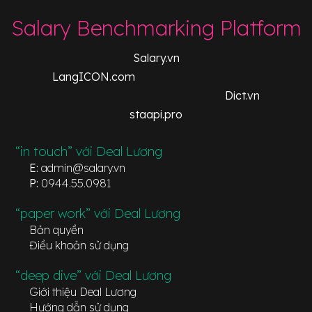
Salary Benchmarking Platform
Salary.vn
LangICON.com
Dict.vn
staapi.pro
“in touch” với Deal Lương
E:
admin@salary.vn
P:
0944.55.0981
“paper work” với Deal Lương
Bản quyền
Điều khoản sử dụng
“deep dive” với Deal Lương
Giới thiệu Deal Lương
Hướng dẫn sử dụng