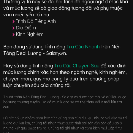
Thường vị trí này sẽ đòi hỏi trình độ ngoại ngữ ở mức
khá
và mức lương sẽ có giao động
tương đối
và phụ thuộc
vào nhiều yếu tố như
Trình Độ Tiếng Anh
Địa Điểm
Kinh Nghiệm
Bạn đang sử dụng tính năng
Tra Cứu Nhanh
trên Nền
Tảng Deal Lương - Salary.vn.
Hãy sử dụng tính năng
Tra Cứu Chuyên Sâu
để xác định
mức lương chính xác hơn theo ngành nghề, kinh nghiệm,
chuyên môn, quy mô công ty dựa trên phương pháp
luận chuyên sâu của chúng tôi.
Thuật toán Nền Tảng Deal Lương - Salary.vn được học mới và dữ liệu được
bổ sung thường xuyên. Do đó mức lương sẽ có thể thay đổi ở mỗi lần tra
cứu.
Dù rất nổ lực nhằm đảm bảo tính đúng đắn của dữ liệu, nhưng với việc xử trí
lượng dữ liệu lớn, chúng tôi nhận thức được tính sai sót vẫn còn đâu đó ở
những kết quả được trả ra. Chúng tôi ghi nhận và cảm kích mọi Góp Ý từ