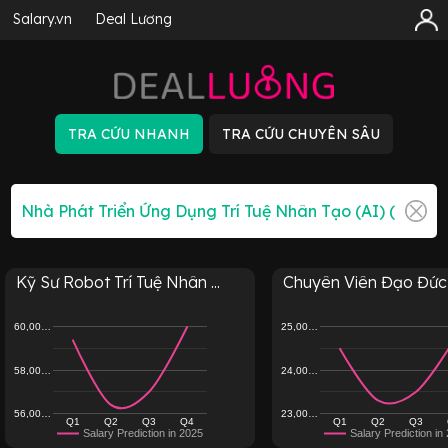
Salary.vn
Deal Lương
Kỹ Sư Robot Trí Tuệ Nhân ...
Chuyên Viên Đạo Đức Tr
60,00…
25,00…
58,00…
24,00…
56,00…
23,00…
Q1
Q2
Q3
Q4
Q1
Q2
Q3
Salary Prediction in 2025
Salary Prediction in