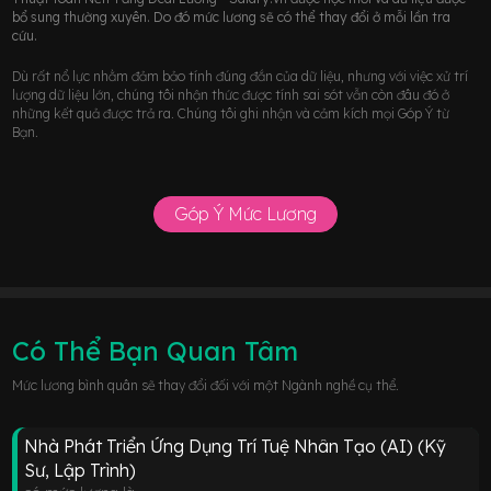
bổ sung thường xuyên. Do đó mức lương sẽ có thể thay đổi ở mỗi lần tra
cứu.
Dù rất nổ lực nhằm đảm bảo tính đúng đắn của dữ liệu, nhưng với việc xử trí
lượng dữ liệu lớn, chúng tôi nhận thức được tính sai sót vẫn còn đâu đó ở
những kết quả được trả ra. Chúng tôi ghi nhận và cảm kích mọi Góp Ý từ
Bạn.
Góp Ý Mức Lương
Có Thể Bạn Quan Tâm
Mức lương bình quân sẽ thay đổi đối với một Ngành nghề cụ thể.
Nhà Phát Triển Ứng Dụng Trí Tuệ Nhân Tạo (AI) (Kỹ
Sư, Lập Trình)