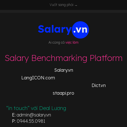
Vuốt sang phải →
Ai cũng có
việc làm
Salary Benchmarking Platform
Salary.vn
LangICON.com
Dict.vn
staapi.pro
“in touch” với Deal Lương
E:
admin@salary.vn
P:
0944.55.0981