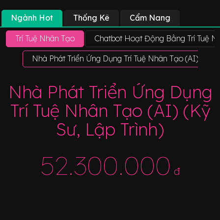
Ngành Hot
Thống Kê
Cẩm Nang
Trí Tuệ Nhân Tạo
Chatbot Hoạt Động Bằng Trí Tuệ N
Nhà Phát Triển Ứng Dụng Trí Tuệ Nhân Tạo (AI) (Kỹ Sư
Nhà Phát Triển Ứng Dụng
Trí Tuệ Nhân Tạo (AI) (Kỹ
Sư, Lập Trình)
52.300.000
đ