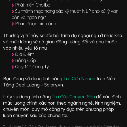
Phát triển Chatbot
Sự thành thạo trong các kỹ thuật NLP cho xử lý văn
bản và ngôn ngữ
Phân đoạn hình ảnh
Thường vị trí này sẽ đòi hỏi trình độ ngoại ngữ ở mức
khá
và mức lương sẽ có giao động
tương đối
và phụ thuộc
vào nhiều yếu tố như
Địa Điểm
Bằng Cấp
Quy Mô Công Ty
Bạn đang sử dụng tính năng
Tra Cứu Nhanh
trên Nền
Tảng Deal Lương - Salary.vn.
Hãy sử dụng tính năng
Tra Cứu Chuyên Sâu
để xác định
mức lương chính xác hơn theo ngành nghề, kinh nghiệm,
chuyên môn, quy mô công ty dựa trên phương pháp
luận chuyên sâu của chúng tôi.
Thuật toán Nền Tảng Deal Lương - Salary.vn được học mới và dữ liệu được