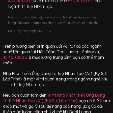
40.000.000
và ở mức cao sẽ là
58.700.000
trong
đ
đ
Ngành
Trí Tuệ Nhân Tạo
.
Mức lương sẽ có thể thấp hơn hoặc cao hơn rất nhiều so với mức
lương bình quân tham khảo phụ thuộc vào nhiều yếu tố khác nhau.
Dữ liệu cập nhật ngày 10-12-23.
Trên phương diện bình quân đối với tất cả các ngành
nghề liên quan tại Nền Tảng Deal Lương - Salary.vn,
48.400.000
là mức lương trung bình bạn có thể tham
đ
khảo.
Nhà Phát Triển Ứng Dụng Trí Tuệ Nhân Tạo (AI) (Kỹ Sư,
Lập Trình)
là một vị trí
quan trọng
trong ngành nghề như
Trí Tuệ Nhân Tạo
Nếu bạn quan tâm đến
Vị trí
Nhà Phát Triển Ứng Dụng
Trí Tuệ Nhân Tạo (AI) (Kỹ Sư, Lập Trình)
bạn có thể tham
khảo một vài gợi ý sau để nâng cao năng lực giúp cải
thiện mức lương cũng như vị thế khi Deal Lương: