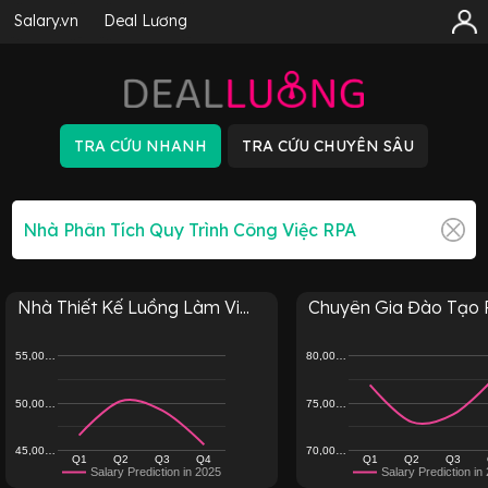
Salary.vn
Deal Lương
Nhà Thiết Kế Luồng Làm Vi...
Chuyên Gia Đào Tạo
55,00…
80,00…
50,00…
75,00…
45,00…
70,00…
Q1
Q2
Q3
Q4
Q1
Q2
Q3
Salary Prediction in 2025
Salary Prediction in