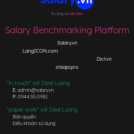
Ai cũng có
việc làm
Salary Benchmarking Platform
Salary.vn
LangICON.com
Dict.vn
staapi.pro
“in touch” với Deal Lương
E:
admin@salary.vn
P:
0944.55.0981
“paper work” với Deal Lương
Bản quyền
Điều khoản sử dụng