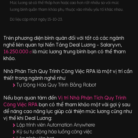
Mức lương sẽ có thể thấp hơn hoặc cao hơn rất nhiều so với mức
lương bình quân tham khảo phụ thuộc vào nhiều yếu tố khác nhau.
Dữ liệu cập nhật ngày 15-10-23.
Trên phương diện bình quân đối với tất cả các ngành
nghề liên quan tại Nền Tảng Deal Lương - Salary.vn,
16.250.000
là mức lương trung bình bạn có thể tham
đ
khảo.
Nhà Phân Tích Quy Trình Công Việc RPA
là một vị trí
cần
thiết
trong ngành nghề như
Tự Động Hóa Quy Trình Bằng Robot
Nếu bạn quan tâm đến
Vị trí
Nhà Phân Tích Quy Trình
Công Việc RPA
bạn có thể tham khảo một vài gợi ý sau
để nâng cao năng lực giúp cải thiện mức lương cũng như
vị thế khi Deal Lương:
Lập trình viên Automation Anywhere
Kỹ sư tự động hóa luồng công việc