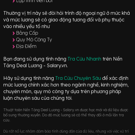
Lập trình viên bot
Thường vị trí này sẽ đòi hỏi trình độ ngoại ngữ ở mức
khá
và mức lương sẽ có giao động
tương đối
và phụ thuộc
vào nhiều yếu tố như
Bằng Cấp
Quy Mô Công Ty
Địa Điểm
Bạn đang sử dụng tính năng
Tra Cứu Nhanh
trên Nền
Tảng Deal Lương - Salary.vn.
Hãy sử dụng tính năng
Tra Cứu Chuyên Sâu
để xác định
mức lương chính xác hơn theo ngành nghề, kinh nghiệm,
chuyên môn, quy mô công ty dựa trên phương pháp
luận chuyên sâu của chúng tôi.
Thuật toán Nền Tảng Deal Lương - Salary.vn được học mới và dữ liệu được
bổ sung thường xuyên. Do đó mức lương sẽ có thể thay đổi ở mỗi lần tra
cứu.
Dù rất nổ lực nhằm đảm bảo tính đúng đắn của dữ liệu, nhưng với việc xử trí