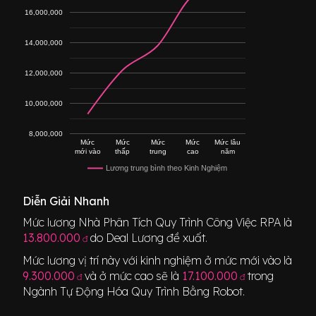
16,000,000
14,000,000
12,000,000
10,000,000
8,000,000
Mức
Mức
Mức
Mức
Mức lâu
mới vào
thấp
trung
cao
năm
Lương trung bình theo Kinh Nghiệm
Diễn Giải Nhanh
Mức lương
Nhà Phân Tích Quy Trình Công Việc RPA
là
13.800.000
do Deal Lương đề xuất.
đ
Mức lương vị trí này với kinh nghiệm ở mức mới vào là
9.300.000
và ở mức cao sẽ là
17.100.000
trong
đ
đ
Ngành
Tự Động Hóa Quy Trình Bằng Robot
.