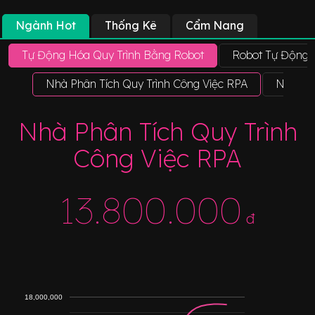
Ngành Hot
Thống Kê
Cẩm Nang
Tự Động Hóa Quy Trình Bằng Robot
Robot Tự Động
Nhà Phân Tích Quy Trình Công Việc RPA
Nhà Phố
Nhà Phân Tích Quy Trình
Công Việc RPA
13.800.000
đ
18,000,000