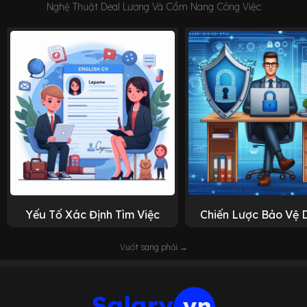
Nghệ Thuật Deal Lương Và Cẩm Nang Công Việc
Yếu Tố Xác Định Tìm Việc
Chiến Lược Bảo Vệ 
Vuốt sang phải →