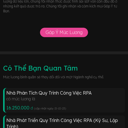
lượng dữ liệu lớn, chúng tôi nhận thức được tính sai sót vẫn còn đâu đó ở
những kết quả được trả ra. Chúng tôi ghi nhận và cảm kích mọi Góp Ý từ
Bạn.
Góp Ý Mức Lương
Có Thể Bạn Quan Tâm
Mức lương bình quân sẽ thay đổi đối với một Ngành nghề cụ thể.
Nhà Phân Tích Quy Trình Công Việc RPA
có mức lương là
16.250.000
đ
(cập nhật ngày 15-10-23
)
Nhà Phát Triển Quy Trình Công Việc RPA (Kỹ Sư, Lập
Trình)