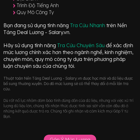
Trình Độ Tiếng Anh
Quy Mô Công Ty
Bạn đang sử dụng tính năng
Tra Cứu Nhanh
trên Nền
Tảng Deal Lương - Salary.vn.
Hãy sử dụng tính năng
Tra Cứu Chuyên Sâu
để xác định
mức lương chính xác hơn theo ngành nghề, kinh nghiệm,
chuyên môn, quy mô công ty dựa trên phương pháp
luận chuyên sâu của chúng tôi.
Thuật toán Nền Tảng Deal Lương - Salary.vn được học mới và dữ liệu được
bổ sung thường xuyên. Do đó mức lương sẽ có thể thay đổi ở mỗi lần tra
cứu.
Dù rất nổ lực nhằm đảm bảo tính đúng đắn của dữ liệu, nhưng với việc xử trí
lượng dữ liệu lớn, chúng tôi nhận thức được tính sai sót vẫn còn đâu đó ở
những kết quả được trả ra. Chúng tôi ghi nhận và cảm kích mọi Góp Ý từ
Bạn.
Góp Ý Mức Lương