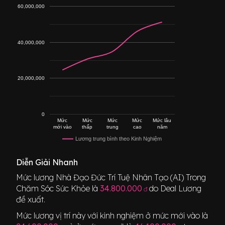
60,000,000
40,000,000
20,000,000
0
Mức
Mức
Mức
Mức
Mức lâu
mới vào
thấp
trung
cao
năm
Lương trung bình theo Kinh Nghiệm
Diễn Giải Nhanh
Mức lương
Nhà Đạo Đức Trí Tuệ Nhân Tạo (AI) Trong
Chăm Sóc Sức Khỏe
là
34.800.000
do Deal Lương
đ
đề xuất.
Mức lương vị trí này với kinh nghiệm ở mức mới vào là