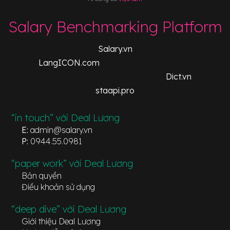
Salary Benchmarking Platform
Salary.vn
LangICON.com
Dict.vn
staapi.pro
“in touch” với Deal Lương
E:
admin@salary.vn
P:
0944.55.0981
“paper work” với Deal Lương
Bản quyền
Điều khoản sử dụng
“deep dive” với Deal Lương
Giới thiệu Deal Lương