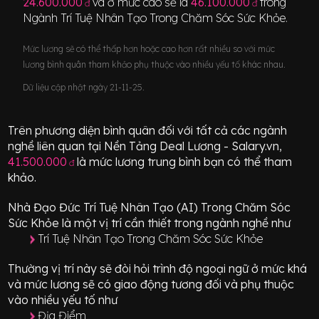
24.600.000
và ở mức cao sẽ là
46.100.000
trong
đ
đ
Ngành
Trí Tuệ Nhân Tạo Trong Chăm Sóc Sức Khỏe
.
Mức lương sẽ có thể thấp hơn hoặc cao hơn rất nhiều so với mức
lương bình quân tham khảo phụ thuộc vào nhiều yếu tố khác nhau.
Dữ liệu cập nhật ngày 21-11-25.
Trên phương diện bình quân đối với tất cả các ngành
nghề liên quan tại Nền Tảng Deal Lương - Salary.vn,
41.500.000
là mức lương trung bình bạn có thể tham
đ
khảo.
Nhà Đạo Đức Trí Tuệ Nhân Tạo (AI) Trong Chăm Sóc
Sức Khỏe
là một vị trí
cần thiết
trong ngành nghề như
Trí Tuệ Nhân Tạo Trong Chăm Sóc Sức Khỏe
Thường vị trí này sẽ đòi hỏi trình độ ngoại ngữ ở mức
khá
và mức lương sẽ có giao động
tương đối
và phụ thuộc
vào nhiều yếu tố như
Địa Điểm