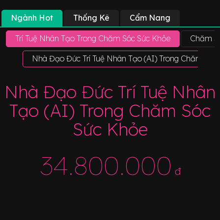
Ngành Hot
Thống Kê
Cẩm Nang
Trí Tuệ Nhân Tạo Trong Chăm Sóc Sức Khỏe
Chăm Só
Nhà Đạo Đức Trí Tuệ Nhân Tạo (AI) Trong Chăm Sóc
Nhà Đạo Đức Trí Tuệ Nhân
Tạo (AI) Trong Chăm Sóc
Sức Khỏe
34.800.000
đ