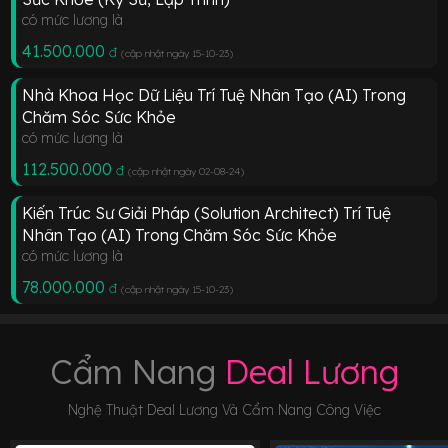
có mức lương là
41.500.000
đ
(cập nhật ngày 15-10-23
)
Nhà Khoa Học Dữ Liệu Trí Tuệ Nhân Tạo (AI) Trong
Chăm Sóc Sức Khỏe
có mức lương là
112.500.000
đ
(cập nhật ngày 02-08-24
)
Kiến Trúc Sư Giải Pháp (Solution Architect) Trí Tuệ
Nhân Tạo (AI) Trong Chăm Sóc Sức Khỏe
có mức lương là
78.000.000
đ
(cập nhật ngày 15-10-23
)
Cẩm Nang
Deal Lương
Nghệ Thuật Deal Lương Và Cẩm Nang Công Việc