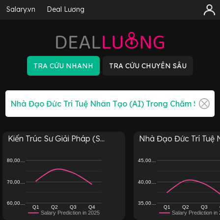
Salary.vn
Deal Lương
Kiến Trúc Sư Giải Pháp (S...
Nhà Đạo Đức Trí Tuệ N
80,00…
45,00…
70,00…
40,00…
60,00…
35,00…
Q1
Q2
Q3
Q4
Q1
Q2
Q3
Salary Prediction in 2025
Salary Prediction in