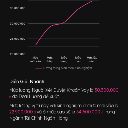
35,000,000
30,000,000
25,000,000
20,000,000
Mức
Mức
Mức
Mức
Mức lâu
mới vào
thấp
trung
cao
năm
Lương trung bình theo Kinh Nghiệm
Diễn Giải Nhanh
Mức lương
Người Xét Duyệt Khoản Vay
là
30.300.000
do Deal Lương đề xuất.
đ
Mức lương vị trí này với kinh nghiệm ở mức mới vào là
22.900.000
và ở mức cao sẽ là
34.600.000
trong
đ
đ
Ngành
Tài Chính Ngân Hàng
.