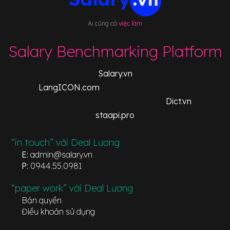
Ai cũng có
việc làm
Salary Benchmarking Platform
Salary.vn
LangICON.com
Dict.vn
staapi.pro
“in touch” với Deal Lương
E:
admin@salary.vn
P:
0944.55.0981
“paper work” với Deal Lương
Bản quyền
Điều khoản sử dụng