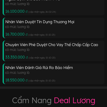
có mức lương là
16.100.000
đ
(cập nhật ngày 26-02-24
)
Nhân Viên Duyệt Tín Dụng Thương Mại
có mức lương là
16.700.000
đ
(cập nhật ngày 15-10-23
)
Chuyên Viên Phê Duyệt Cho Vay Thế Chấp Cấp Cao
có mức lương là
33.350.000
đ
(cập nhật ngày 15-10-23
)
Nhân Viên Đánh Giá Rủi Ro Bảo Hiểm
có mức lương là
18.550.000
đ
(cập nhật ngày 15-10-23
)
Cẩm Nang
Deal Lương