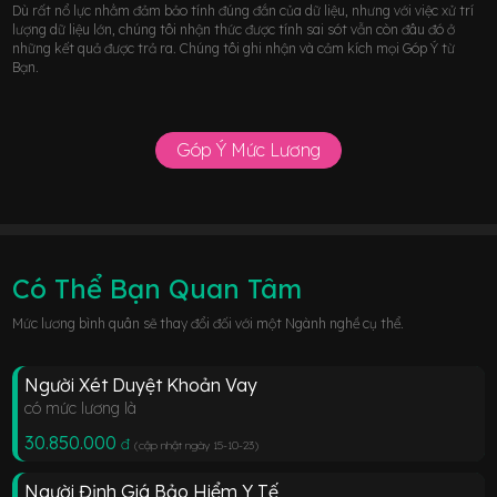
Dù rất nổ lực nhằm đảm bảo tính đúng đắn của dữ liệu, nhưng với việc xử trí
lượng dữ liệu lớn, chúng tôi nhận thức được tính sai sót vẫn còn đâu đó ở
những kết quả được trả ra. Chúng tôi ghi nhận và cảm kích mọi Góp Ý từ
Bạn.
Góp Ý Mức Lương
Có Thể Bạn Quan Tâm
Mức lương bình quân sẽ thay đổi đối với một Ngành nghề cụ thể.
Người Xét Duyệt Khoản Vay
có mức lương là
30.850.000
đ
(cập nhật ngày 15-10-23
)
Người Định Giá Bảo Hiểm Y Tế