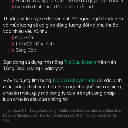
Phân tích dữ liệu tài chính để đưa ra quyết định đầu tư
Quản lý danh mục đầu tư và chiến lược
Thường vị trí này sẽ đòi hỏi trình độ ngoại ngữ ở mức
khá
và mức lương sẽ có giao động
tương đối
và phụ thuộc
vào nhiều yếu tố như
Địa Điểm
Trình Độ Tiếng Anh
Bằng Cấp
Bạn đang sử dụng tính năng
Tra Cứu Nhanh
trên Nền
Tảng Deal Lương - Salary.vn.
Hãy sử dụng tính năng
Tra Cứu Chuyên Sâu
để xác định
mức lương chính xác hơn theo ngành nghề, kinh nghiệm,
chuyên môn, quy mô công ty dựa trên phương pháp
luận chuyên sâu của chúng tôi.
Thuật toán Nền Tảng Deal Lương - Salary.vn được học mới và dữ liệu được
bổ sung thường xuyên. Do đó mức lương sẽ có thể thay đổi ở mỗi lần tra
cứu.