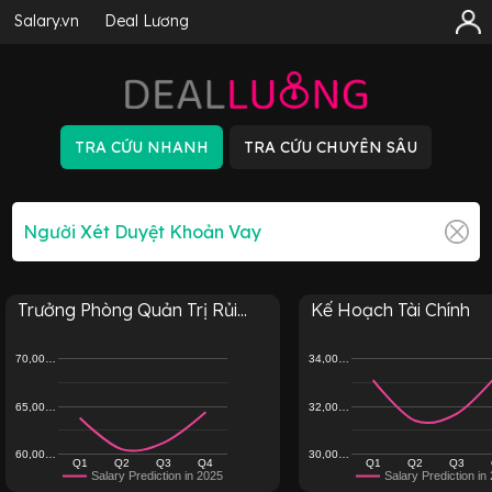
Salary.vn
Deal Lương
Trưởng Phòng Quản Trị Rủi...
Kế Hoạch Tài Chính
70,00…
34,00…
65,00…
32,00…
60,00…
30,00…
Q1
Q2
Q3
Q4
Q1
Q2
Q3
Salary Prediction in 2025
Salary Prediction in