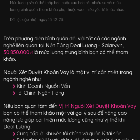
Mức lương sẽ có thể thấp hơn hoặc cao hơn rất nhiều so với mức
lương bình quân tham khảo phụ thuộc vào nhiều yếu tố khác nhau.
Dữ liệu cập nhật ngày 15-12-23.
Trên phương diện bình quân đối với tất cả các ngành
nghề liên quan tại Nền Tảng Deal Lương - Salary.vn,
30.850.000
là mức lương trung bình bạn có thể tham
đ
khảo.
Người Xét Duyệt Khoản Vay
là một vị trí
cần thiết
trong
ngành nghề như
Kinh Doanh Nguồn Vốn
Tài Chính Ngân Hàng
Nếu bạn quan tâm đến
Vị trí
Người Xét Duyệt Khoản Vay
bạn có thể tham khảo một vài gợi ý sau để nâng cao
năng lực giúp cải thiện mức lương cũng như vị thế khi
Deal Lương:
Cung cấp lời khuyên tài chính và quản lý tài sản