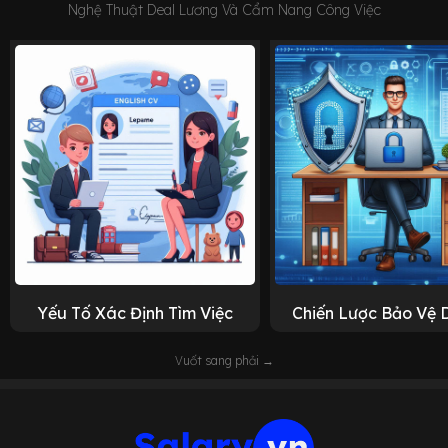
Nghệ Thuật Deal Lương Và Cẩm Nang Công Việc
Yếu Tố Xác Định Tìm Việc
Chiến Lược Bảo Vệ 
Vuốt sang phải →