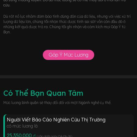
cứu.
Dù rất nổ lực nhằm đảm bảo tính đúng đắn của dữ liệu, nhưng với việc xử trí
lượng dữ liệu lớn, chúng tôi nhận thức được tính sai sót vẫn còn đâu đó ở
những kết quả được trả ra. Chúng tôi ghi nhận và cảm kích mọi Góp Ý từ
Bạn.
Góp Ý Mức Lương
Có Thể Bạn Quan Tâm
Mức lương bình quân sẽ thay đổi đối với một Ngành nghề cụ thể.
Người Viết Báo Cáo Nghiên Cứu Thị Trường
có mức lương là
25.350.000
đ
(cập nhật ngày 04-06-26
)