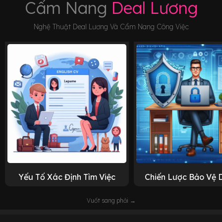
Cẩm Nang
Deal Lương
Nghệ Thuật Deal Lương Và Cẩm Nang Công Việc
Yếu Tố Xác Định Tìm Việc
Chiến Lược Bảo Vệ 
Vuốt sang phải →