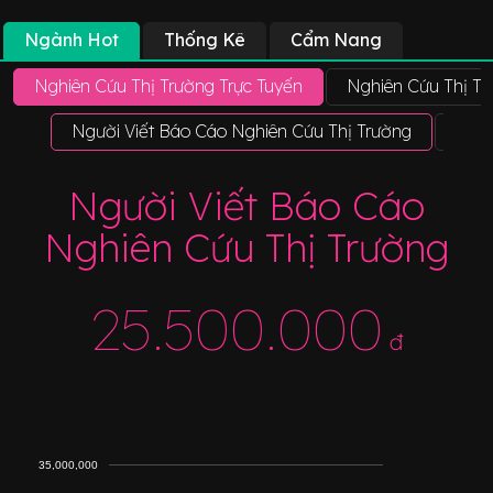
Ngành Hot
Thống Kê
Cẩm Nang
Nghiên Cứu Thị Trường Trực Tuyến
Nghiên Cứu Thị T
Người Viết Báo Cáo Nghiên Cứu Thị Trường
Chuy
Người Viết Báo Cáo
Nghiên Cứu Thị Trường
25.500.000
đ
35,000,000