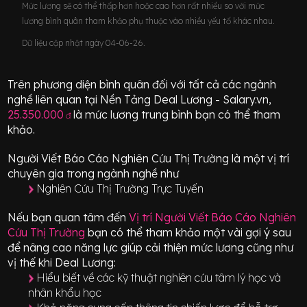
Mức lương sẽ có thể thấp hơn hoặc cao hơn rất nhiều so với mức
lương bình quân tham khảo phụ thuộc vào nhiều yếu tố khác nhau.
Dữ liệu cập nhật ngày 04-06-26.
Trên phương diện bình quân đối với tất cả các ngành
nghề liên quan tại Nền Tảng Deal Lương - Salary.vn,
25.350.000
là mức lương trung bình bạn có thể tham
đ
khảo.
Người Viết Báo Cáo Nghiên Cứu Thị Trường
là một vị trí
chuyên gia
trong ngành nghề như
Nghiên Cứu Thị Trường Trực Tuyến
Nếu bạn quan tâm đến
Vị trí
Người Viết Báo Cáo Nghiên
Cứu Thị Trường
bạn có thể tham khảo một vài gợi ý sau
để nâng cao năng lực giúp cải thiện mức lương cũng như
vị thế khi Deal Lương:
Hiểu biết về các kỹ thuật nghiên cứu tâm lý học và
nhân khẩu học