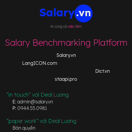
Ai cũng có
việc làm
Salary Benchmarking Platform
Salary.vn
LangICON.com
Dict.vn
staapi.pro
“in touch” với Deal Lương
E:
admin@salary.vn
P:
0944.55.0981
“paper work” với Deal Lương
Bản quyền