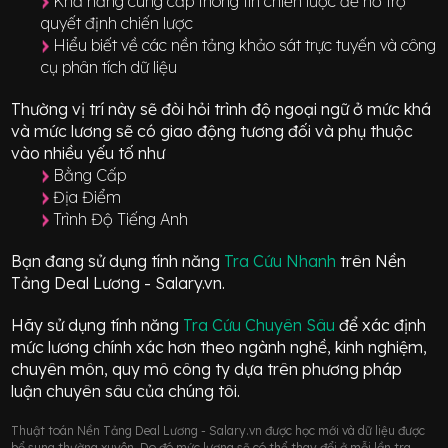
Khả năng cung cấp thông tin chiến lược để hỗ trợ
quyết định chiến lược
Hiểu biết về các nền tảng khảo sát trực tuyến và công
cụ phân tích dữ liệu
Thường vị trí này sẽ đòi hỏi trình độ ngoại ngữ ở mức
khá
và mức lương sẽ có giao động
tương đối
và phụ thuộc
vào nhiều yếu tố như
Bằng Cấp
Địa Điểm
Trình Độ Tiếng Anh
Bạn đang sử dụng tính năng
Tra Cứu Nhanh
trên Nền
Tảng Deal Lương - Salary.vn.
Hãy sử dụng tính năng
Tra Cứu Chuyên Sâu
để xác định
mức lương chính xác hơn theo ngành nghề, kinh nghiệm,
chuyên môn, quy mô công ty dựa trên phương pháp
luận chuyên sâu của chúng tôi.
Thuật toán Nền Tảng Deal Lương - Salary.vn được học mới và dữ liệu được
bổ sung thường xuyên. Do đó mức lương sẽ có thể thay đổi ở mỗi lần tra