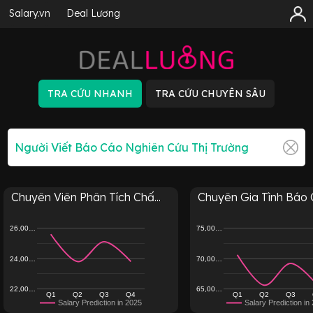
Salary.vn
Deal Lương
Chuyên Viên Phân Tích Chấ...
Chuyên Gia Tình Báo C
26,00…
75,00…
24,00…
70,00…
22,00…
65,00…
Q1
Q2
Q3
Q4
Q1
Q2
Q3
Salary Prediction in 2025
Salary Prediction in