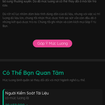
bổ sung thường xuyên. Do đó mức lương sẽ có thể thay đổi ở mỗi lần tra
cứu.
Dù rất nổ lực nhằm đảm bảo tính đúng đắn của dữ liệu, nhưng với việc xử trí
lượng dữ liệu lớn, chúng tôi nhận thức được tính sai sót vẫn còn đâu đó ở
những kết quả được trả ra. Chúng tôi ghi nhận và cảm kích mọi Góp Ý từ
Bạn.
Góp Ý Mức Lương
Có Thể Bạn Quan Tâm
Mức lương bình quân sẽ thay đổi đối với một Ngành nghề cụ thể.
Người Kiểm Soát Tài Liệu
có mức lương là