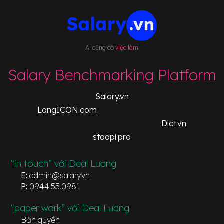
Ai cũng có
việc làm
Salary Benchmarking Platform
Salary.vn
LangICON.com
Dict.vn
staapi.pro
“in touch” với Deal Lương
E:
admin@salary.vn
P:
0944.55.0981
“paper work” với Deal Lương
Bản quyền