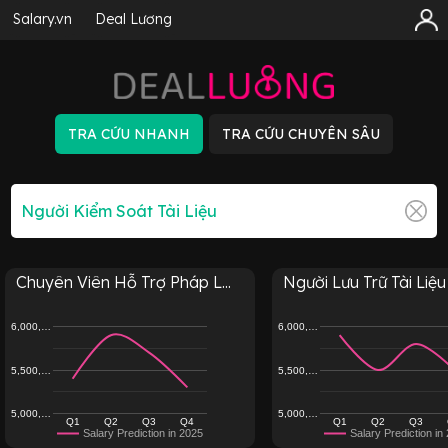
Salary.vn
Deal Lương
Chuyên Viên Hỗ Trợ Pháp L...
Người Lưu Trữ Tài Liệu 
6,000,…
6,000,…
5,500,…
5,500,…
5,000,…
5,000,…
Q1
Q2
Q3
Q4
Q1
Q2
Q3
Salary Prediction in 2025
Salary Prediction in