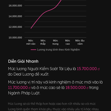
16,000,000
14,000,000
12,000,000
10,000,000
Mức
Mức
Mức
Mức
Mức lâu
mới vào
thấp
trung
cao
năm
Lương trung bình theo Kinh Nghiệm
Diễn Giải Nhanh
Mức lương
Người Kiểm Soát Tài Liệu
là
15.700.000
đ
do Deal Lương đề xuất.
Mức lương vị trí này với kinh nghiệm ở mức mới vào là
11.700.000
và ở mức cao sẽ là
18.500.000
trong
đ
đ
Ngành
Pháp Luật
.
Mức lương sẽ có thể thấp hơn hoặc cao hơn rất nhiều so với mức
lương bình quân tham khảo phụ thuộc vào nhiều yếu tố khác nhau.