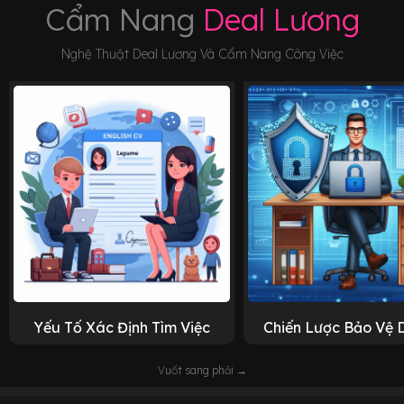
Cẩm Nang
Deal Lương
Nghệ Thuật Deal Lương Và Cẩm Nang Công Việc
Yếu Tố Xác Định Tìm Việc
Chiến Lược Bảo Vệ 
Vuốt sang phải →