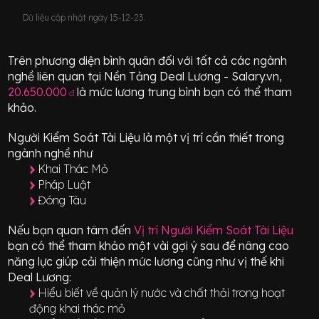
Dữ liệu cập nhật ngày 15-12-23.
Trên phương diện bình quân đối với tất cả các ngành
nghề liên quan tại Nền Tảng Deal Lương - Salary.vn,
20.650.000
là mức lương trung bình bạn có thể tham
đ
khảo.
Người Kiểm Soát Tài Liệu
là một vị trí
cần thiết
trong
ngành nghề như
Khai Thác Mỏ
Pháp Luật
Đóng Tàu
Nếu bạn quan tâm đến
Vị trí
Người Kiểm Soát Tài Liệu
bạn có thể tham khảo một vài gợi ý sau để nâng cao
năng lực giúp cải thiện mức lương cũng như vị thế khi
Deal Lương:
Hiểu biết về quản lý nước và chất thải trong hoạt
động khai thác mỏ