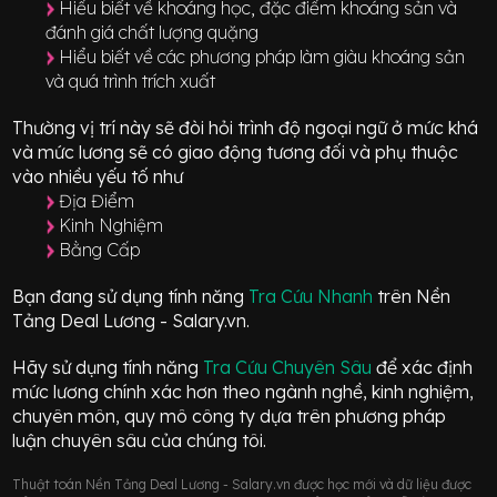
Hiểu biết về khoáng học, đặc điểm khoáng sản và
đánh giá chất lượng quặng
Hiểu biết về các phương pháp làm giàu khoáng sản
và quá trình trích xuất
Thường vị trí này sẽ đòi hỏi trình độ ngoại ngữ ở mức
khá
và mức lương sẽ có giao động
tương đối
và phụ thuộc
vào nhiều yếu tố như
Địa Điểm
Kinh Nghiệm
Bằng Cấp
Bạn đang sử dụng tính năng
Tra Cứu Nhanh
trên Nền
Tảng Deal Lương - Salary.vn.
Hãy sử dụng tính năng
Tra Cứu Chuyên Sâu
để xác định
mức lương chính xác hơn theo ngành nghề, kinh nghiệm,
chuyên môn, quy mô công ty dựa trên phương pháp
luận chuyên sâu của chúng tôi.
Thuật toán Nền Tảng Deal Lương - Salary.vn được học mới và dữ liệu được