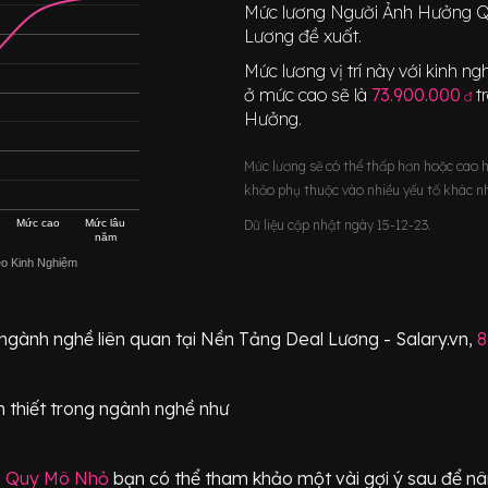
Mức lương
Người Ảnh Hưởng 
Lương đề xuất.
Mức lương vị trí này với kinh 
ở mức cao sẽ là
73.900.000
t
đ
Hưởng
.
Mức lương sẽ có thể thấp hơn hoặc cao 
khảo phụ thuộc vào nhiều yếu tố khác n
Mức cao
Mức lâu
Dữ liệu cập nhật ngày 15-12-23.
năm
eo Kinh Nghiệm
 ngành nghề liên quan tại Nền Tảng Deal Lương - Salary.vn,
8
 thiết
trong ngành nghề như
g Quy Mô Nhỏ
bạn có thể tham khảo một vài gợi ý sau để nâ