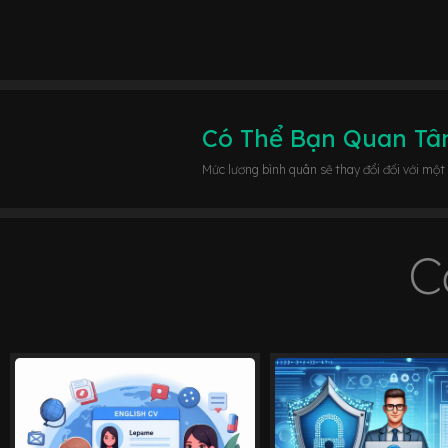
Có Thể Bạn Quan T
Mức lương bình quân sẽ thay đổi đối với một
C