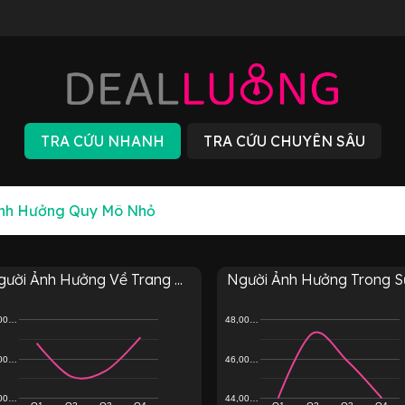
ười Ảnh Hưởng Về Trang ...
Người Ảnh Hưởng Trong Sự 
,00…
48,00…
,00…
46,00…
,00…
44,00…
Q1
Q2
Q3
Q4
Q1
Q2
Q3
Q4