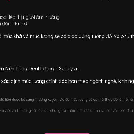
ược tiếp thị người ảnh hưởng
 đăng tài trợ
ữ ở mức
khá
và mức lương sẽ có giao động
tương đối
và phụ t
ên Nền Tảng Deal Lương - Salary.vn.
 xác định mức lương chính xác hơn theo ngành nghề, kinh n
ữ liệu được bổ sung thường xuyên. Do đó mức lương sẽ có thể thay đổi ở mỗi lần
i việc xử trí lượng dữ liệu lớn, chúng tôi nhận thức được tính sai sót vẫn còn đâ