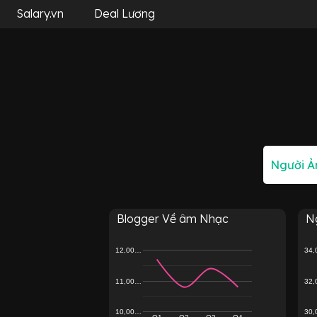
Salary.vn
Deal Lương
Blogger Về âm Nhạc
Ng
12,00…
34
11,00…
32
10,00…
30
Q1
Q2
Q3
Q4