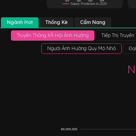
Salary Prediction in 2025
Ngành Hot
Thống Kê
Cẩm Nang
Truyền Thông XÃ Hội Ảnh Hưởng
Tiếp Thị Truyền
Người Ảnh Hưởng Quy Mô Nhỏ
Đạ
N
80,000,000