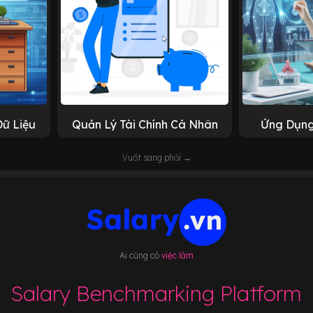
Dữ Liệu
Quản Lý Tài Chính Cá Nhân
Ứng Dụng
Vuốt sang phải →
Ai cũng có
việc làm
Salary Benchmarking Platform