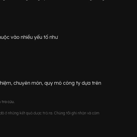
huộc vào nhiều yếu tố như
ghiệm, chuyên môn, quy mô công ty dựa trên
 tra cứu.
u đó ở những kết quả được trả ra. Chúng tôi ghi nhận và cảm