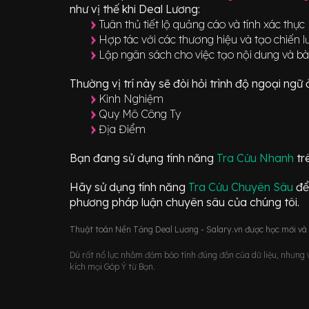
như vị thế khi Deal Lương:
Tuân thủ tiết lộ quảng cáo và tính xác thực
Hợp tác với các thương hiệu và tạo chiến l
Lập ngân sách cho việc tạo nội dung và bài
Thường vị trí này sẽ đòi hỏi trình độ ngoại ng
Kinh Nghiệm
Quy Mô Công Ty
Địa Điểm
Bạn đang sử dụng tính năng
Tra Cứu Nhanh
tr
Hãy sử dụng tính năng
Tra Cứu Chuyên Sâu
để
phương pháp luận chuyên sâu của chúng tôi.
Thuật toán Nền Tảng Deal Lương - Salary.vn được học mới và d
Dù rất nổ lực nhằm đảm bảo tính đúng đắn của dữ liệu, nhưng vớ
kích mọi Góp Ý từ Bạn.