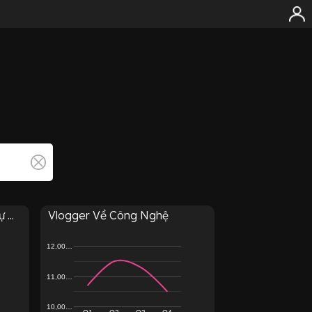
...
Vlogger Về Công Nghệ
12,00…
11,00…
10,00…
Q1
Q2
Q3
Q4