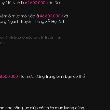
Quy Mô Nhỏ
là
62.600.000
do Deal
đ
nghiệm ở mức mới vào là
46.600.000
và
đ
rong Ngành
Truyền Thông XÃ Hội Ảnh
hơn rất nhiều so với mức lương bình quân tham
hau.
8.500.000
là mức lương trung bình bạn có thể
đ
ng cao năng lực giúp cải thiện mức lương cũng