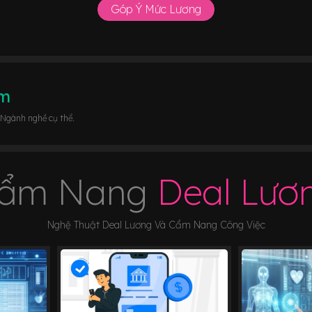
Góp Ý Mức Lương
âm
 Ngành nghề cụ thể.
ẩm Nang
Deal Lươ
Nghệ Thuật Deal Lương Và Cẩm Nang Công Việc