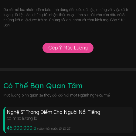
Dù rất nổ lực nhằm đảm bảo tính đúng đắn của dữ liệu, nhưng với việc xử trí
lượng dữ liệu lớn, chúng tôi nhận thức được tính sai sót vẫn còn đâu đó ở
những kết quả được trả ra. Chúng tôi ghi nhận và cảm kích mọi Góp Ý từ
Bạn.
Góp Ý Mức Lương
Có Thể Bạn Quan Tâm
Mức lương bình quân sẽ thay đổi đối với một Ngành nghề cụ thể.
Nghệ Sĩ Trang Điểm Cho Người Nổi Tiếng
có mức lương là
45.000.000
đ
(cập nhật ngày 15-10-23
)