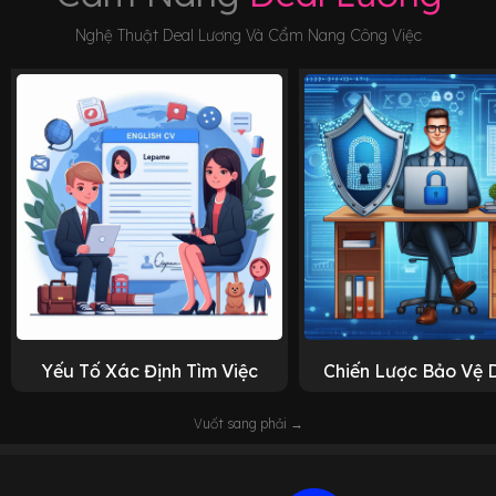
Nghệ Thuật Deal Lương Và Cẩm Nang Công Việc
Yếu Tố Xác Định Tìm Việc
Chiến Lược Bảo Vệ 
Vuốt sang phải →