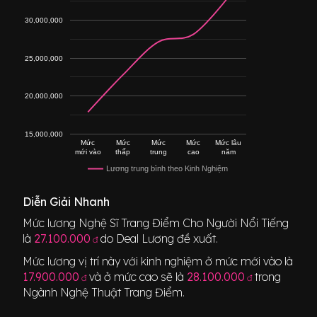
30,000,000
25,000,000
20,000,000
15,000,000
Mức
Mức
Mức
Mức
Mức lâu
mới vào
thấp
trung
cao
năm
Lương trung bình theo Kinh Nghiệm
Diễn Giải Nhanh
Mức lương
Nghệ Sĩ Trang Điểm Cho Người Nổi Tiếng
là
27.100.000
do Deal Lương đề xuất.
đ
Mức lương vị trí này với kinh nghiệm ở mức mới vào là
17.900.000
và ở mức cao sẽ là
28.100.000
trong
đ
đ
Ngành
Nghệ Thuật Trang Điểm
.