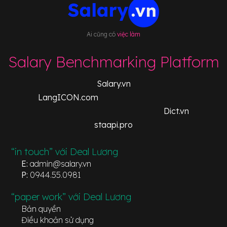
Ai cũng có
việc làm
Salary Benchmarking Platform
Salary.vn
LangICON.com
Dict.vn
staapi.pro
“in touch” với Deal Lương
E:
admin@salary.vn
P:
0944.55.0981
“paper work” với Deal Lương
Bản quyền
Điều khoản sử dụng