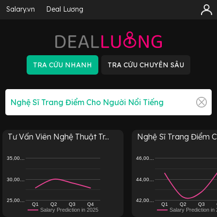
Salary.vn
Deal Lương
Tư Vấn Viên Nghệ Thuật Tr...
Nghệ Sĩ Trang Điểm Ch
35,00…
46,00…
30,00…
44,00…
25,00…
42,00…
Q1
Q2
Q3
Q4
Q1
Q2
Q3
Salary Prediction in 2025
Salary Prediction in