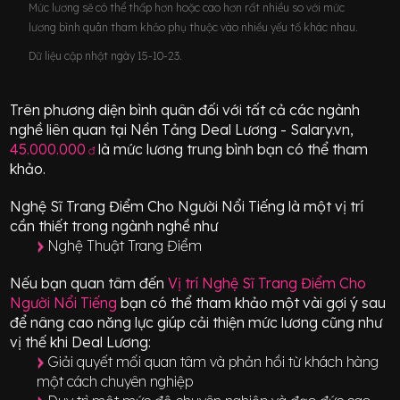
Mức lương sẽ có thể thấp hơn hoặc cao hơn rất nhiều so với mức
lương bình quân tham khảo phụ thuộc vào nhiều yếu tố khác nhau.
Dữ liệu cập nhật ngày 15-10-23.
Trên phương diện bình quân đối với tất cả các ngành
nghề liên quan tại Nền Tảng Deal Lương - Salary.vn,
45.000.000
là mức lương trung bình bạn có thể tham
đ
khảo.
Nghệ Sĩ Trang Điểm Cho Người Nổi Tiếng
là một vị trí
cần thiết
trong ngành nghề như
Nghệ Thuật Trang Điểm
Nếu bạn quan tâm đến
Vị trí
Nghệ Sĩ Trang Điểm Cho
Người Nổi Tiếng
bạn có thể tham khảo một vài gợi ý sau
để nâng cao năng lực giúp cải thiện mức lương cũng như
vị thế khi Deal Lương:
Giải quyết mối quan tâm và phản hồi từ khách hàng
một cách chuyên nghiệp