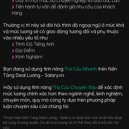
Duy trì một mức độ chuyên nghiệp và đạo đức cao
Tiến hành tư vấn để đánh giá nhu cầu của khách
hàng
Thường vị trí này sẽ đòi hỏi trình độ ngoại ngữ ở mức
khá
và mức lương sẽ có giao động
tương đối
và phụ thuộc
vào nhiều yếu tố như
Trình Độ Tiếng Anh
Địa Điểm
Kinh Nghiệm
Bạn đang sử dụng tính năng
Tra Cứu Nhanh
trên Nền
Tảng Deal Lương - Salary.vn.
Hãy sử dụng tính năng
Tra Cứu Chuyên Sâu
để xác định
mức lương chính xác hơn theo ngành nghề, kinh nghiệm,
chuyên môn, quy mô công ty dựa trên phương pháp
luận chuyên sâu của chúng tôi.
Thuật toán Nền Tảng Deal Lương - Salary.vn được học mới và dữ liệu được
bổ sung thường xuyên. Do đó mức lương sẽ có thể thay đổi ở mỗi lần tra
cứu.