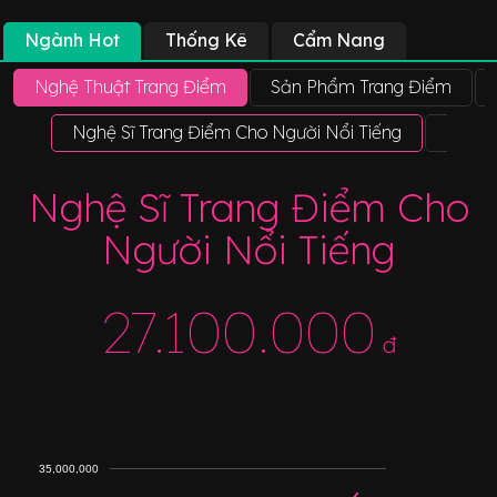
Ngành Hot
Thống Kê
Cẩm Nang
Nghệ Thuật Trang Điểm
Sản Phẩm Trang Điểm
Nghệ Sĩ Trang Điểm Cho Người Nổi Tiếng
Nghệ 
Nghệ Sĩ Trang Điểm Cho
Người Nổi Tiếng
27.100.000
đ
35,000,000