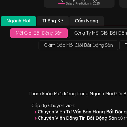
Salary Prediction in 2025
Ngành Hot
Thống Kê
Cẩm Nang
Môi Giới Bất Động Sản
Công Ty Môi Giới Bất Độ
Giám Đốc Môi Giới Bất Động Sản
Tham khảo
Mức lương
trong Ngành
Môi Giới 
Cấp độ Chuyên viên:
Chuyên Viên Tư Vấn Bán Hàng Bất Độn
Chuyên Viên Đăng Tin Bất Động Sản
có m