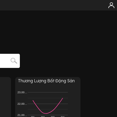
Thương Lượng Bất Động Sản
23,00…
22,00…
21,00…
Q1
Q2
Q3
Q4