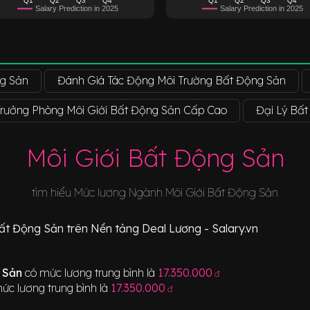
Salary Prediction in 2025
Salary Prediction in 2025
ng Sản
Đánh Giá Tác Động Môi Trường Bất Động Sản
Trưởng Phòng Môi Giới Bất Động Sản Cấp Cao
Đại Lý Bấ
Môi Giới Bất Động Sản
tìm hiểu Mức lương Ngành
Môi Giới Bất Động Sản
Bất Động Sản
trên Nền tảng Deal Lương - Salary.vn
g Sản
có mức lương trung bình là
17.350.000
đ
ức lương trung bình là
17.350.000
đ