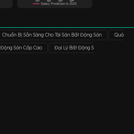
Salary Prediction in 2025
Chuẩn Bị Sẵn Sàng Cho Tài Sản Bất Động Sản
Quản Lý
t Động Sản Cấp Cao
Đại Lý Bất Động Sản
Chuyên V