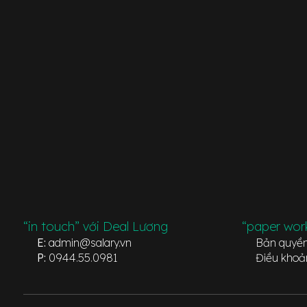
“in touch” với Deal Lương
“paper wor
E:
admin@salary.vn
Bản quyề
P:
0944.55.0981
Điều khoả