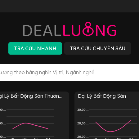
i Lý Bất Động Sản Thươn...
Đại Lý Bất Động Sản
,00…
30,00…
,00…
28,00…
,00…
26,00…
Q1
Q2
Q3
Q4
Q1
Q2
Q3
Q4