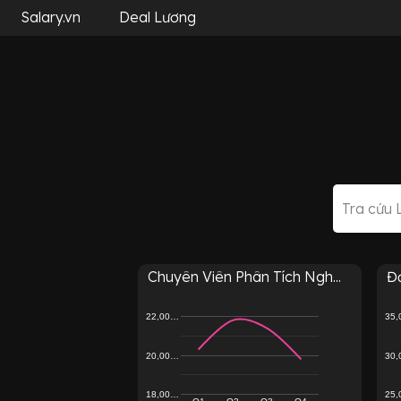
Salary.vn
Deal Lương
Chuyên Viên Phân Tích Ngh...
Đạ
22,00…
35
20,00…
30
18,00…
25
Q1
Q2
Q3
Q4