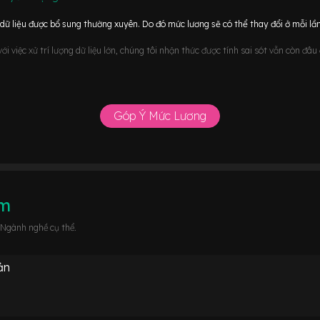
ữ liệu được bổ sung thường xuyên. Do đó mức lương sẽ có thể thay đổi ở mỗi lần
i việc xử trí lượng dữ liệu lớn, chúng tôi nhận thức được tính sai sót vẫn còn đâ
Góp Ý Mức Lương
âm
 Ngành nghề cụ thể.
ản