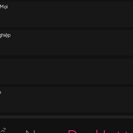
 Mại
ghiệp
p