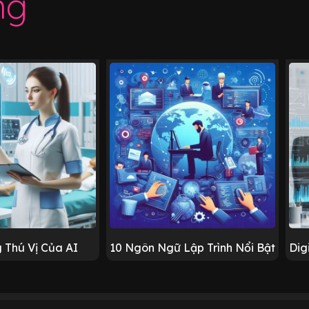
ng
 Thú Vị Của AI
10 Ngôn Ngữ Lập Trình Nổi Bật
Dig