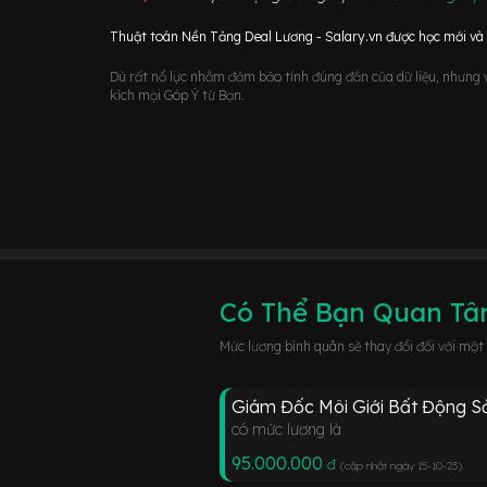
Thuật toán Nền Tảng Deal Lương - Salary.vn được học mới và d
Dù rất nổ lực nhằm đảm bảo tính đúng đắn của dữ liệu, nhưng vớ
kích mọi Góp Ý từ Bạn.
Có Thể Bạn Quan T
Mức lương bình quân sẽ thay đổi đối với một
Giám Đốc Môi Giới Bất Động S
có mức lương là
95.000.000
đ
(cập nhật ngày 15-10-23
)