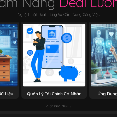
ẩm Nang
Deal Lươ
Nghệ Thuật Deal Lương Và Cẩm Nang Công Việc
Dữ Liệu
Quản Lý Tài Chính Cá Nhân
Ứng Dụng
Vuốt sang phải →