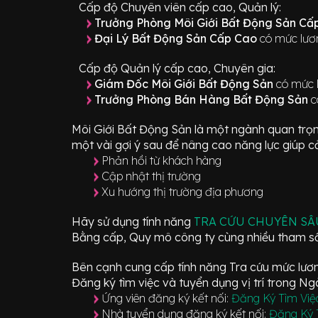
Cấp độ Chuyên viên cấp cao, Quản lý:
Trưởng Phòng Môi Giới Bất Động Sản C
Đại Lý Bất Động Sản Cấp Cao
có mức lươn
Cấp độ Quản lý cấp cao, Chuyên gia:
Giám Đốc Môi Giới Bất Động Sản
có mức l
Trưởng Phòng Bán Hàng Bất Động Sản
c
Môi Giới Bất Động Sản
là một ngành quan trọ
một vài gợi ý sau để nâng cao năng lực giúp cả
Phản hồi từ khách hàng
Cập nhật thị trường
Xu hướng thị trường địa phương
Hãy sử dụng tính năng
TRA CỨU CHUYÊN S
Bằng cấp, Quy mô công ty cùng nhiều tham số
Bên cạnh cung cấp tính năng Tra cứu mức lương
Đăng ký tìm việc và tuyển dụng vị trí
trong N
Ứng viên đăng ký kết nối:
Đăng Ký Tìm Việ
Nhà tuyển dụng đăng ký kết nối:
Đăng Ký 