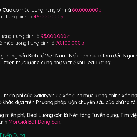
ấp Cao
có mức lương trung bình là
60.000.000
đ
g trung bình là
45.000.000
đ
ương trung bình là
95.000.000
đ
ó mức lương trung bình là
70.100.000
đ
ng trong nền Kinh tế Việt Nam. Nếu bạn quan tâm đến Ngà
i thiện mức lương cũng như vị thế khi Deal Lương:
ÂU
miễn phí của Salary.vn để xác định mức lương chính xác h
 khác dựa trên Phương pháp luận chuyên sâu của chúng tôi
 miễn phí, Deal Lương còn là Nền tảng Tuyển dụng, Tìm việc
gành
Môi Giới Bất Động Sản
:
c
Tuyển Dụng