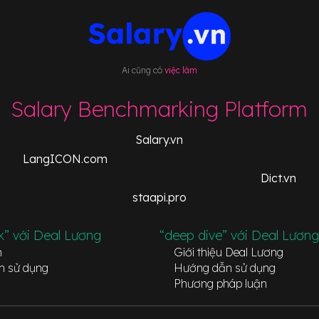
Ai cũng có
việc làm
Salary Benchmarking Platform
Salary.vn
LangICON.com
Dict.vn
staapi.pro
k” với Deal Lương
“deep dive” với Deal Lương
n
Giới thiệu Deal Lương
n sử dụng
Hướng dẫn sử dụng
Phương pháp luận