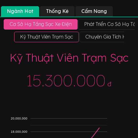
Ngành Hot
Thống Kê
Cẩm Nang
Cơ Sở Hạ Tầng Sạc Xe Điện
Phát Triển Cơ Sở Hạ Tầ
Kỹ Thuật Viên Trạm Sạc
Chuyên Gia Tích Hợp H
Kỹ Thuật Viên Trạm Sạc
15.300.000
đ
20,000,000
18,000,000