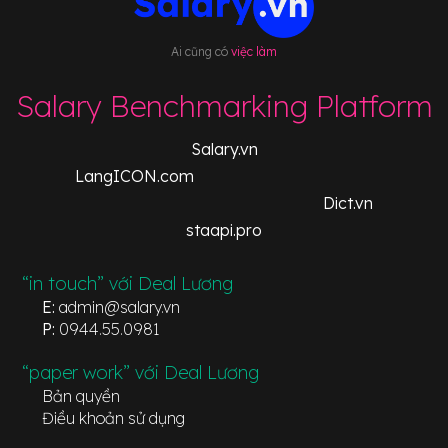
Ai cũng có
việc làm
Salary Benchmarking Platform
Salary.vn
LangICON.com
Dict.vn
staapi.pro
“in touch” với Deal Lương
E:
admin@salary.vn
P:
0944.55.0981
“paper work” với Deal Lương
Bản quyền
Điều khoản sử dụng