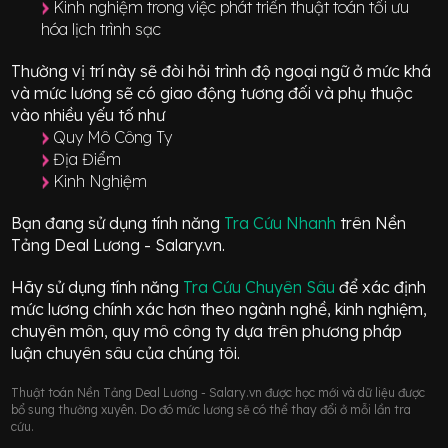
Kinh nghiệm trong việc phát triển thuật toán tối ưu
hóa lịch trình sạc
Thường vị trí này sẽ đòi hỏi trình độ ngoại ngữ ở mức
khá
và mức lương sẽ có giao động
tương đối
và phụ thuộc
vào nhiều yếu tố như
Quy Mô Công Ty
Địa Điểm
Kinh Nghiệm
Bạn đang sử dụng tính năng
Tra Cứu Nhanh
trên Nền
Tảng Deal Lương - Salary.vn.
Hãy sử dụng tính năng
Tra Cứu Chuyên Sâu
để xác định
mức lương chính xác hơn theo ngành nghề, kinh nghiệm,
chuyên môn, quy mô công ty dựa trên phương pháp
luận chuyên sâu của chúng tôi.
Thuật toán Nền Tảng Deal Lương - Salary.vn được học mới và dữ liệu được
bổ sung thường xuyên. Do đó mức lương sẽ có thể thay đổi ở mỗi lần tra
cứu.