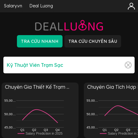
Salary.vn
Deal Lương
Chuyên Gia Thiết Kế Trạm ...
Chuyên Gia Tích Hợp H
55,00…
55,00…
50,00…
50,00…
45,00…
45,00…
Q1
Q2
Q3
Q4
Q1
Q2
Q3
Salary Prediction in 2025
Salary Prediction in