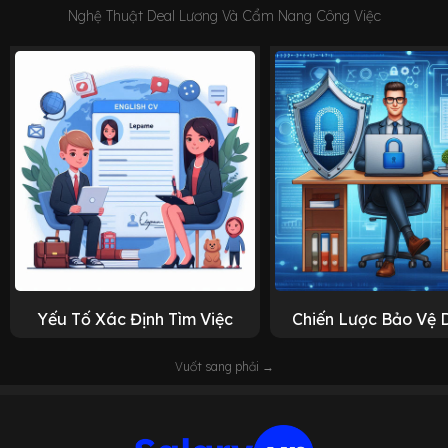
Nghệ Thuật Deal Lương Và Cẩm Nang Công Việc
Yếu Tố Xác Định Tìm Việc
Chiến Lược Bảo Vệ 
Vuốt sang phải →