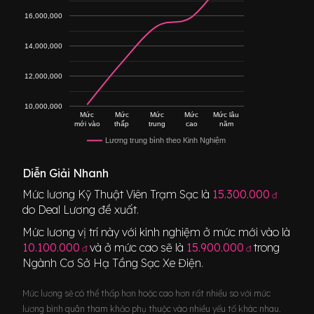
16,000,000
14,000,000
12,000,000
10,000,000
Mức
Mức
Mức
Mức
Mức lâu
mới vào
thấp
trung
cao
năm
Lương trung bình theo Kinh Nghiệm
Diễn Giải Nhanh
Mức lương
Kỹ Thuật Viên Trạm Sạc
là
15.300.000
đ
do Deal Lương đề xuất.
Mức lương vị trí này với kinh nghiệm ở mức mới vào là
10.100.000
và ở mức cao sẽ là
15.900.000
trong
đ
đ
Ngành
Cơ Sở Hạ Tầng Sạc Xe Điện
.
Mức lương sẽ có thể thấp hơn hoặc cao hơn rất nhiều so với mức
lương bình quân tham khảo phụ thuộc vào nhiều yếu tố khác nhau.