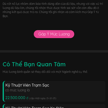
Dù rất nổ lực nhằm đảm bảo tính đúng đắn của dữ liệu, nhưng với việc xử trí
lượng dữ liệu lớn, chúng tôi nhận thức được tính sai sót vẫn còn đâu đó ở
những kết quả được trả ra. Chúng tôi ghi nhận và cảm kích mọi Góp Ý từ
Bạn.
Góp Ý Mức Lương
Có Thể Bạn Quan Tâm
Mức lương bình quân sẽ thay đổi đối với một Ngành nghề cụ thể.
Kỹ Thuật Viên Trạm Sạc
có mức lương là
22.500.000
đ
(cập nhật ngày 15-10-23
)