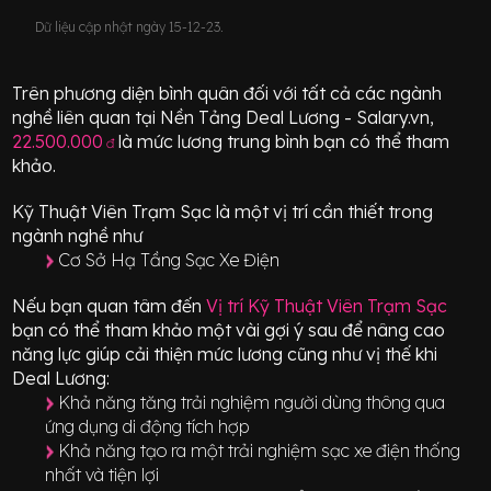
Dữ liệu cập nhật ngày 15-12-23.
Trên phương diện bình quân đối với tất cả các ngành
nghề liên quan tại Nền Tảng Deal Lương - Salary.vn,
22.500.000
là mức lương trung bình bạn có thể tham
đ
khảo.
Kỹ Thuật Viên Trạm Sạc
là một vị trí
cần thiết
trong
ngành nghề như
Cơ Sở Hạ Tầng Sạc Xe Điện
Nếu bạn quan tâm đến
Vị trí
Kỹ Thuật Viên Trạm Sạc
bạn có thể tham khảo một vài gợi ý sau để nâng cao
năng lực giúp cải thiện mức lương cũng như vị thế khi
Deal Lương:
Khả năng tăng trải nghiệm người dùng thông qua
ứng dụng di động tích hợp
Khả năng tạo ra một trải nghiệm sạc xe điện thống
nhất và tiện lợi