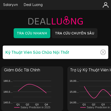
Salary.vn
Deal Lương
Giám Đốc Tài Chính
Trợ Lý Kỹ Thuật Viên H
180,0…
16,00…
160,0…
15,00…
140,0…
14,00…
Q1
Q2
Q3
Q4
Q1
Q2
Q3
Salary Prediction in 2025
Salary Prediction in