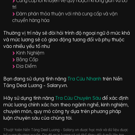
Cung cấp lời khuyên về quy hoạch không gian và bố
trí
Đàm phán thỏa thuận với nhà cung cấp và vận
chuyển hàng hóa
Thường vị trí này sẽ đòi hỏi trình độ ngoại ngữ ở mức
khá
và mức lương sẽ có giao động
tương đối
và phụ thuộc
vào nhiều yếu tố như
Kinh Nghiệm
Bằng Cấp
Địa Điểm
Bạn đang sử dụng tính năng
Tra Cứu Nhanh
trên Nền
Tảng Deal Lương - Salary.vn.
Hãy sử dụng tính năng
Tra Cứu Chuyên Sâu
để xác định
mức lương chính xác hơn theo ngành nghề, kinh nghiệm,
chuyên môn, quy mô công ty dựa trên phương pháp
luận chuyên sâu của chúng tôi.
Thuật toán Nền Tảng Deal Lương - Salary.vn được học mới và dữ liệu được
bổ sung thường xuyên. Do đó mức lương sẽ có thể thay đổi ở mỗi lần tra