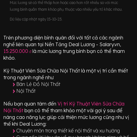
Mức lương sẽ có thể thấp hơn hoặc cao hơn rất nhiều so với mức
lương bình quân tham khảo phụ thuộc vào nhiều yếu tố khác nhau.
Dữ liệu cập nhật ngày 15-10-23.
Trên phương diện bình quân đối với tất cả các ngành
nghề liên quan tại Nền Tảng Deal Lương - Salary.vn,
15.250.000
là mức lương trung bình bạn có thể tham
đ
khảo.
Kỹ Thuật Viên Sửa Chữa Nội Thất
là một vị trí
cần thiết
trong ngành nghề như
Bán Lẻ Đồ Nội Thất
Nội Thất
Nếu bạn quan tâm đến
Vị trí
Kỹ Thuật Viên Sửa Chữa
Nội Thất
bạn có thể tham khảo một vài gợi ý sau để
nâng cao năng lực giúp cải thiện mức lương cũng như vị
thế khi Deal Lương:
Chuyên môn trong thiết kế nội thất và xu hướng