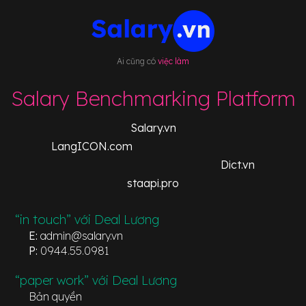
Ai cũng có
việc làm
Salary Benchmarking Platform
Salary.vn
LangICON.com
Dict.vn
staapi.pro
“in touch” với Deal Lương
E:
admin@salary.vn
P:
0944.55.0981
“paper work” với Deal Lương
Bản quyền