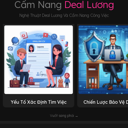
Cẩm Nang
Deal Lương
Nghệ Thuật Deal Lương Và Cẩm Nang Công Việc
Yếu Tố Xác Định Tìm Việc
Chiến Lược Bảo Vệ 
Vuốt sang phải →