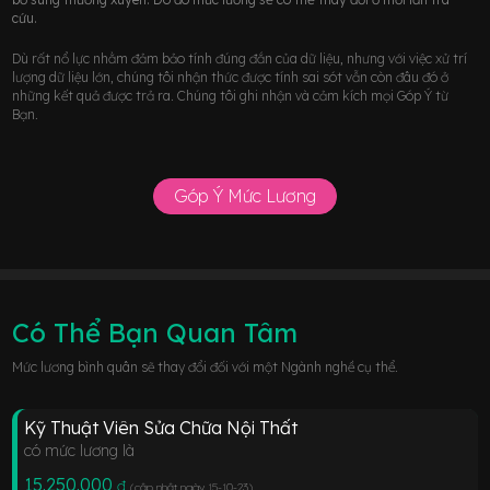
cứu.
Dù rất nổ lực nhằm đảm bảo tính đúng đắn của dữ liệu, nhưng với việc xử trí
lượng dữ liệu lớn, chúng tôi nhận thức được tính sai sót vẫn còn đâu đó ở
những kết quả được trả ra. Chúng tôi ghi nhận và cảm kích mọi Góp Ý từ
Bạn.
Góp Ý Mức Lương
Có Thể Bạn Quan Tâm
Mức lương bình quân sẽ thay đổi đối với một Ngành nghề cụ thể.
Kỹ Thuật Viên Sửa Chữa Nội Thất
có mức lương là
15.250.000
đ
(cập nhật ngày 15-10-23
)