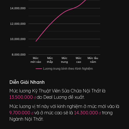
14,000,000
12,000,000
10,000,000
8,000,000
Mức
Mức
Mức
Mức
Mức lâu
mới vào
thấp
trung
cao
năm
Lương trung bình theo Kinh Nghiệm
Diễn Giải Nhanh
Mức lương
Kỹ Thuật Viên Sửa Chữa Nội Thất
là
13.500.000
do Deal Lương đề xuất.
đ
Mức lương vị trí này với kinh nghiệm ở mức mới vào là
9.700.000
và ở mức cao sẽ là
14.300.000
trong
đ
đ
Ngành
Nội Thất
.