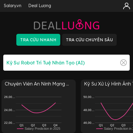
Salary.vn
Deal Lương
Chuyên Viên An Ninh Mạng ...
Kỹ Sư Xử Lý Hình Ảnh Tr
26,00…
50,00…
24,00…
48,00…
22,00…
46,00…
Q1
Q2
Q3
Q4
Q1
Q2
Q3
Salary Prediction in 2025
Salary Prediction in