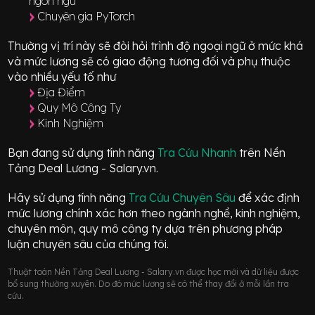
ngôn ngữ
Chuyên gia PyTorch
Thường vị trí này sẽ đòi hỏi trình độ ngoại ngữ ở mức
khá
và mức lương sẽ có giao động
tương đối
và phụ thuộc
vào nhiều yếu tố như
Địa Điểm
Quy Mô Công Ty
Kinh Nghiệm
Bạn đang sử dụng tính năng
Tra Cứu Nhanh
trên Nền
Tảng Deal Lương - Salary.vn.
Hãy sử dụng tính năng
Tra Cứu Chuyên Sâu
để xác định
mức lương chính xác hơn theo ngành nghề, kinh nghiệm,
chuyên môn, quy mô công ty dựa trên phương pháp
luận chuyên sâu của chúng tôi.
Thuật toán Nền Tảng Deal Lương - Salary.vn được học mới và dữ liệu được
bổ sung thường xuyên. Do đó mức lương sẽ có thể thay đổi ở mỗi lần tra
cứu.