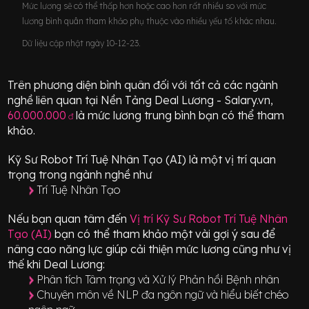
Mức lương sẽ có thể thấp hơn hoặc cao hơn rất nhiều so với mức
lương bình quân tham khảo phụ thuộc vào nhiều yếu tố khác nhau.
Dữ liệu cập nhật ngày 10-12-23.
Trên phương diện bình quân đối với tất cả các ngành
nghề liên quan tại Nền Tảng Deal Lương - Salary.vn,
60.000.000
là mức lương trung bình bạn có thể tham
đ
khảo.
Kỹ Sư Robot Trí Tuệ Nhân Tạo (AI)
là một vị trí
quan
trọng
trong ngành nghề như
Trí Tuệ Nhân Tạo
Nếu bạn quan tâm đến
Vị trí
Kỹ Sư Robot Trí Tuệ Nhân
Tạo (AI)
bạn có thể tham khảo một vài gợi ý sau để
nâng cao năng lực giúp cải thiện mức lương cũng như vị
thế khi Deal Lương:
Phân tích Tâm trạng và Xử lý Phản hồi Bệnh nhân
Chuyên môn về NLP đa ngôn ngữ và hiểu biết chéo