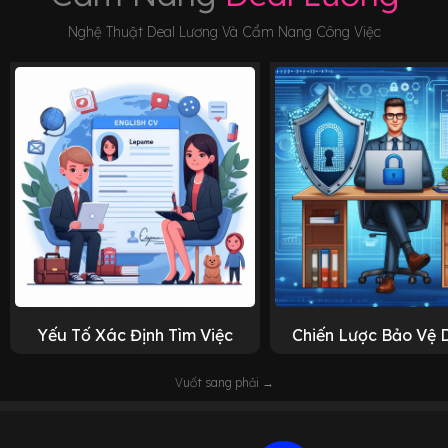
Nghệ Thuật Deal Lương Và Cẩm Nang Công Việc
Yếu Tố Xác Định Tìm Việc
Chiến Lược Bảo Vệ 
Vuốt sang phải →