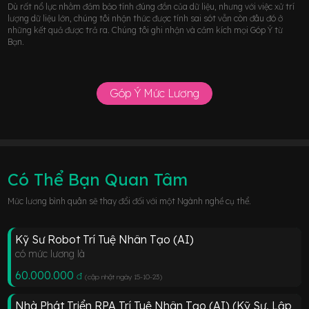
Dù rất nổ lực nhằm đảm bảo tính đúng đắn của dữ liệu, nhưng với việc xử trí
lượng dữ liệu lớn, chúng tôi nhận thức được tính sai sót vẫn còn đâu đó ở
những kết quả được trả ra. Chúng tôi ghi nhận và cảm kích mọi Góp Ý từ
Bạn.
Góp Ý Mức Lương
Có Thể Bạn Quan Tâm
Mức lương bình quân sẽ thay đổi đối với một Ngành nghề cụ thể.
Kỹ Sư Robot Trí Tuệ Nhân Tạo (AI)
có mức lương là
60.000.000
đ
(cập nhật ngày 15-10-23
)
Nhà Phát Triển RPA Trí Tuệ Nhân Tạo (AI) (Kỹ Sư, Lập