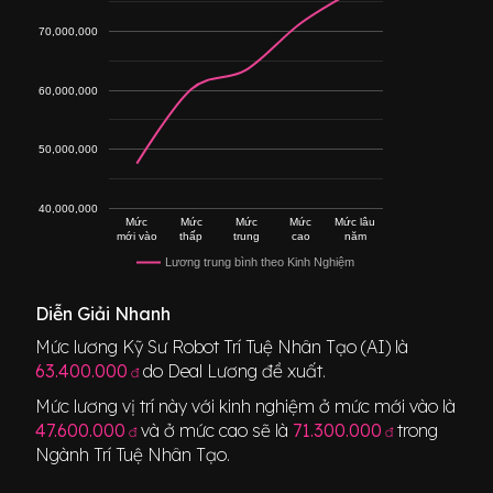
70,000,000
60,000,000
50,000,000
40,000,000
Mức
Mức
Mức
Mức
Mức lâu
mới vào
thấp
trung
cao
năm
Lương trung bình theo Kinh Nghiệm
Diễn Giải Nhanh
Mức lương
Kỹ Sư Robot Trí Tuệ Nhân Tạo (AI)
là
63.400.000
do Deal Lương đề xuất.
đ
Mức lương vị trí này với kinh nghiệm ở mức mới vào là
47.600.000
và ở mức cao sẽ là
71.300.000
trong
đ
đ
Ngành
Trí Tuệ Nhân Tạo
.