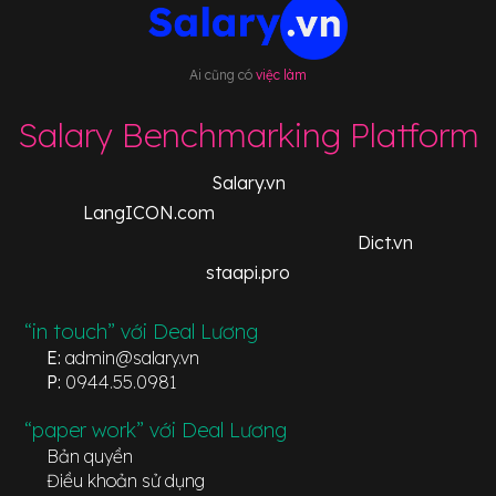
Ai cũng có
việc làm
Salary Benchmarking Platform
Salary.vn
LangICON.com
Dict.vn
staapi.pro
“in touch” với Deal Lương
E:
admin@salary.vn
P:
0944.55.0981
“paper work” với Deal Lương
Bản quyền
Điều khoản sử dụng