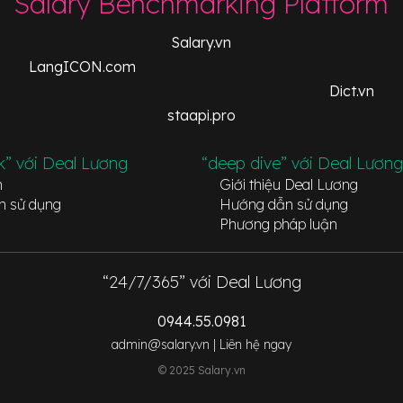
Salary Benchmarking Platform
Salary.vn
LangICON.com
Dict.vn
staapi.pro
k” với Deal Lương
“deep dive” với Deal Lương
n
Giới thiệu Deal Lương
n sử dụng
Hướng dẫn sử dụng
Phương pháp luận
“24/7/365” với Deal Lương
0944.55.0981
admin@salary.vn |
Liên hệ ngay
© 2025 Salary.vn