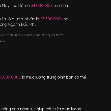
à Máy Lọc Dầu
là
34.000.000
do Deal
đ
nghiệm ở mức mới vào là
25.500.000
và
đ
rong Ngành
Dầu Khí
.
hơn rất nhiều so với mức lương bình quân tham
hau.
0.000.000
là mức lương trung bình bạn có thể
đ
 nâng cao năng lực giúp cải thiện mức lương