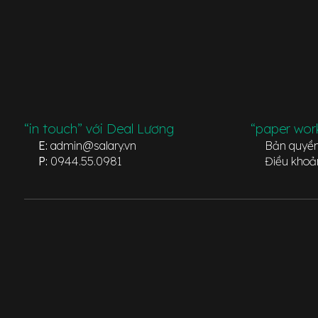
“in touch” với Deal Lương
“paper wor
E:
admin@salary.vn
Bản quyề
P:
0944.55.0981
Điều khoả