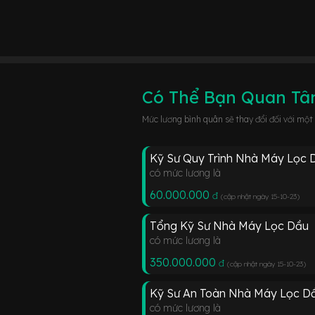
Có Thể Bạn Quan T
Mức lương bình quân sẽ thay đổi đối với một
Kỹ Sư Quy Trình Nhà Máy Lọc 
có mức lương là
60.000.000
đ
(cập nhật ngày 15-10-23
)
Tổng Kỹ Sư Nhà Máy Lọc Dầu
có mức lương là
350.000.000
đ
(cập nhật ngày 15-10-23
)
Kỹ Sư An Toàn Nhà Máy Lọc D
có mức lương là