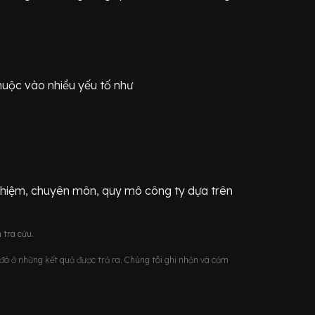
huộc vào nhiều yếu tố như
ghiệm, chuyên môn, quy mô công ty dựa trên
 tra cứu.
u đó ở những kết quả được trả ra. Chúng tôi ghi nhận và cảm