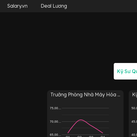
Salary.vn
Deal Lương
Trưởng Phòng Nhà Máy Hóa ...
K
75,00…
50
70,00…
45
65,00…
40
Q1
Q2
Q3
Q4