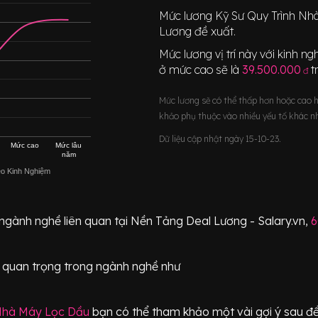
Mức lương
Kỹ Sư Quy Trình Nh
Lương đề xuất.
Mức lương vị trí này với kinh 
ở mức cao sẽ là
39.500.000
t
đ
Mức lương sẽ có thể thấp hơn hoặc cao 
khảo phụ thuộc vào nhiều yếu tố khác n
Dữ liệu cập nhật ngày 15-10-23.
Mức cao
Mức lâu
năm
eo Kinh Nghiệm
 ngành nghề liên quan tại Nền Tảng Deal Lương - Salary.vn,
6
í
quan trọng
trong ngành nghề như
 Nhà Máy Lọc Dầu
bạn có thể tham khảo một vài gợi ý sau để