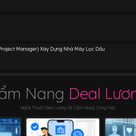
Project Manager) Xây Dựng Nhà Máy Lọc Dầu
ẩm Nang
Deal Lươ
Nghệ Thuật Deal Lương Và Cẩm Nang Công Việc