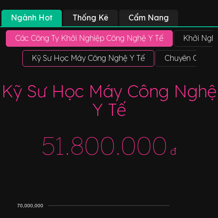
Ngành Hot
Thống Kê
Cẩm Nang
Các Công Ty Khởi Nghiệp Công Nghệ Y Tế
Khởi Nghi
Kỹ Sư Học Máy Công Nghệ Y Tế
Chuyên Gia Tă
Kỹ Sư Học Máy Công Nghệ
Y Tế
51.800.000
đ
70,000,000