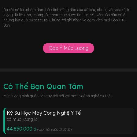
Dù rất nổ lực nhằm đảm bảo tính đúng đắn của dữ liệu, nhưng với việc xử trí
lượng dữ liệu lớn, chúng tôi nhận thức được tính sai sót vẫn còn đâu đó ở
những kết quả được trả ra. Chúng tôi ghi nhận và cảm kích mọi Góp Ý từ
Bạn.
Góp Ý Mức Lương
Có Thể Bạn Quan Tâm
Mức lương bình quân sẽ thay đổi đối với một Ngành nghề cụ thể.
Kỹ Sư Học Máy Công Nghệ Y Tế
có mức lương là
44.850.000
đ
(cập nhật ngày 15-10-23
)