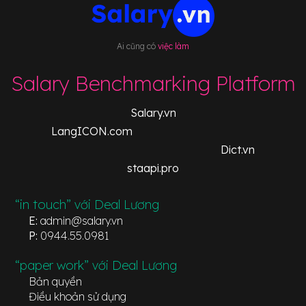
Ai cũng có
việc làm
Salary Benchmarking Platform
Salary.vn
LangICON.com
Dict.vn
staapi.pro
“in touch” với Deal Lương
E:
admin@salary.vn
P:
0944.55.0981
“paper work” với Deal Lương
Bản quyền
Điều khoản sử dụng