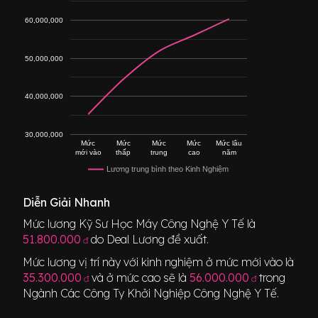
60,000,000
50,000,000
40,000,000
30,000,000
Mức
Mức
Mức
Mức
Mức lâu
mới vào
thấp
trung
cao
năm
Lương trung bình theo Kinh Nghiệm
Diễn Giải Nhanh
Mức lương
Kỹ Sư Học Máy Công Nghệ Y Tế
là
51.800.000
do Deal Lương đề xuất.
đ
Mức lương vị trí này với kinh nghiệm ở mức mới vào là
35.300.000
và ở mức cao sẽ là
56.000.000
trong
đ
đ
Ngành
Các Công Ty Khởi Nghiệp Công Nghệ Y Tế
.