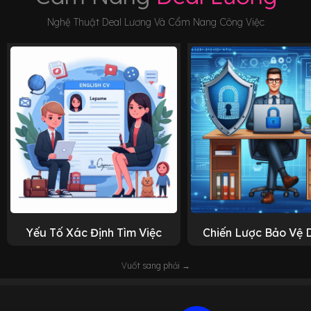
Nghệ Thuật Deal Lương Và Cẩm Nang Công Việc
Yếu Tố Xác Định Tìm Việc
Chiến Lược Bảo Vệ 
Vuốt sang phải →