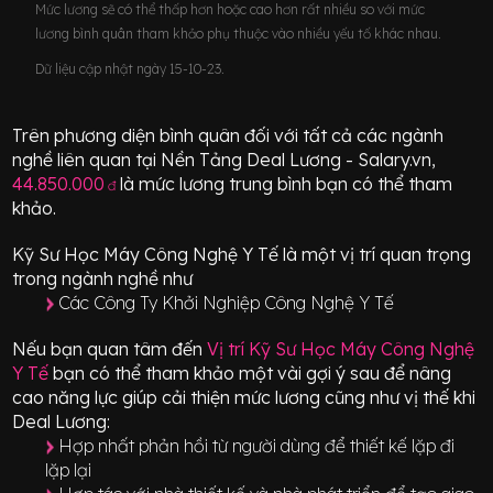
Mức lương sẽ có thể thấp hơn hoặc cao hơn rất nhiều so với mức
lương bình quân tham khảo phụ thuộc vào nhiều yếu tố khác nhau.
Dữ liệu cập nhật ngày 15-10-23.
Trên phương diện bình quân đối với tất cả các ngành
nghề liên quan tại Nền Tảng Deal Lương - Salary.vn,
44.850.000
là mức lương trung bình bạn có thể tham
đ
khảo.
Kỹ Sư Học Máy Công Nghệ Y Tế
là một vị trí
quan trọng
trong ngành nghề như
Các Công Ty Khởi Nghiệp Công Nghệ Y Tế
Nếu bạn quan tâm đến
Vị trí
Kỹ Sư Học Máy Công Nghệ
Y Tế
bạn có thể tham khảo một vài gợi ý sau để nâng
cao năng lực giúp cải thiện mức lương cũng như vị thế khi
Deal Lương:
Hợp nhất phản hồi từ người dùng để thiết kế lặp đi
lặp lại