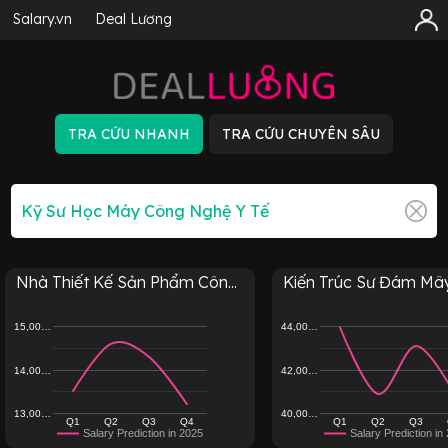
Salary.vn
Deal Lương
Nhà Thiết Kế Sản Phẩm Côn...
Kiến Trúc Sư Đám Mây
15,00…
44,00…
14,00…
42,00…
13,00…
40,00…
Q1
Q2
Q3
Q4
Q1
Q2
Q3
Salary Prediction in 2025
Salary Prediction in