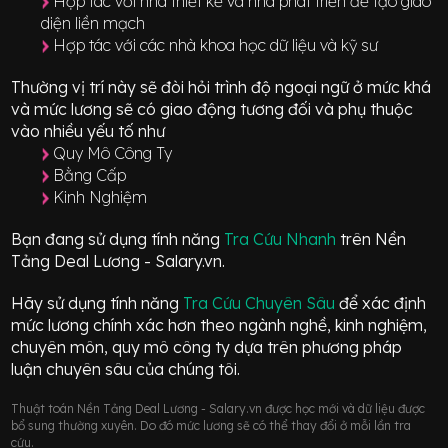
Hợp tác với nhà thiết kế và nhà phát triển để tạo giao
diện liền mạch
Hợp tác với các nhà khoa học dữ liệu và kỹ sư
Thường vị trí này sẽ đòi hỏi trình độ ngoại ngữ ở mức
khá
và mức lương sẽ có giao động
tương đối
và phụ thuộc
vào nhiều yếu tố như
Quy Mô Công Ty
Bằng Cấp
Kinh Nghiệm
Bạn đang sử dụng tính năng
Tra Cứu Nhanh
trên Nền
Tảng Deal Lương - Salary.vn.
Hãy sử dụng tính năng
Tra Cứu Chuyên Sâu
để xác định
mức lương chính xác hơn theo ngành nghề, kinh nghiệm,
chuyên môn, quy mô công ty dựa trên phương pháp
luận chuyên sâu của chúng tôi.
Thuật toán Nền Tảng Deal Lương - Salary.vn được học mới và dữ liệu được
bổ sung thường xuyên. Do đó mức lương sẽ có thể thay đổi ở mỗi lần tra
cứu.