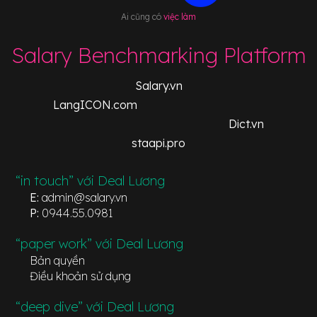
Ai cũng có
việc làm
Salary Benchmarking Platform
Salary.vn
LangICON.com
Dict.vn
staapi.pro
“in touch” với Deal Lương
E:
admin@salary.vn
P:
0944.55.0981
“paper work” với Deal Lương
Bản quyền
Điều khoản sử dụng
“deep dive” với Deal Lương