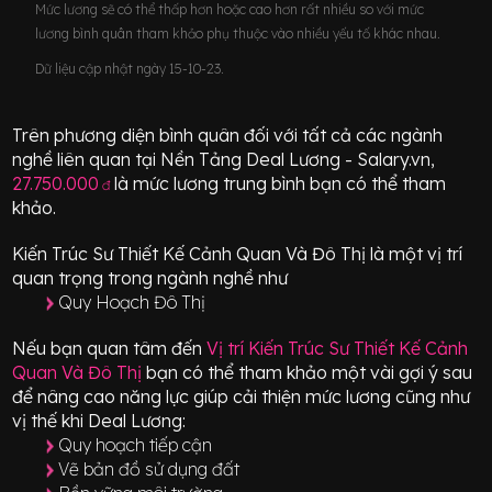
Mức lương sẽ có thể thấp hơn hoặc cao hơn rất nhiều so với mức
lương bình quân tham khảo phụ thuộc vào nhiều yếu tố khác nhau.
Dữ liệu cập nhật ngày 15-10-23.
Trên phương diện bình quân đối với tất cả các ngành
nghề liên quan tại Nền Tảng Deal Lương - Salary.vn,
27.750.000
là mức lương trung bình bạn có thể tham
đ
khảo.
Kiến Trúc Sư Thiết Kế Cảnh Quan Và Đô Thị
là một vị trí
quan trọng
trong ngành nghề như
Quy Hoạch Đô Thị
Nếu bạn quan tâm đến
Vị trí
Kiến Trúc Sư Thiết Kế Cảnh
Quan Và Đô Thị
bạn có thể tham khảo một vài gợi ý sau
để nâng cao năng lực giúp cải thiện mức lương cũng như
vị thế khi Deal Lương:
Quy hoạch tiếp cận
Vẽ bản đồ sử dụng đất