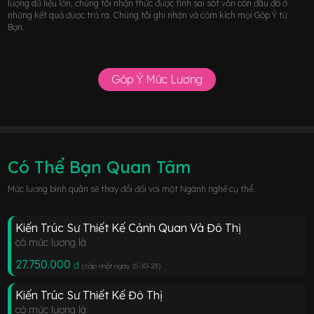
lượng dữ liệu lớn, chúng tôi nhận thức được tính sai sót vẫn còn đâu đó ở
những kết quả được trả ra. Chúng tôi ghi nhận và cảm kích mọi Góp Ý từ
Bạn.
Góp Ý Mức Lương
Có Thể Bạn Quan Tâm
Mức lương bình quân sẽ thay đổi đối với một Ngành nghề cụ thể.
Kiến Trúc Sư Thiết Kế Cảnh Quan Và Đô Thị
có mức lương là
27.750.000
đ
(cập nhật ngày 15-10-23
)
Kiến Trúc Sư Thiết Kế Đô Thị
có mức lương là