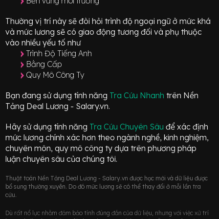
Bền vững môi trường
Thường vị trí này sẽ đòi hỏi trình độ ngoại ngữ ở mức
khá
và mức lương sẽ có giao động
tương đối
và phụ thuộc
vào nhiều yếu tố như
Trình Độ Tiếng Anh
Bằng Cấp
Quy Mô Công Ty
Bạn đang sử dụng tính năng
Tra Cứu Nhanh
trên Nền
Tảng Deal Lương - Salary.vn.
Hãy sử dụng tính năng
Tra Cứu Chuyên Sâu
để xác định
mức lương chính xác hơn theo ngành nghề, kinh nghiệm,
chuyên môn, quy mô công ty dựa trên phương pháp
luận chuyên sâu của chúng tôi.
Thuật toán Nền Tảng Deal Lương - Salary.vn được học mới và dữ liệu được
bổ sung thường xuyên. Do đó mức lương sẽ có thể thay đổi ở mỗi lần tra
cứu.
Dù rất nổ lực nhằm đảm bảo tính đúng đắn của dữ liệu, nhưng với việc xử trí