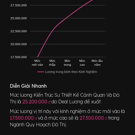
27,500,000
25,000,000
22,500,000
20,000,000
17,500,000
Mức
Mức
Mức
Mức
Mức lâu
mới vào
thấp
trung
cao
năm
Lương trung bình theo Kinh Nghiệm
Diễn Giải Nhanh
Mức lương
Kiến Trúc Sư Thiết Kế Cảnh Quan Và Đô
Thị
là
25.200.000
do Deal Lương đề xuất.
đ
Mức lương vị trí này với kinh nghiệm ở mức mới vào là
17.500.000
và ở mức cao sẽ là
27.300.000
trong
đ
đ
Ngành
Quy Hoạch Đô Thị
.