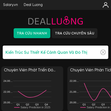
Salary.vn
Deal Lương
Chuyên Viên Phát Triển Đô...
Chuyên Viên Phân Tích
24,00…
22,00…
22,00…
21,00…
20,00…
20,00…
Q1
Q2
Q3
Q4
Q1
Q2
Q3
Salary Prediction in 2025
Salary Prediction in