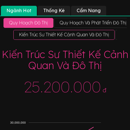
Ngành Hot
Thống Kê
Cẩm Nang
Quy Hoạch Đô Thị
Quy Hoạch Và Phát Triển Đô Thị
Kiến Trúc Sư Thiết Kế Cảnh Quan Và Đô Thị
Quy
Kiến Trúc Sư Thiết Kế Cảnh
Quan Và Đô Thị
25.200.000
đ
30,000,000