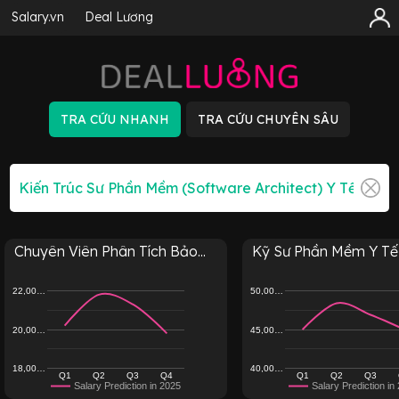
Salary.vn
Deal Lương
Chuyên Viên Phân Tích Bảo...
Kỹ Sư Phần Mềm Y Tế
22,00…
50,00…
20,00…
45,00…
18,00…
40,00…
Q1
Q2
Q3
Q4
Q1
Q2
Q3
Salary Prediction in 2025
Salary Prediction in