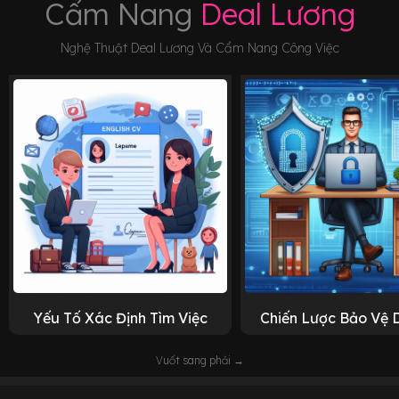
Cẩm Nang
Deal Lương
Nghệ Thuật Deal Lương Và Cẩm Nang Công Việc
Yếu Tố Xác Định Tìm Việc
Chiến Lược Bảo Vệ 
Vuốt sang phải →