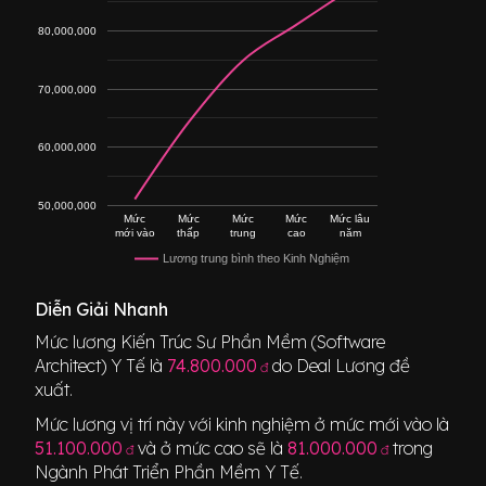
80,000,000
70,000,000
60,000,000
50,000,000
Mức
Mức
Mức
Mức
Mức lâu
mới vào
thấp
trung
cao
năm
Lương trung bình theo Kinh Nghiệm
Diễn Giải Nhanh
Mức lương
Kiến Trúc Sư Phần Mềm (Software
Architect) Y Tế
là
74.800.000
do Deal Lương đề
đ
xuất.
Mức lương vị trí này với kinh nghiệm ở mức mới vào là
51.100.000
và ở mức cao sẽ là
81.000.000
trong
đ
đ
Ngành
Phát Triển Phần Mềm Y Tế
.