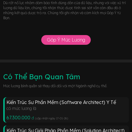
Dù rất nổ lực nhằm đảm bảo tính đúng đắn của dữ liệu, nhưng với việc xử trí
lượng dữ liệu lớn, chúng tôi nhận thức được tính sai sót vẫn còn đâu đó ở
những kết quả được trả ra. Chúng tôi ghi nhận và cảm kích mọi Góp Ý từ
Bạn.
Góp Ý Mức Lương
Có Thể Bạn Quan Tâm
Mức lương bình quân sẽ thay đổi đối với một Ngành nghề cụ thể.
Kiến Trúc Sư Phần Mềm (Software Architect) Y Tế
có mức lương là
67.300.000
đ
(cập nhật ngày 17-01-26
)
Kiến Trúc Sư Giải Pháp Phần Mềm (Solution Architect)