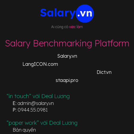
Ai cũng có
việc làm
Salary Benchmarking Platform
Salary.vn
LangICON.com
Dict.vn
staapi.pro
“in touch” với Deal Lương
E:
admin@salary.vn
P:
0944.55.0981
“paper work” với Deal Lương
Bản quyền