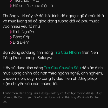
Tiêu chuẩn HL7
Hồ sơ sức khỏe điện tử
Thường vị trí này sẽ đòi hỏi trình độ ngoại ngữ ở mức
khá
và mức lương sẽ có giao động
tương đối
và phụ thuộc
vào nhiều yếu tố như
Kinh Nghiệm
Bằng Cấp
Địa Điểm
Bạn đang sử dụng tính năng
Tra Cứu Nhanh
trên Nền
Tảng Deal Lương - Salary.vn.
Hãy sử dụng tính năng
Tra Cứu Chuyên Sâu
để xác định
mức lương chính xác hơn theo ngành nghề, kinh nghiệm,
chuyên môn, quy mô công ty dựa trên phương pháp
luận chuyên sâu của chúng tôi.
Thuật toán Nền Tảng Deal Lương - Salary.vn được học mới và dữ liệu được
bổ sung thường xuyên. Do đó mức lương sẽ có thể thay đổi ở mỗi lần tra
cứu.