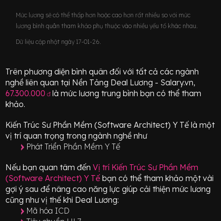
Mức lương sẽ có thể thấp hơn hoặc cao hơn rất nhiều so với mức
lương bình quân tham khảo phụ thuộc vào nhiều yếu tố khác nhau.
Dữ liệu cập nhật ngày 17-01-26.
Trên phương diện bình quân đối với tất cả các ngành
nghề liên quan tại Nền Tảng Deal Lương - Salary.vn,
67.300.000
là mức lương trung bình bạn có thể tham
đ
khảo.
Kiến Trúc Sư Phần Mềm (Software Architect) Y Tế
là một
vị trí
quan trọng
trong ngành nghề như
Phát Triển Phần Mềm Y Tế
Nếu bạn quan tâm đến
Vị trí
Kiến Trúc Sư Phần Mềm
(Software Architect) Y Tế
bạn có thể tham khảo một vài
gợi ý sau để nâng cao năng lực giúp cải thiện mức lương
cũng như vị thế khi Deal Lương:
Mã hóa ICD