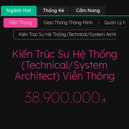
Ngành Hot
Thống Kê
Cẩm Nang
Viễn Thông
Giao Thông Thông Minh
Quản Lý Hệ
Kiến Trúc Sư Hệ Thống (Technical/System Architect) 
Kiến Trúc Sư Hệ Thống
(Technical/System
Architect) Viễn Thông
38.900.000
đ