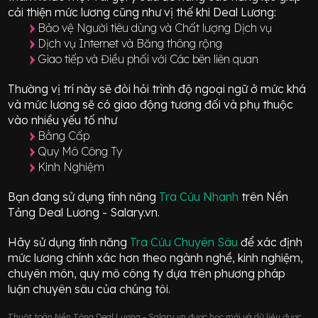
cải thiện mức lương cũng như vị thế khi Deal Lương:
Bảo vệ Người tiêu dùng và Chất lượng Dịch vụ
Dịch vụ Internet và Băng thông rộng
Giao tiếp và Điều phối với Các bên liên quan
Thường vị trí này sẽ đòi hỏi trình độ ngoại ngữ ở mức
khá
và mức lương sẽ có giao động
tương đối
và phụ thuộc
vào nhiều yếu tố như
Bằng Cấp
Quy Mô Công Ty
Kinh Nghiệm
Bạn đang sử dụng tính năng
Tra Cứu Nhanh
trên Nền
Tảng Deal Lương - Salary.vn.
Hãy sử dụng tính năng
Tra Cứu Chuyên Sâu
để xác định
mức lương chính xác hơn theo ngành nghề, kinh nghiệm,
chuyên môn, quy mô công ty dựa trên phương pháp
luận chuyên sâu của chúng tôi.
Thuật toán Nền Tảng Deal Lương - Salary.vn được học mới và dữ liệu được