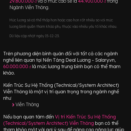
29.800.000
và ở mức cao sẽ là
44.900.000
trong
đ
đ
Ngành
Viễn Thông
.
Mức lương sẽ có thể thấp hơn hoặc cao hơn rất nhiều so với mức
lương bình quân tham khảo phụ thuộc vào nhiều yếu tố khác nhau.
Dữ liệu cập nhật ngày 15-12-23.
Trên phương diện bình quân đối với tất cả các ngành
nghề liên quan tại Nền Tảng Deal Lương - Salary.vn,
60.000.000
là mức lương trung bình bạn có thể tham
đ
khảo.
Kiến Trúc Sư Hệ Thống (Technical/System Architect)
Viễn Thông
là một vị trí
quan trọng
trong ngành nghề
như
Viễn Thông
Nếu bạn quan tâm đến
Vị trí
Kiến Trúc Sư Hệ Thống
(Technical/System Architect) Viễn Thông
bạn có thể
tham khảo một vài gợi ý sau để nâng cao năng lực giúp