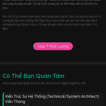
bổ sung thường xuyên. Do đó mức lương sẽ có thể thay đổi ở mỗi lần tra
cứu.
Dù rất nổ lực nhằm đảm bảo tính đúng đắn của dữ liệu, nhưng với việc xử trí
lượng dữ liệu lớn, chúng tôi nhận thức được tính sai sót vẫn còn đâu đó ở
những kết quả được trả ra. Chúng tôi ghi nhận và cảm kích mọi Góp Ý từ
Bạn.
Góp Ý Mức Lương
Có Thể Bạn Quan Tâm
Mức lương bình quân sẽ thay đổi đối với một Ngành nghề cụ thể.
Kiến Trúc Sư Hệ Thống (Technical/System Architect)
Viễn Thông