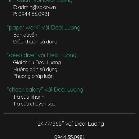
E:
admin@salary.vn
P:
0944.55.0981
“paper work” với Deal Lương
Bản quyền
Điều khoản sử dụng
“deep dive” với Deal Lương
Giới thiệu Deal Lương
Hướng dẫn sử dụng
Phương pháp luận
“check salary” với Deal Lương
Tra cứu nhanh
Tra cứu chuyên sâu
“24/7/365” với Deal Lương
0944.55.0981