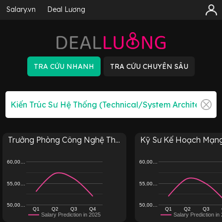
Salary.vn
Deal Lương
Trưởng Phòng Công Nghệ Th...
Kỹ Sư Kế Hoạch Mạn
60,00…
60,00…
55,00…
55,00…
50,00…
50,00…
Q1
Q2
Q3
Q4
Q1
Q2
Q3
Salary Prediction in 2025
Salary Prediction in