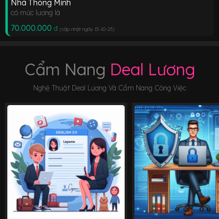
Nhà Thông Minh
có mức lương là
70.000.000
đ
(cập nhật ngày 15-10-23
)
Cẩm Nang
Deal Lương
Nghệ Thuật Deal Lương Và Cẩm Nang Công Việc