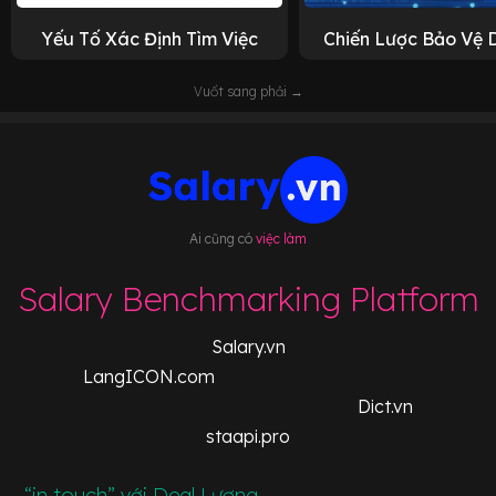
Yếu Tố Xác Định Tìm Việc
Chiến Lược Bảo Vệ 
Vuốt sang phải →
Ai cũng có
việc làm
Salary Benchmarking Platform
Salary.vn
LangICON.com
Dict.vn
staapi.pro
“in touch” với Deal Lương