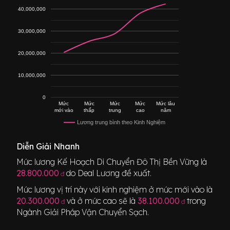
40,000,000
30,000,000
20,000,000
10,000,000
0
Mức
Mức
Mức
Mức
Mức lâu
mới vào
thấp
trung
cao
năm
Lương trung bình theo Kinh Nghiệm
Diễn Giải Nhanh
Mức lương
Kế Hoạch Di Chuyển Đô Thị Bền Vững
là
28.800.000
do Deal Lương đề xuất.
đ
Mức lương vị trí này với kinh nghiệm ở mức mới vào là
20.300.000
và ở mức cao sẽ là
38.100.000
trong
đ
đ
Ngành
Giải Pháp Vận Chuyển Sạch
.