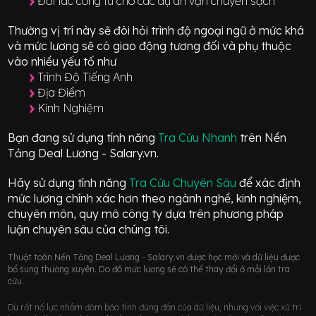
Đối tác công tư cho các dự án vận chuyển sạch
Thường vị trí này sẽ đòi hỏi trình độ ngoại ngữ ở mức
khá
và mức lương sẽ có giao động
tương đối
và phụ thuộc
vào nhiều yếu tố như
Trình Độ Tiếng Anh
Địa Điểm
Kinh Nghiệm
Bạn đang sử dụng tính năng
Tra Cứu Nhanh
trên Nền
Tảng Deal Lương - Salary.vn.
Hãy sử dụng tính năng
Tra Cứu Chuyên Sâu
để xác định
mức lương chính xác hơn theo ngành nghề, kinh nghiệm,
chuyên môn, quy mô công ty dựa trên phương pháp
luận chuyên sâu của chúng tôi.
Thuật toán Nền Tảng Deal Lương - Salary.vn được học mới và dữ liệu được
bổ sung thường xuyên. Do đó mức lương sẽ có thể thay đổi ở mỗi lần tra
cứu.
Dù rất nổ lực nhằm đảm bảo tính đúng đắn của dữ liệu, nhưng với việc xử trí