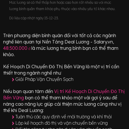
Mức lương sẽ có thể thấp hơn hoặc cao hơn rất nhiều so với mức
lương bình quân tham khảo phụ thuộc vào nhiều yếu tố khác nhau.
Dữ liệu cập nhật ngày 15-12-23.
Trên phương diện bình quân đối với tất cả các ngành
nghề liên quan tại Nền Tảng Deal Lương - Salary.vn,
48.500.000
là mức lương trung bình bạn có thể tham
đ
khảo.
Kế Hoạch Di Chuyển Đô Thị Bền Vững
là một vị trí
cần
thiết
trong ngành nghề như
Giải Pháp Vận Chuyển Sạch
Nếu bạn quan tâm đến
Vị trí
Kế Hoạch Di Chuyển Đô Thị
Bền Vững
bạn có thể tham khảo một vài gợi ý sau để
nâng cao năng lực giúp cải thiện mức lương cũng như vị
thế khi Deal Lương:
Tuân thủ các quy định về môi trường và khí thải
Lập kế hoạch đô thị và vận chuyển bền vững