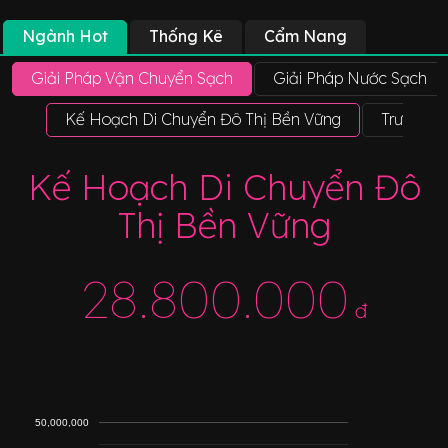
Ngành Hot
Thống Kê
Cẩm Nang
Giải Pháp Vận Chuyển Sạch
Giải Pháp Nước Sạch
Kế Hoạch Di Chuyển Đô Thị Bền Vững
Trưởng P
Kế Hoạch Di Chuyển Đô
Thị Bền Vững
28.800.000
đ
50,000,000