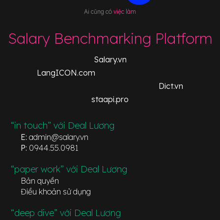
Ai cũng có
việc làm
Salary Benchmarking Platform
Salary.vn
LangICON.com
Dict.vn
staapi.pro
“in touch” với Deal Lương
E:
admin@salary.vn
P:
0944.55.0981
“paper work” với Deal Lương
Bản quyền
Điều khoản sử dụng
“deep dive” với Deal Lương