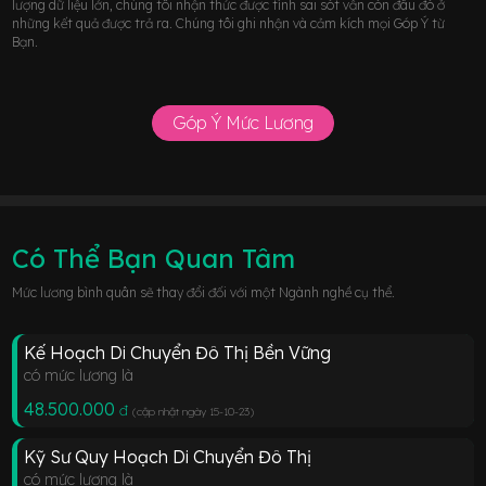
lượng dữ liệu lớn, chúng tôi nhận thức được tính sai sót vẫn còn đâu đó ở
những kết quả được trả ra. Chúng tôi ghi nhận và cảm kích mọi Góp Ý từ
Bạn.
Góp Ý Mức Lương
Có Thể Bạn Quan Tâm
Mức lương bình quân sẽ thay đổi đối với một Ngành nghề cụ thể.
Kế Hoạch Di Chuyển Đô Thị Bền Vững
có mức lương là
48.500.000
đ
(cập nhật ngày 15-10-23
)
Kỹ Sư Quy Hoạch Di Chuyển Đô Thị
có mức lương là