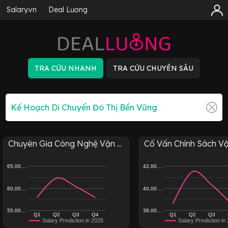
Salary.vn
Deal Lương
Chuyên Gia Công Nghệ Vận ...
Cố Vấn Chính Sách Vận
65,00…
42,00…
60,00…
40,00…
55,00…
38,00…
Q1
Q2
Q3
Q4
Q1
Q2
Q3
Salary Prediction in 2025
Salary Prediction in