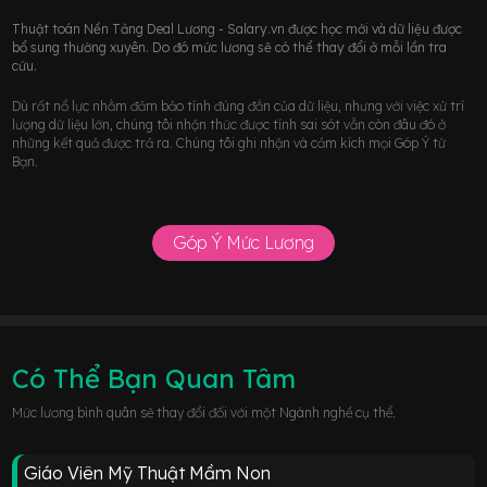
Thuật toán Nền Tảng Deal Lương - Salary.vn được học mới và dữ liệu được
bổ sung thường xuyên. Do đó mức lương sẽ có thể thay đổi ở mỗi lần tra
cứu.
Dù rất nổ lực nhằm đảm bảo tính đúng đắn của dữ liệu, nhưng với việc xử trí
lượng dữ liệu lớn, chúng tôi nhận thức được tính sai sót vẫn còn đâu đó ở
những kết quả được trả ra. Chúng tôi ghi nhận và cảm kích mọi Góp Ý từ
Bạn.
Góp Ý Mức Lương
Có Thể Bạn Quan Tâm
Mức lương bình quân sẽ thay đổi đối với một Ngành nghề cụ thể.
Giáo Viên Mỹ Thuật Mầm Non