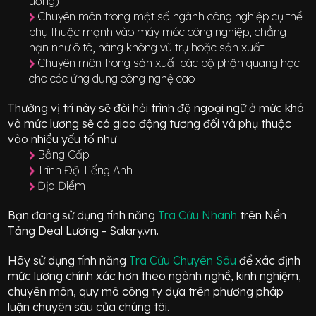
uống)
Chuyên môn trong một số ngành công nghiệp cụ thể
phụ thuộc mạnh vào máy móc công nghiệp, chẳng
hạn như ô tô, hàng không vũ trụ hoặc sản xuất
Chuyên môn trong sản xuất các bộ phận quang học
cho các ứng dụng công nghệ cao
Thường vị trí này sẽ đòi hỏi trình độ ngoại ngữ ở mức
khá
và mức lương sẽ có giao động
tương đối
và phụ thuộc
vào nhiều yếu tố như
Bằng Cấp
Trình Độ Tiếng Anh
Địa Điểm
Bạn đang sử dụng tính năng
Tra Cứu Nhanh
trên Nền
Tảng Deal Lương - Salary.vn.
Hãy sử dụng tính năng
Tra Cứu Chuyên Sâu
để xác định
mức lương chính xác hơn theo ngành nghề, kinh nghiệm,
chuyên môn, quy mô công ty dựa trên phương pháp
luận chuyên sâu của chúng tôi.