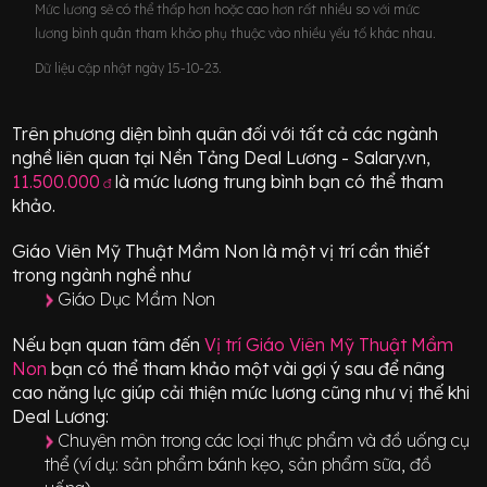
Mức lương sẽ có thể thấp hơn hoặc cao hơn rất nhiều so với mức
lương bình quân tham khảo phụ thuộc vào nhiều yếu tố khác nhau.
Dữ liệu cập nhật ngày 15-10-23.
Trên phương diện bình quân đối với tất cả các ngành
nghề liên quan tại Nền Tảng Deal Lương - Salary.vn,
11.500.000
là mức lương trung bình bạn có thể tham
đ
khảo.
Giáo Viên Mỹ Thuật Mầm Non
là một vị trí
cần thiết
trong ngành nghề như
Giáo Dục Mầm Non
Nếu bạn quan tâm đến
Vị trí
Giáo Viên Mỹ Thuật Mầm
Non
bạn có thể tham khảo một vài gợi ý sau để nâng
cao năng lực giúp cải thiện mức lương cũng như vị thế khi
Deal Lương:
Chuyên môn trong các loại thực phẩm và đồ uống cụ
thể (ví dụ: sản phẩm bánh kẹo, sản phẩm sữa, đồ