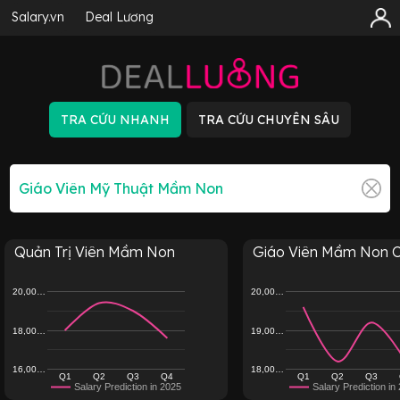
Salary.vn
Deal Lương
Quản Trị Viên Mầm Non
Giáo Viên Mầm Non 
20,00…
20,00…
18,00…
19,00…
16,00…
18,00…
Q1
Q2
Q3
Q4
Q1
Q2
Q3
Salary Prediction in 2025
Salary Prediction in