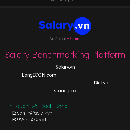
Vuốt sang phải →
Ai cũng có
việc làm
Salary Benchmarking Platform
Salary.vn
LangICON.com
Dict.vn
staapi.pro
“in touch” với Deal Lương
E:
admin@salary.vn
P:
0944.55.0981