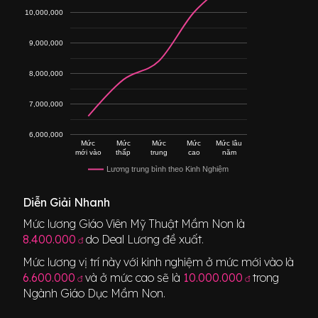
10,000,000
9,000,000
8,000,000
7,000,000
6,000,000
Mức
Mức
Mức
Mức
Mức lâu
mới vào
thấp
trung
cao
năm
Lương trung bình theo Kinh Nghiệm
Diễn Giải Nhanh
Mức lương
Giáo Viên Mỹ Thuật Mầm Non
là
8.400.000
do Deal Lương đề xuất.
đ
Mức lương vị trí này với kinh nghiệm ở mức mới vào là
6.600.000
và ở mức cao sẽ là
10.000.000
trong
đ
đ
Ngành
Giáo Dục Mầm Non
.