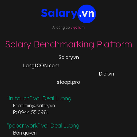
Ai cũng có
việc làm
Salary Benchmarking Platform
Salary.vn
LangICON.com
Dict.vn
staapi.pro
“in touch” với Deal Lương
E:
admin@salary.vn
P:
0944.55.0981
“paper work” với Deal Lương
Bản quyền