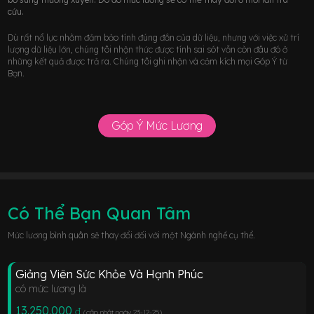
cứu.
Dù rất nổ lực nhằm đảm bảo tính đúng đắn của dữ liệu, nhưng với việc xử trí
lượng dữ liệu lớn, chúng tôi nhận thức được tính sai sót vẫn còn đâu đó ở
những kết quả được trả ra. Chúng tôi ghi nhận và cảm kích mọi Góp Ý từ
Bạn.
Góp Ý Mức Lương
Có Thể Bạn Quan Tâm
Mức lương bình quân sẽ thay đổi đối với một Ngành nghề cụ thể.
Giảng Viên Sức Khỏe Và Hạnh Phúc
có mức lương là
13.250.000
đ
(cập nhật ngày 23-12-25
)