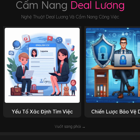
Cẩm Nang
Deal Lương
Nghệ Thuật Deal Lương Và Cẩm Nang Công Việc
Yếu Tố Xác Định Tìm Việc
Chiến Lược Bảo Vệ 
Vuốt sang phải →