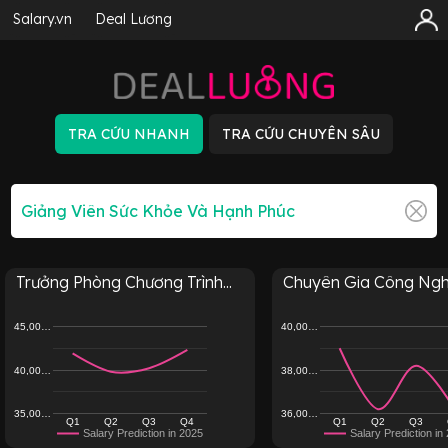
Salary.vn
Deal Lương
Trưởng Phòng Chương Trình...
Chuyên Gia Công Nghệ
45,00…
40,00…
40,00…
38,00…
35,00…
36,00…
Q1
Q2
Q3
Q4
Q1
Q2
Q3
Salary Prediction in 2025
Salary Prediction in