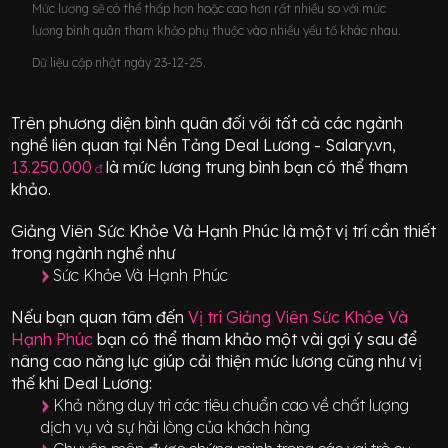
Mức lương sẽ có thể thấp hơn hoặc cao hơn rất nhiều so với mức
lương bình quân tham khảo phụ thuộc vào nhiều yếu tố khác nhau.
Dữ liệu cập nhật ngày 23-12-25.
Trên phương diện bình quân đối với tất cả các ngành
nghề liên quan tại Nền Tảng Deal Lương - Salary.vn,
13.250.000
là mức lương trung bình bạn có thể tham
đ
khảo.
Giảng Viên Sức Khỏe Và Hạnh Phúc
là một vị trí
cần thiết
trong ngành nghề như
Sức Khỏe Và Hạnh Phúc
Nếu bạn quan tâm đến
Vị trí
Giảng Viên Sức Khỏe Và
Hạnh Phúc
bạn có thể tham khảo một vài gợi ý sau để
nâng cao năng lực giúp cải thiện mức lương cũng như vị
thế khi Deal Lương:
Khả năng duy trì các tiêu chuẩn cao về chất lượng
dịch vụ và sự hài lòng của khách hàng