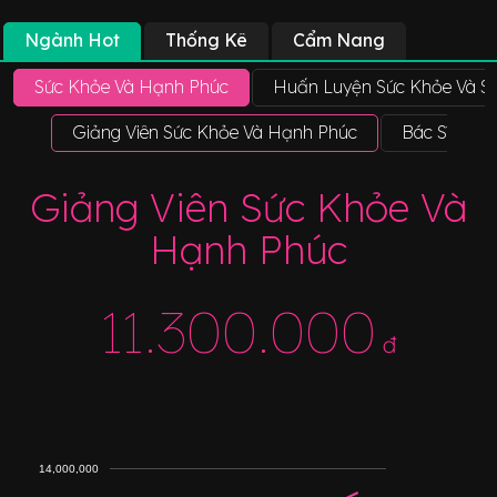
Ngành Hot
Thống Kê
Cẩm Nang
Sức Khỏe Và Hạnh Phúc
Huấn Luyện Sức Khỏe Và S
Giảng Viên Sức Khỏe Và Hạnh Phúc
Bác Sĩ Y Họ
Giảng Viên Sức Khỏe Và
Hạnh Phúc
11.300.000
đ
14,000,000