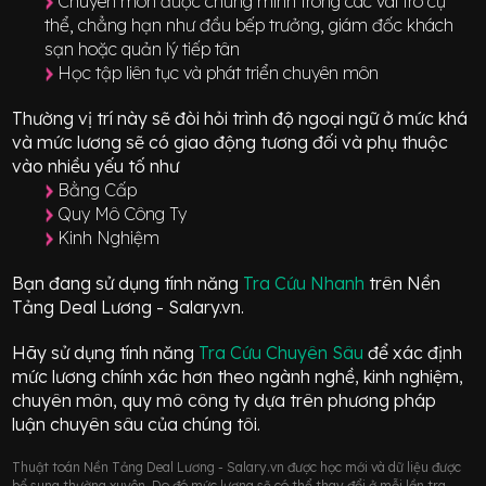
Chuyên môn được chứng minh trong các vai trò cụ
thể, chẳng hạn như đầu bếp trưởng, giám đốc khách
sạn hoặc quản lý tiếp tân
Học tập liên tục và phát triển chuyên môn
Thường vị trí này sẽ đòi hỏi trình độ ngoại ngữ ở mức
khá
và mức lương sẽ có giao động
tương đối
và phụ thuộc
vào nhiều yếu tố như
Bằng Cấp
Quy Mô Công Ty
Kinh Nghiệm
Bạn đang sử dụng tính năng
Tra Cứu Nhanh
trên Nền
Tảng Deal Lương - Salary.vn.
Hãy sử dụng tính năng
Tra Cứu Chuyên Sâu
để xác định
mức lương chính xác hơn theo ngành nghề, kinh nghiệm,
chuyên môn, quy mô công ty dựa trên phương pháp
luận chuyên sâu của chúng tôi.
Thuật toán Nền Tảng Deal Lương - Salary.vn được học mới và dữ liệu được
bổ sung thường xuyên. Do đó mức lương sẽ có thể thay đổi ở mỗi lần tra