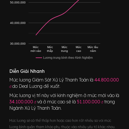
50,000,000
40,000,000
30,000,000
Mức
Mức
Mức
Mức
Mức lâu
mới vào
thấp
trung
cao
năm
Lương trung bình theo Kinh Nghiệm
Diễn Giải Nhanh
Mức lương
Giám Sát Xử Lý Thanh Toán
là
44.800.000
do Deal Lương đề xuất.
đ
Mức lương vị trí này với kinh nghiệm ở mức mới vào là
34.100.000
và ở mức cao sẽ là
51.100.000
trong
đ
đ
Ngành
Xử Lý Thanh Toán
.
Mức lương sẽ có thể thấp hơn hoặc cao hơn rất nhiều so với mức
lương bình quân tham khảo phụ thuộc vào nhiều yếu tố khác nhau.