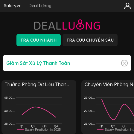
Salary.vn
Deal Lương
Trưởng Phòng Dữ Liệu Than...
Chuyên Viên Phòng Ng
45,00…
23,00…
40,00…
22,00…
35,00…
21,00…
Q1
Q2
Q3
Q4
Q1
Q2
Q3
Salary Prediction in 2025
Salary Prediction in