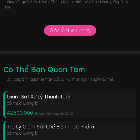
những kết quả được trả ra. Chúng tôi ghi nhận và cảm kích mọi Góp Ý từ
Bạn.
Góp Ý Mức Lương
Có Thể Bạn Quan Tâm
Mức lương bình quân sẽ thay đổi đối với một Ngành nghề cụ thể.
Giám Sát Xử Lý Thanh Toán
có mức lương là
42.500.000
đ
(cập nhật ngày 06-02-25
)
Trợ Lý Giám Sát Chế Biến Thực Phẩm
có mức lương là