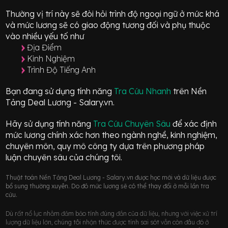
Thường vị trí này sẽ đòi hỏi trình độ ngoại ngữ ở mức
khá
và mức lương sẽ có giao động
tương đối
và phụ thuộc
vào nhiều yếu tố như
Địa Điểm
Kinh Nghiệm
Trình Độ Tiếng Anh
Bạn đang sử dụng tính năng
Tra Cứu Nhanh
trên Nền
Tảng Deal Lương - Salary.vn.
Hãy sử dụng tính năng
Tra Cứu Chuyên Sâu
để xác định
mức lương chính xác hơn theo ngành nghề, kinh nghiệm,
chuyên môn, quy mô công ty dựa trên phương pháp
luận chuyên sâu của chúng tôi.
Thuật toán Nền Tảng Deal Lương - Salary.vn được học mới và dữ liệu được
bổ sung thường xuyên. Do đó mức lương sẽ có thể thay đổi ở mỗi lần tra
cứu.
Dù rất nổ lực nhằm đảm bảo tính đúng đắn của dữ liệu, nhưng với việc xử trí
lượng dữ liệu lớn, chúng tôi nhận thức được tính sai sót vẫn còn đâu đó ở