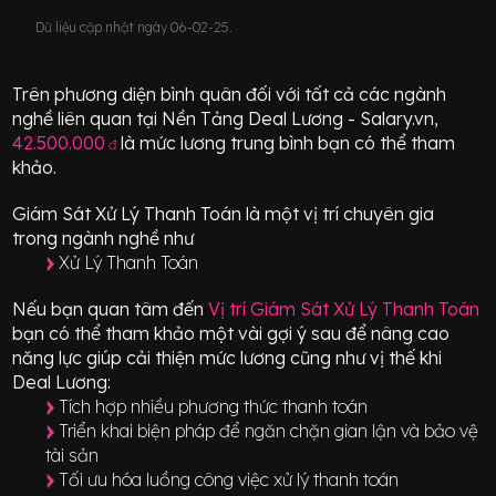
Dữ liệu cập nhật ngày 06-02-25.
Trên phương diện bình quân đối với tất cả các ngành
nghề liên quan tại Nền Tảng Deal Lương - Salary.vn,
42.500.000
là mức lương trung bình bạn có thể tham
đ
khảo.
Giám Sát Xử Lý Thanh Toán
là một vị trí
chuyên gia
trong ngành nghề như
Xử Lý Thanh Toán
Nếu bạn quan tâm đến
Vị trí
Giám Sát Xử Lý Thanh Toán
bạn có thể tham khảo một vài gợi ý sau để nâng cao
năng lực giúp cải thiện mức lương cũng như vị thế khi
Deal Lương:
Tích hợp nhiều phương thức thanh toán
Triển khai biện pháp để ngăn chặn gian lận và bảo vệ
tài sản
Tối ưu hóa luồng công việc xử lý thanh toán