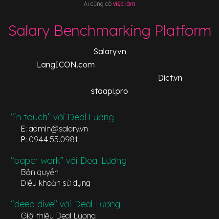
Ai cũng có
việc làm
Salary Benchmarking Platform
Salary.vn
LangICON.com
Dict.vn
staapi.pro
“in touch” với Deal Lương
E:
admin@salary.vn
P:
0944.55.0981
“paper work” với Deal Lương
Bản quyền
Điều khoản sử dụng
“deep dive” với Deal Lương
Giới thiệu Deal Lương