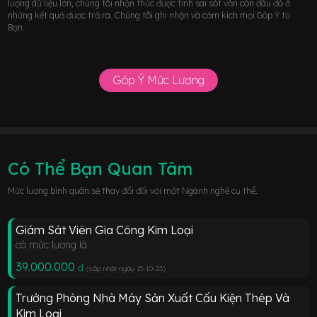
lượng dữ liệu lớn, chúng tôi nhận thức được tính sai sót vẫn còn đâu đó ở
những kết quả được trả ra. Chúng tôi ghi nhận và cảm kích mọi Góp Ý từ
Bạn.
Góp Ý Mức Lương
Có Thể Bạn Quan Tâm
Mức lương bình quân sẽ thay đổi đối với một Ngành nghề cụ thể.
Giám Sát Viên Gia Công Kim Loại
có mức lương là
39.000.000
đ
(cập nhật ngày 15-10-23
)
Trưởng Phòng Nhà Máy Sản Xuất Cấu Kiện Thép Và
Kim Loại