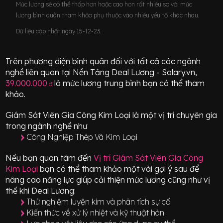
Mức lương sẽ có thể thấp hơn hoặc cao hơn rất nhiều so với mức
lương bình quân tham khảo phụ thuộc vào nhiều yếu tố khác nhau.
Dữ liệu cập nhật ngày 15-12-23.
Trên phương diện bình quân đối với tất cả các ngành
nghề liên quan tại Nền Tảng Deal Lương - Salary.vn,
39.000.000
là mức lương trung bình bạn có thể tham
đ
khảo.
Giám Sát Viên Gia Công Kim Loại
là một vị trí
chuyên gia
trong ngành nghề như
Công Nghiệp Thép Và Kim Loại
Nếu bạn quan tâm đến
Vị trí
Giám Sát Viên Gia Công
Kim Loại
bạn có thể tham khảo một vài gợi ý sau để
nâng cao năng lực giúp cải thiện mức lương cũng như vị
thế khi Deal Lương:
Thử nghiệm luyện kim và phân tích sự cố
Kiến thức về xử lý nhiệt và kỹ thuật hàn