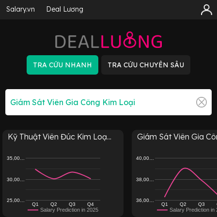
Salary.vn
Deal Lương
Kỹ Thuật Viên Đúc Kim Loạ...
Giám Sát Viên Gia Công
35,00…
40,00…
30,00…
38,00…
25,00…
36,00…
Q1
Q2
Q3
Q4
Q1
Q2
Q3
Salary Prediction in 2025
Salary Prediction in