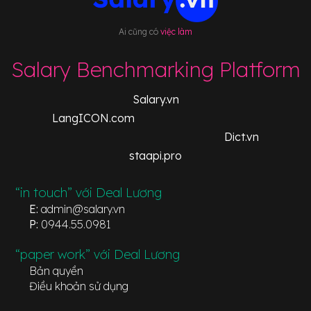
Ai cũng có
việc làm
Salary Benchmarking Platform
Salary.vn
LangICON.com
Dict.vn
staapi.pro
“in touch” với Deal Lương
E:
admin@salary.vn
P:
0944.55.0981
“paper work” với Deal Lương
Bản quyền
Điều khoản sử dụng