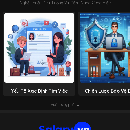
Nghệ Thuật Deal Lương Và Cẩm Nang Công Việc
Yếu Tố Xác Định Tìm Việc
Chiến Lược Bảo Vệ 
Vuốt sang phải →