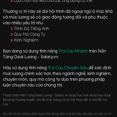
Lựa chọn vật liệu cho các ứng dụng cụ thể
Thường vị trí này sẽ đòi hỏi trình độ ngoại ngữ ở mức
khá
và mức lương sẽ có giao động
tương đối
và phụ thuộc
vào nhiều yếu tố như
Trình Độ Tiếng Anh
Quy Mô Công Ty
Kinh Nghiệm
Bạn đang sử dụng tính năng
Tra Cứu Nhanh
trên Nền
Tảng Deal Lương - Salary.vn.
Hãy sử dụng tính năng
Tra Cứu Chuyên Sâu
để xác định
mức lương chính xác hơn theo ngành nghề, kinh nghiệm,
chuyên môn, quy mô công ty dựa trên phương pháp
luận chuyên sâu của chúng tôi.
Thuật toán Nền Tảng Deal Lương - Salary.vn được học mới và dữ liệu được
bổ sung thường xuyên. Do đó mức lương sẽ có thể thay đổi ở mỗi lần tra
cứu.
Dù rất nổ lực nhằm đảm bảo tính đúng đắn của dữ liệu, nhưng với việc xử trí