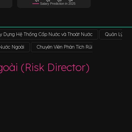
Salary Prediction in 2025
y Dựng Hệ Thống Cấp Nước và Thoát Nước
Quản Lý Ngo
 Nước Ngoài
Chuyên Viên Phân Tích Rủi Ro Nước Ngoài
ài (Risk Director)