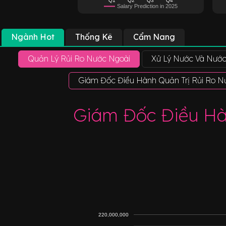
Salary Prediction in 2025
Ngành Hot
Thống Kê
Cẩm Nang
Quản Lý Rủi Ro Nước Ngoài
Xử Lý Nước Và Nước
Giám Đốc Điều Hành Quản Trị Rủi Ro Nướ
Giám Đốc Điều Hàn
220,000,000