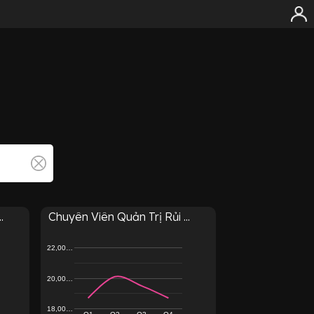
.
Chuyên Viên Quản Trị Rủi ...
22,00…
20,00…
18,00…
Q1
Q2
Q3
Q4