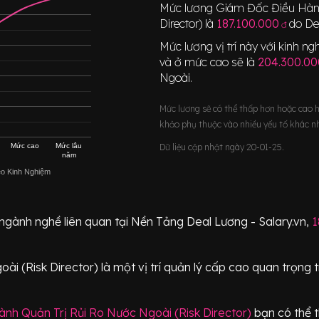
Mức lương
Giám Đốc Điều Hành
Director)
là
187.100.000
do De
đ
Mức lương vị trí này với kinh 
và ở mức cao sẽ là
204.300.00
Ngoài
.
Mức lương sẽ có thể thấp hơn hoặc cao 
khảo phụ thuộc vào nhiều yếu tố khác n
Mức cao
Mức lâu
Dữ liệu cập nhật ngày 20-01-25.
năm
eo Kinh Nghiệm
 ngành nghề liên quan tại Nền Tảng Deal Lương - Salary.vn,
1
ài (Risk Director)
là một vị trí
quản lý cấp cao quan trọng
nh Quản Trị Rủi Ro Nước Ngoài (Risk Director)
bạn có thể 