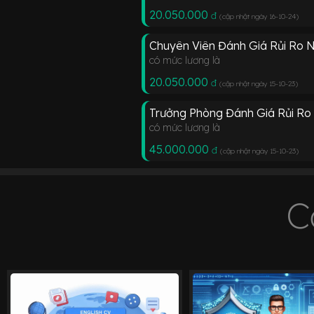
20.050.000
đ
(cập nhật ngày 16-10-24
)
Chuyên Viên Đánh Giá Rủi Ro 
có mức lương là
20.050.000
đ
(cập nhật ngày 15-10-23
)
Trưởng Phòng Đánh Giá Rủi Ro
có mức lương là
45.000.000
đ
(cập nhật ngày 15-10-23
)
C