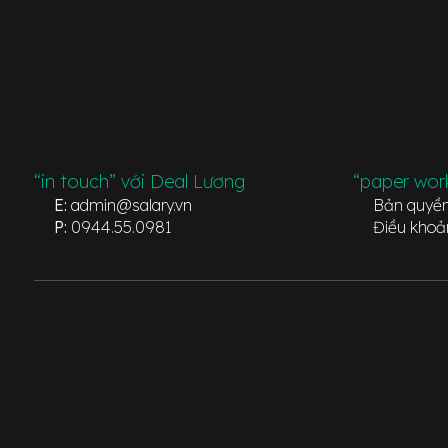
“in touch” với Deal Lương
“paper wor
E:
admin@salary.vn
Bản quyề
P:
0944.55.0981
Điều khoả