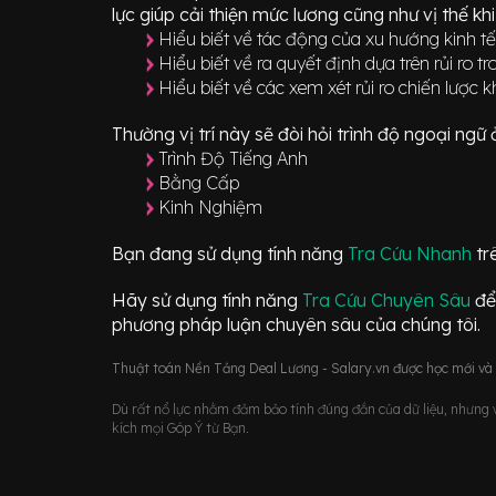
lực giúp cải thiện mức lương cũng như vị thế kh
Hiểu biết về tác động của xu hướng kinh tế
Hiểu biết về ra quyết định dựa trên rủi ro t
Hiểu biết về các xem xét rủi ro chiến lược 
Thường vị trí này sẽ đòi hỏi trình độ ngoại ng
Trình Độ Tiếng Anh
Bằng Cấp
Kinh Nghiệm
Bạn đang sử dụng tính năng
Tra Cứu Nhanh
tr
Hãy sử dụng tính năng
Tra Cứu Chuyên Sâu
để
phương pháp luận chuyên sâu của chúng tôi.
Thuật toán Nền Tảng Deal Lương - Salary.vn được học mới và d
Dù rất nổ lực nhằm đảm bảo tính đúng đắn của dữ liệu, nhưng vớ
kích mọi Góp Ý từ Bạn.