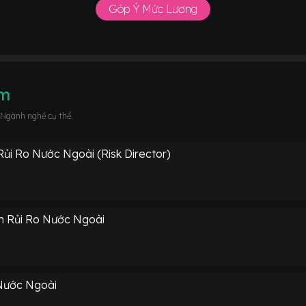
Góp Ý Mức Lương
âm
 Ngành nghề cụ thể.
ủi Ro Nước Ngoài (Risk Director)
h Rủi Ro Nước Ngoài
 Nước Ngoài