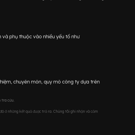
n
và phụ thuộc vào nhiều yếu tố như
ghiệm, chuyên môn, quy mô công ty dựa trên
 tra cứu.
u đó ở những kết quả được trả ra. Chúng tôi ghi nhận và cảm