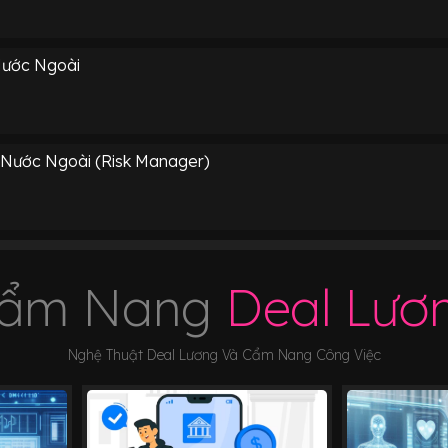
Nước Ngoài
 Nước Ngoài (Risk Manager)
ẩm Nang
Deal Lươ
Nghệ Thuật Deal Lương Và Cẩm Nang Công Việc