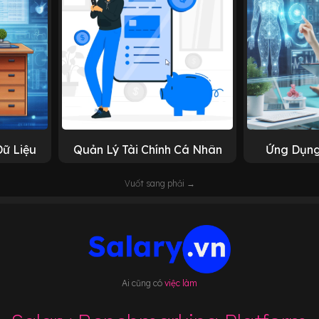
Dữ Liệu
Quản Lý Tài Chính Cá Nhân
Ứng Dụng
Vuốt sang phải →
Ai cũng có
việc làm