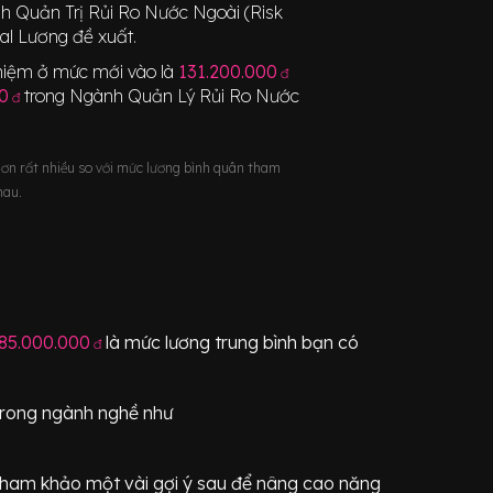
 Quản Trị Rủi Ro Nước Ngoài (Risk
al Lương đề xuất.
nghiệm ở mức mới vào là
131.200.000
đ
0
trong Ngành
Quản Lý Rủi Ro Nước
đ
hơn rất nhiều so với mức lương bình quân tham
hau.
85.000.000
là mức lương trung bình bạn có
đ
trong ngành nghề như
tham khảo một vài gợi ý sau để nâng cao năng