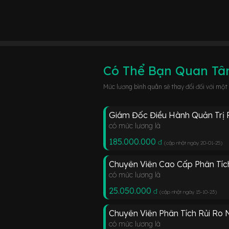
Có Thể Bạn Quan T
Mức lương bình quân sẽ thay đổi đối với một
Giám Đốc Điều Hành Quản Trị R
có mức lương là
185.000.000
đ
(cập nhật ngày 20-01-25
)
Chuyên Viên Cao Cấp Phân Tíc
có mức lương là
25.050.000
đ
(cập nhật ngày 15-10-23
)
Chuyên Viên Phân Tích Rủi Ro
có mức lương là