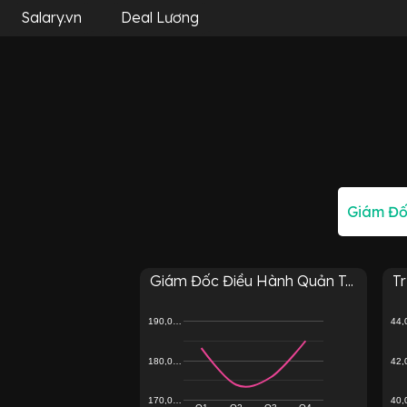
Salary.vn
Deal Lương
Giám Đốc Điều Hành Quản T...
Tr
190,0…
44
180,0…
42
170,0…
40
Q1
Q2
Q3
Q4