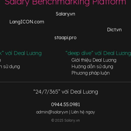
Salary Benchmarking Platform
Salary.vn
LangICON.com
Dict.vn
staapi.pro
k” với Deal Lương
“deep dive” với Deal Lương
n
Giới thiệu Deal Lương
n sử dụng
Hướng dẫn sử dụng
Phương pháp luận
“24/7/365” với Deal Lương
0944.55.0981
admin@salary.vn |
Liên hệ ngay
© 2025 Salary.vn