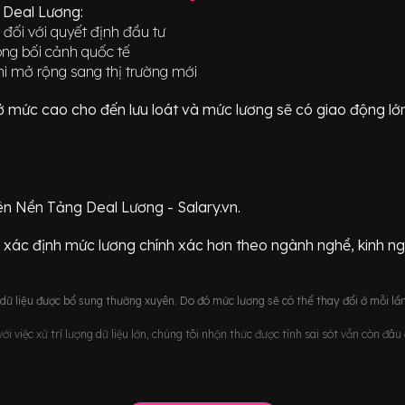
i Deal Lương:
 đối với quyết định đầu tư
rong bối cảnh quốc tế
khi mở rộng sang thị trường mới
ữ ở mức
cao cho đến lưu loát
và mức lương sẽ có giao động
lớ
ên Nền Tảng Deal Lương - Salary.vn.
 xác định mức lương chính xác hơn theo ngành nghề, kinh n
ữ liệu được bổ sung thường xuyên. Do đó mức lương sẽ có thể thay đổi ở mỗi lần
i việc xử trí lượng dữ liệu lớn, chúng tôi nhận thức được tính sai sót vẫn còn đâ