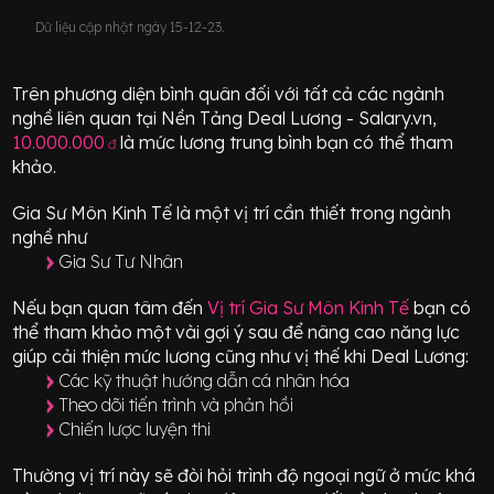
Dữ liệu cập nhật ngày 15-12-23.
Trên phương diện bình quân đối với tất cả các ngành
nghề liên quan tại Nền Tảng Deal Lương - Salary.vn,
10.000.000
là mức lương trung bình bạn có thể tham
đ
khảo.
Gia Sư Môn Kinh Tế
là một vị trí
cần thiết
trong ngành
nghề như
Gia Sư Tư Nhân
Nếu bạn quan tâm đến
Vị trí
Gia Sư Môn Kinh Tế
bạn có
thể tham khảo một vài gợi ý sau để nâng cao năng lực
giúp cải thiện mức lương cũng như vị thế khi Deal Lương:
Các kỹ thuật hướng dẫn cá nhân hóa
Theo dõi tiến trình và phản hồi
Chiến lược luyện thi
Thường vị trí này sẽ đòi hỏi trình độ ngoại ngữ ở mức
khá