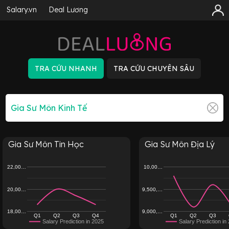
Salary.vn
Deal Lương
Gia Sư Môn Tin Học
Gia Sư Môn Địa Lý
22,00…
10,00…
20,00…
9,500,…
18,00…
9,000,…
Q1
Q2
Q3
Q4
Q1
Q2
Q3
Salary Prediction in 2025
Salary Prediction in