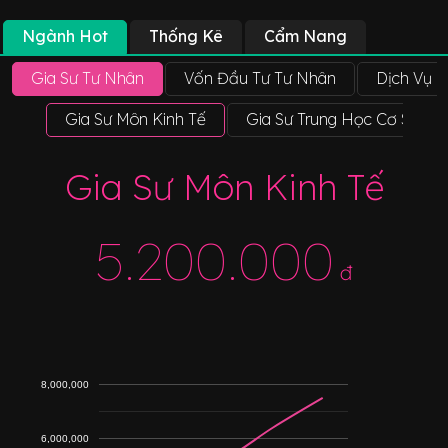
Ngành Hot
Thống Kê
Cẩm Nang
Gia Sư Tư Nhân
Vốn Đầu Tư Tư Nhân
Dịch Vụ N
Gia Sư Môn Kinh Tế
Gia Sư Trung Học Cơ Sở
Gia Sư Môn Kinh Tế
5.200.000
đ
8,000,000
6,000,000