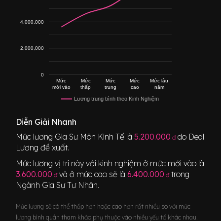
4,000,000
2,000,000
0
Mức
Mức
Mức
Mức
Mức lâu
mới vào
thấp
trung
cao
năm
Lương trung bình theo Kinh Nghiệm
Diễn Giải Nhanh
Mức lương
Gia Sư Môn Kinh Tế
là
5.200.000
do Deal
đ
Lương đề xuất.
Mức lương vị trí này với kinh nghiệm ở mức mới vào là
3.600.000
và ở mức cao sẽ là
6.400.000
trong
đ
đ
Ngành
Gia Sư Tư Nhân
.
Mức lương sẽ có thể thấp hơn hoặc cao hơn rất nhiều so với mức
lương bình quân tham khảo phụ thuộc vào nhiều yếu tố khác nhau.