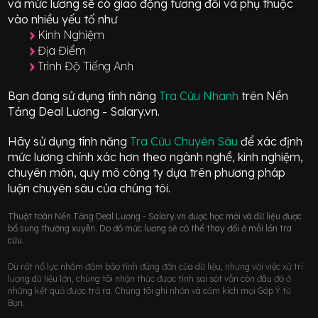
và mức lương sẽ có giao động
tương đối
và phụ thuộc
vào nhiều yếu tố như
Kinh Nghiệm
Địa Điểm
Trình Độ Tiếng Anh
Bạn đang sử dụng tính năng
Tra Cứu Nhanh
trên Nền
Tảng Deal Lương - Salary.vn.
Hãy sử dụng tính năng
Tra Cứu Chuyên Sâu
để xác định
mức lương chính xác hơn theo ngành nghề, kinh nghiệm,
chuyên môn, quy mô công ty dựa trên phương pháp
luận chuyên sâu của chúng tôi.
Thuật toán Nền Tảng Deal Lương - Salary.vn được học mới và dữ liệu được
bổ sung thường xuyên. Do đó mức lương sẽ có thể thay đổi ở mỗi lần tra
cứu.
Dù rất nổ lực nhằm đảm bảo tính đúng đắn của dữ liệu, nhưng với việc xử trí
lượng dữ liệu lớn, chúng tôi nhận thức được tính sai sót vẫn còn đâu đó ở
những kết quả được trả ra. Chúng tôi ghi nhận và cảm kích mọi Góp Ý từ
Bạn.