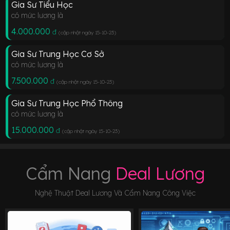
Gia Sư Tiểu Học
có mức lương là
4.000.000
đ
(cập nhật ngày 15-10-23
)
Gia Sư Trung Học Cơ Sở
có mức lương là
7.500.000
đ
(cập nhật ngày 15-10-23
)
Gia Sư Trung Học Phổ Thông
có mức lương là
15.000.000
đ
(cập nhật ngày 15-10-23
)
Cẩm Nang
Deal Lương
Nghệ Thuật Deal Lương Và Cẩm Nang Công Việc