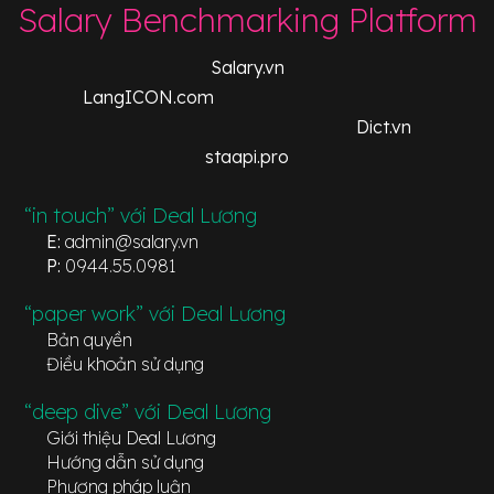
Salary Benchmarking Platform
Salary.vn
LangICON.com
Dict.vn
staapi.pro
“in touch” với Deal Lương
E:
admin@salary.vn
P:
0944.55.0981
“paper work” với Deal Lương
Bản quyền
Điều khoản sử dụng
“deep dive” với Deal Lương
Giới thiệu Deal Lương
Hướng dẫn sử dụng
Phương pháp luận