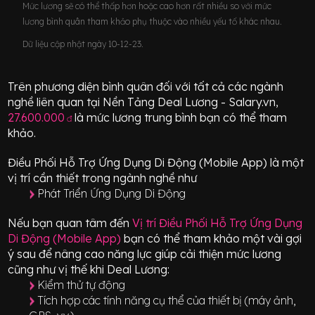
Mức lương sẽ có thể thấp hơn hoặc cao hơn rất nhiều so với mức
lương bình quân tham khảo phụ thuộc vào nhiều yếu tố khác nhau.
Dữ liệu cập nhật ngày 10-12-23.
Trên phương diện bình quân đối với tất cả các ngành
nghề liên quan tại Nền Tảng Deal Lương - Salary.vn,
27.600.000
là mức lương trung bình bạn có thể tham
đ
khảo.
Điều Phối Hỗ Trợ Ứng Dụng Di Động (Mobile App)
là một
vị trí
cần thiết
trong ngành nghề như
Phát Triển Ứng Dụng Di Động
Nếu bạn quan tâm đến
Vị trí
Điều Phối Hỗ Trợ Ứng Dụng
Di Động (Mobile App)
bạn có thể tham khảo một vài gợi
ý sau để nâng cao năng lực giúp cải thiện mức lương
cũng như vị thế khi Deal Lương:
Kiểm thử tự động
Tích hợp các tính năng cụ thể của thiết bị (máy ảnh,