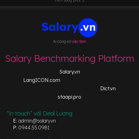
Vuốt sang phải →
Ai cũng có
việc làm
Salary Benchmarking Platform
Salary.vn
LangICON.com
Dict.vn
staapi.pro
“in touch” với Deal Lương
E:
admin@salary.vn
P:
0944.55.0981