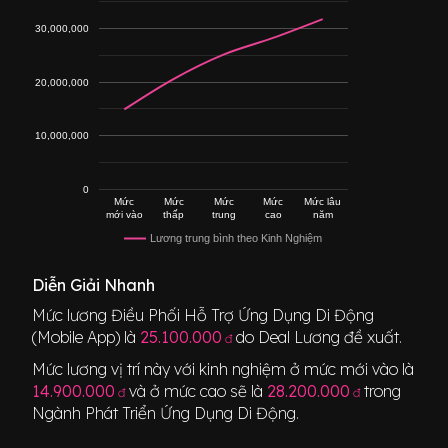
30,000,000
20,000,000
10,000,000
0
Mức
Mức
Mức
Mức
Mức lâu
mới vào
thấp
trung
cao
năm
Lương trung bình theo Kinh Nghiệm
Diễn Giải Nhanh
Mức lương
Điều Phối Hỗ Trợ Ứng Dụng Di Động
(Mobile App)
là
25.100.000
do Deal Lương đề xuất.
đ
Mức lương vị trí này với kinh nghiệm ở mức mới vào là
14.900.000
và ở mức cao sẽ là
28.200.000
trong
đ
đ
Ngành
Phát Triển Ứng Dụng Di Động
.