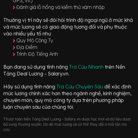
GPS, v.v.)
Đánh giá lỗ hổng và kiểm thử xâm nhập
Thường vị trí này sẽ đòi hỏi trình độ ngoại ngữ ở mức
khá
và mức lương sẽ có giao động
tương đối
và phụ thuộc
vào nhiều yếu tố như
Quy Mô Công Ty
Địa Điểm
Trình Độ Tiếng Anh
Bạn đang sử dụng tính năng
Tra Cứu Nhanh
trên Nền
Tảng Deal Lương - Salary.vn.
Hãy sử dụng tính năng
Tra Cứu Chuyên Sâu
để xác định
mức lương chính xác hơn theo ngành nghề, kinh nghiệm,
chuyên môn, quy mô công ty dựa trên phương pháp
luận chuyên sâu của chúng tôi.
Thuật toán Nền Tảng Deal Lương - Salary.vn được học mới và dữ liệu được
bổ sung thường xuyên. Do đó mức lương sẽ có thể thay đổi ở mỗi lần tra
cứu.