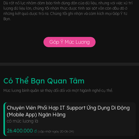
Dù rất nổ lực nhằm đảm bảo tính đúng đắn của dữ liệu, nhưng với việc xử trí
lượng dữ liệu lớn, chúng tôi nhận thức được tính sai sót vẫn còn đâu đó ở
những kết quả được trả ra. Chúng tôi ghi nhận và cảm kích mọi Góp Ý từ
Bạn.
Góp Ý Mức Lương
Có Thể Bạn Quan Tâm
Mức lương bình quân sẽ thay đổi đối với một Ngành nghề cụ thể.
Chuyên Viên Phối Hợp IT Support Ứng Dụng Di Động
(Mobile App) Ngân Hàng
có mức lương là
26.400.000
đ
(cập nhật ngày 20-06-24
)