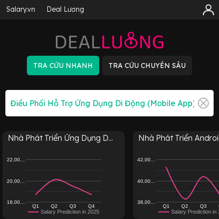
Salary.vn
Deal Lương
Nhà Phát Triển Ứng Dụng D...
Nhà Phát Triển Android
22,00…
42,00…
20,00…
40,00…
18,00…
38,00…
Q1
Q2
Q3
Q4
Q1
Q2
Q3
Salary Prediction in 2025
Salary Prediction in