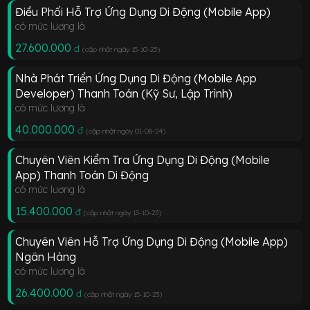
Điều Phối Hỗ Trợ Ứng Dụng Di Động (Mobile App)
có mức lương là
27.600.000
đ
(cập nhật ngày 15-10-23
)
Nhà Phát Triển Ứng Dụng Di Động (Mobile App
Developer) Thanh Toán (Kỹ Sư, Lập Trình)
có mức lương là
40.000.000
đ
(cập nhật ngày 01-08-24
)
Chuyên Viên Kiểm Tra Ứng Dụng Di Động (Mobile
App) Thanh Toán Di Động
có mức lương là
15.400.000
đ
(cập nhật ngày 15-10-23
)
Chuyên Viên Hỗ Trợ Ứng Dụng Di Động (Mobile App)
Ngân Hàng
có mức lương là
26.400.000
đ
(cập nhật ngày 15-10-23
)