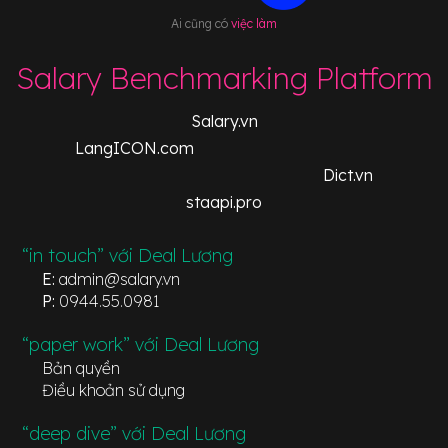
Ai cũng có
việc làm
Salary Benchmarking Platform
Salary.vn
LangICON.com
Dict.vn
staapi.pro
“in touch” với Deal Lương
E:
admin@salary.vn
P:
0944.55.0981
“paper work” với Deal Lương
Bản quyền
Điều khoản sử dụng
“deep dive” với Deal Lương