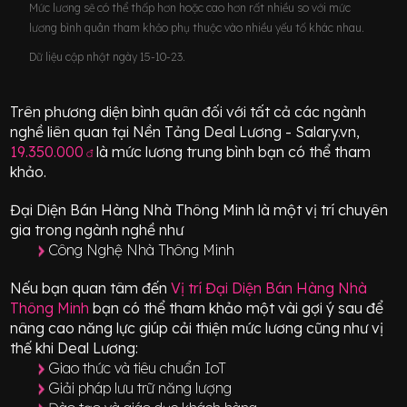
Mức lương sẽ có thể thấp hơn hoặc cao hơn rất nhiều so với mức
lương bình quân tham khảo phụ thuộc vào nhiều yếu tố khác nhau.
Dữ liệu cập nhật ngày 15-10-23.
Trên phương diện bình quân đối với tất cả các ngành
nghề liên quan tại Nền Tảng Deal Lương - Salary.vn,
19.350.000
là mức lương trung bình bạn có thể tham
đ
khảo.
Đại Diện Bán Hàng Nhà Thông Minh
là một vị trí
chuyên
gia
trong ngành nghề như
Công Nghệ Nhà Thông Minh
Nếu bạn quan tâm đến
Vị trí
Đại Diện Bán Hàng Nhà
Thông Minh
bạn có thể tham khảo một vài gợi ý sau để
nâng cao năng lực giúp cải thiện mức lương cũng như vị
thế khi Deal Lương:
Giao thức và tiêu chuẩn IoT
Giải pháp lưu trữ năng lượng