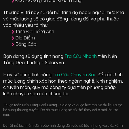
Đào tạo và giáo dục khách hàng
Thường vị trí này sẽ đòi hỏi trình độ ngoại ngữ ở mức
khá
và mức lương sẽ có giao động
tương đối
và phụ thuộc
vào nhiều yếu tố như
Trình Độ Tiếng Anh
Địa Điểm
Bằng Cấp
Bạn đang sử dụng tính năng
Tra Cứu Nhanh
trên Nền
Tảng Deal Lương - Salary.vn.
Hãy sử dụng tính năng
Tra Cứu Chuyên Sâu
để xác định
mức lương chính xác hơn theo ngành nghề, kinh nghiệm,
chuyên môn, quy mô công ty dựa trên phương pháp
luận chuyên sâu của chúng tôi.
Thuật toán Nền Tảng Deal Lương - Salary.vn được học mới và dữ liệu được
bổ sung thường xuyên. Do đó mức lương sẽ có thể thay đổi ở mỗi lần tra
cứu.
Dù rất nổ lực nhằm đảm bảo tính đúng đắn của dữ liệu, nhưng với việc xử trí