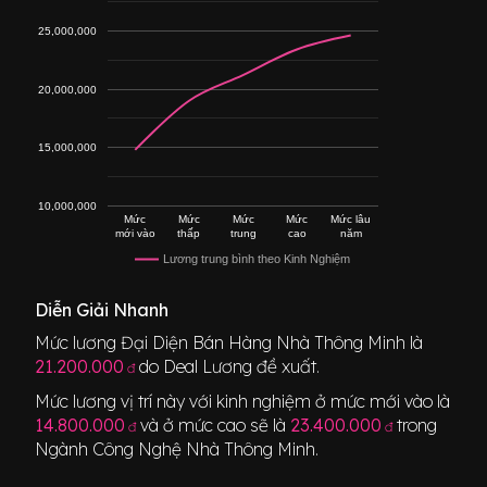
25,000,000
20,000,000
15,000,000
10,000,000
Mức
Mức
Mức
Mức
Mức lâu
mới vào
thấp
trung
cao
năm
Lương trung bình theo Kinh Nghiệm
Diễn Giải Nhanh
Mức lương
Đại Diện Bán Hàng Nhà Thông Minh
là
21.200.000
do Deal Lương đề xuất.
đ
Mức lương vị trí này với kinh nghiệm ở mức mới vào là
14.800.000
và ở mức cao sẽ là
23.400.000
trong
đ
đ
Ngành
Công Nghệ Nhà Thông Minh
.