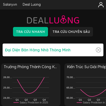
Salary.vn
Deal Lương
Trưởng Phòng Thành Công K...
Kiến Trúc Sư Giải Pháp 
26,00…
70,00…
25,00…
65,00…
24,00…
60,00…
Q1
Q2
Q3
Q4
Q1
Q2
Q3
Salary Prediction in 2025
Salary Prediction in