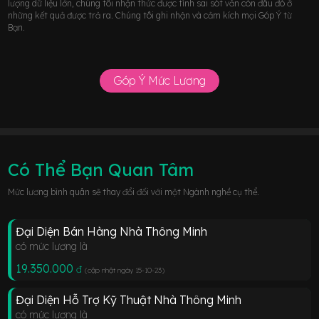
lượng dữ liệu lớn, chúng tôi nhận thức được tính sai sót vẫn còn đâu đó ở
những kết quả được trả ra. Chúng tôi ghi nhận và cảm kích mọi Góp Ý từ
Bạn.
Góp Ý Mức Lương
Có Thể Bạn Quan Tâm
Mức lương bình quân sẽ thay đổi đối với một Ngành nghề cụ thể.
Đại Diện Bán Hàng Nhà Thông Minh
có mức lương là
19.350.000
đ
(cập nhật ngày 15-10-23
)
Đại Diện Hỗ Trợ Kỹ Thuật Nhà Thông Minh
có mức lương là