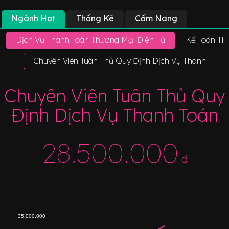
Ngành Hot
Thống Kê
Cẩm Nang
Dịch Vụ Thanh Toán Thương Mại Điện Tử
Kế Toán Th
Chuyên Viên Tuân Thủ Quy Định Dịch Vụ Thanh Toán
Chuyên Viên Tuân Thủ Quy
Định Dịch Vụ Thanh Toán
28.500.000
đ
35,000,000