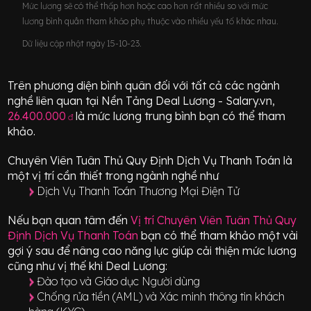
Mức lương sẽ có thể thấp hơn hoặc cao hơn rất nhiều so với mức
lương bình quân tham khảo phụ thuộc vào nhiều yếu tố khác nhau.
Dữ liệu cập nhật ngày 15-10-23.
Trên phương diện bình quân đối với tất cả các ngành
nghề liên quan tại Nền Tảng Deal Lương - Salary.vn,
26.400.000
là mức lương trung bình bạn có thể tham
đ
khảo.
Chuyên Viên Tuân Thủ Quy Định Dịch Vụ Thanh Toán
là
một vị trí
cần thiết
trong ngành nghề như
Dịch Vụ Thanh Toán Thương Mại Điện Tử
Nếu bạn quan tâm đến
Vị trí
Chuyên Viên Tuân Thủ Quy
Định Dịch Vụ Thanh Toán
bạn có thể tham khảo một vài
gợi ý sau để nâng cao năng lực giúp cải thiện mức lương
cũng như vị thế khi Deal Lương:
Đào tạo và Giáo dục Người dùng
Chống rửa tiền (AML) và Xác minh thông tin khách