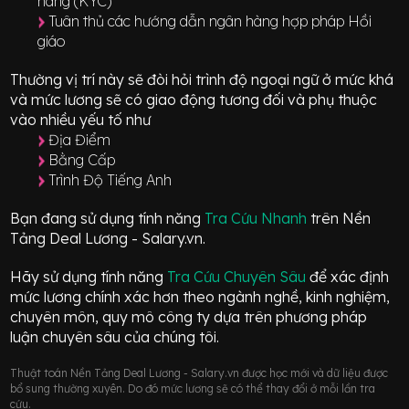
hàng (KYC)
Tuân thủ các hướng dẫn ngân hàng hợp pháp Hồi
giáo
Thường vị trí này sẽ đòi hỏi trình độ ngoại ngữ ở mức
khá
và mức lương sẽ có giao động
tương đối
và phụ thuộc
vào nhiều yếu tố như
Địa Điểm
Bằng Cấp
Trình Độ Tiếng Anh
Bạn đang sử dụng tính năng
Tra Cứu Nhanh
trên Nền
Tảng Deal Lương - Salary.vn.
Hãy sử dụng tính năng
Tra Cứu Chuyên Sâu
để xác định
mức lương chính xác hơn theo ngành nghề, kinh nghiệm,
chuyên môn, quy mô công ty dựa trên phương pháp
luận chuyên sâu của chúng tôi.
Thuật toán Nền Tảng Deal Lương - Salary.vn được học mới và dữ liệu được
bổ sung thường xuyên. Do đó mức lương sẽ có thể thay đổi ở mỗi lần tra
cứu.