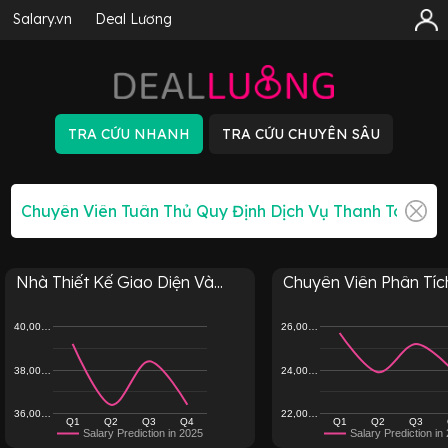
Salary.vn
Deal Lương
Nhà Thiết Kế Giao Diện Và...
Chuyên Viên Phân Tích
40,00…
26,00…
38,00…
24,00…
36,00…
22,00…
Q1
Q2
Q3
Q4
Q1
Q2
Q3
Salary Prediction in 2025
Salary Prediction in