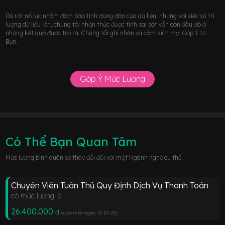
Dù rất nổ lực nhằm đảm bảo tính đúng đắn của dữ liệu, nhưng với việc xử trí
lượng dữ liệu lớn, chúng tôi nhận thức được tính sai sót vẫn còn đâu đó ở
những kết quả được trả ra. Chúng tôi ghi nhận và cảm kích mọi Góp Ý từ
Bạn.
Góp Ý Mức Lương
Có Thể Bạn Quan Tâm
Mức lương bình quân sẽ thay đổi đối với một Ngành nghề cụ thể.
Chuyên Viên Tuân Thủ Quy Định Dịch Vụ Thanh Toán
có mức lương là
26.400.000
đ
(cập nhật ngày 15-10-23
)