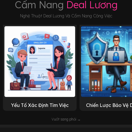
Cẩm Nang
Deal Lương
Nghệ Thuật Deal Lương Và Cẩm Nang Công Việc
Yếu Tố Xác Định Tìm Việc
Chiến Lược Bảo Vệ 
Vuốt sang phải →