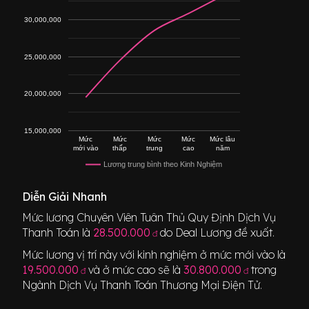
30,000,000
25,000,000
20,000,000
15,000,000
Mức
Mức
Mức
Mức
Mức lâu
mới vào
thấp
trung
cao
năm
Lương trung bình theo Kinh Nghiệm
Diễn Giải Nhanh
Mức lương
Chuyên Viên Tuân Thủ Quy Định Dịch Vụ
Thanh Toán
là
28.500.000
do Deal Lương đề xuất.
đ
Mức lương vị trí này với kinh nghiệm ở mức mới vào là
19.500.000
và ở mức cao sẽ là
30.800.000
trong
đ
đ
Ngành
Dịch Vụ Thanh Toán Thương Mại Điện Tử
.