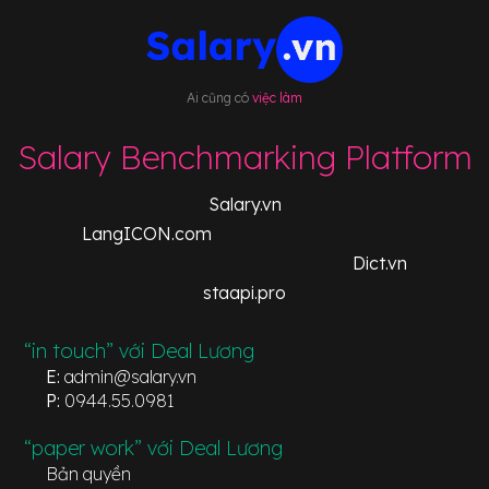
Ai cũng có
việc làm
Salary Benchmarking Platform
Salary.vn
LangICON.com
Dict.vn
staapi.pro
“in touch” với Deal Lương
E:
admin@salary.vn
P:
0944.55.0981
“paper work” với Deal Lương
Bản quyền