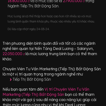
16.800.000
và ở mức cao sẽ là
27.900.000
trong
đ
đ
Ngành
Tiếp Thị Bất Động Sản
.
Mức lương sẽ có thể thấp hơn hoặc cao hơn rất nhiều so với mức
lương bình quân tham khảo phụ thuộc vào nhiều yếu tố khác nhau.
Dữ liệu cập nhật ngày 24-03-24.
Trên phương diện bình quân đối với tất cả các ngành
nghề liên quan tại Nền Tảng Deal Lương - Salary.vn,
22.050.000
là mức lương trung bình bạn có thể tham
đ
khảo.
Chuyên Viên Tư Vấn Marketing (Tiếp Thị) Bất Động Sản
là một vị trí
quan trọng
trong ngành nghề như
Tiếp Thị Bất Động Sản
Nếu bạn quan tâm đến
Vị trí
Chuyên Viên Tư Vấn
Marketing (Tiếp Thị) Bất Động Sản
bạn có thể tham
khảo một vài gợi ý sau để nâng cao năng lực giúp cải
thiện mức lương cũng như vị thế khi Deal Lương: