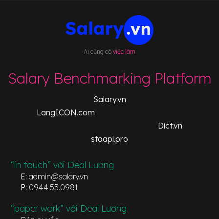
Ai cũng có
việc làm
Salary Benchmarking Platform
Salary.vn
LangICON.com
Dict.vn
staapi.pro
“in touch” với Deal Lương
E:
admin@salary.vn
P:
0944.55.0981
“paper work” với Deal Lương