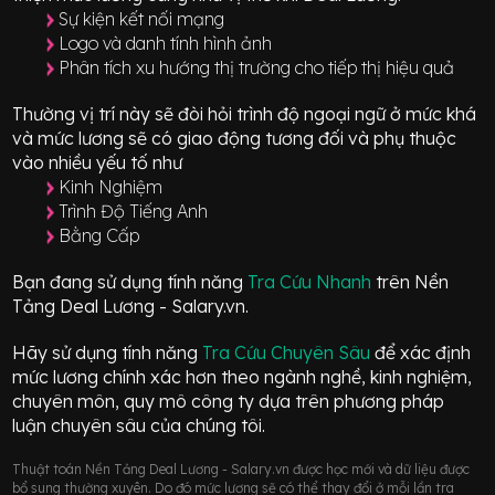
Sự kiện kết nối mạng
Logo và danh tính hình ảnh
Phân tích xu hướng thị trường cho tiếp thị hiệu quả
Thường vị trí này sẽ đòi hỏi trình độ ngoại ngữ ở mức
khá
và mức lương sẽ có giao động
tương đối
và phụ thuộc
vào nhiều yếu tố như
Kinh Nghiệm
Trình Độ Tiếng Anh
Bằng Cấp
Bạn đang sử dụng tính năng
Tra Cứu Nhanh
trên Nền
Tảng Deal Lương - Salary.vn.
Hãy sử dụng tính năng
Tra Cứu Chuyên Sâu
để xác định
mức lương chính xác hơn theo ngành nghề, kinh nghiệm,
chuyên môn, quy mô công ty dựa trên phương pháp
luận chuyên sâu của chúng tôi.
Thuật toán Nền Tảng Deal Lương - Salary.vn được học mới và dữ liệu được
bổ sung thường xuyên. Do đó mức lương sẽ có thể thay đổi ở mỗi lần tra