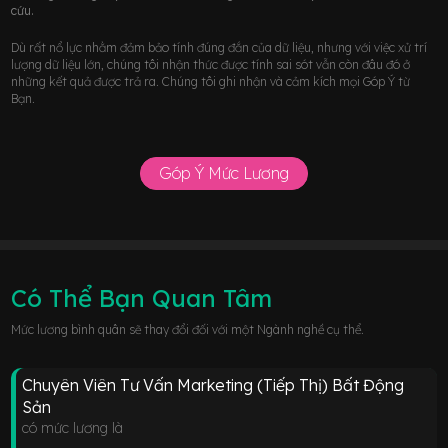
cứu.
Dù rất nổ lực nhằm đảm bảo tính đúng đắn của dữ liệu, nhưng với việc xử trí
lượng dữ liệu lớn, chúng tôi nhận thức được tính sai sót vẫn còn đâu đó ở
những kết quả được trả ra. Chúng tôi ghi nhận và cảm kích mọi Góp Ý từ
Bạn.
Góp Ý Mức Lương
Có Thể Bạn Quan Tâm
Mức lương bình quân sẽ thay đổi đối với một Ngành nghề cụ thể.
Chuyên Viên Tư Vấn Marketing (Tiếp Thị) Bất Động
Sản
có mức lương là