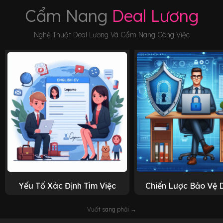
Cẩm Nang
Deal Lương
Nghệ Thuật Deal Lương Và Cẩm Nang Công Việc
Yếu Tố Xác Định Tìm Việc
Chiến Lược Bảo Vệ 
Vuốt sang phải →