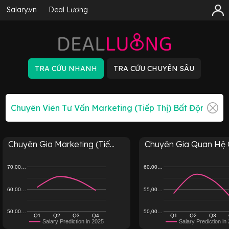
Salary.vn
Deal Lương
Chuyên Gia Marketing (Tiế...
Chuyên Gia Quan Hệ C
70,00…
60,00…
60,00…
55,00…
50,00…
50,00…
Q1
Q2
Q3
Q4
Q1
Q2
Q3
Salary Prediction in 2025
Salary Prediction in