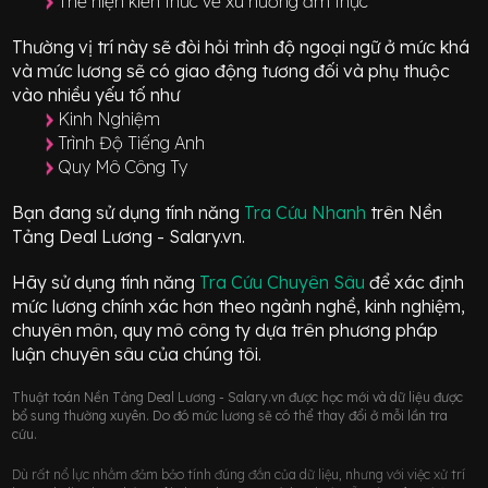
Thể hiện kiến thức về xu hướng ẩm thực
Thường vị trí này sẽ đòi hỏi trình độ ngoại ngữ ở mức
khá
và mức lương sẽ có giao động
tương đối
và phụ thuộc
vào nhiều yếu tố như
Kinh Nghiệm
Trình Độ Tiếng Anh
Quy Mô Công Ty
Bạn đang sử dụng tính năng
Tra Cứu Nhanh
trên Nền
Tảng Deal Lương - Salary.vn.
Hãy sử dụng tính năng
Tra Cứu Chuyên Sâu
để xác định
mức lương chính xác hơn theo ngành nghề, kinh nghiệm,
chuyên môn, quy mô công ty dựa trên phương pháp
luận chuyên sâu của chúng tôi.
Thuật toán Nền Tảng Deal Lương - Salary.vn được học mới và dữ liệu được
bổ sung thường xuyên. Do đó mức lương sẽ có thể thay đổi ở mỗi lần tra
cứu.
Dù rất nổ lực nhằm đảm bảo tính đúng đắn của dữ liệu, nhưng với việc xử trí