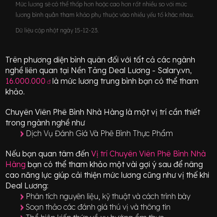
Mức lương sẽ có thể thấp hơn hoặc cao hơn rất nhiều so với mức
lương bình quân tham khảo phụ thuộc vào nhiều yếu tố khác nhau.
Dữ liệu cập nhật ngày 15-12-23.
Trên phương diện bình quân đối với tất cả các ngành
nghề liên quan tại Nền Tảng Deal Lương - Salary.vn,
16.000.000
là mức lương trung bình bạn có thể tham
đ
khảo.
Chuyên Viên Phê Bình Nhà Hàng
là một vị trí
cần thiết
trong ngành nghề như
Dịch Vụ Đánh Giá Và Phê Bình Thực Phẩm
Nếu bạn quan tâm đến
Vị trí
Chuyên Viên Phê Bình Nhà
Hàng
bạn có thể tham khảo một vài gợi ý sau để nâng
cao năng lực giúp cải thiện mức lương cũng như vị thế khi
Deal Lương:
Phân tích nguyên liệu, kỹ thuật và cách trình bày
Soạn thảo các đánh giá thú vị và thông tin