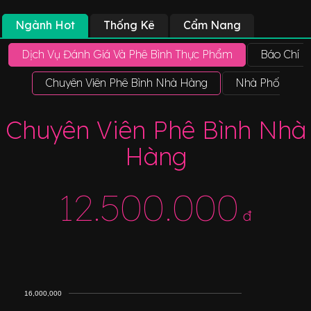
Ngành Hot
Thống Kê
Cẩm Nang
Dịch Vụ Đánh Giá Và Phê Bình Thực Phẩm
Báo Chí P
Chuyên Viên Phê Bình Nhà Hàng
Nhà Phối Hợp 
Chuyên Viên Phê Bình Nhà
Hàng
12.500.000
đ
16,000,000