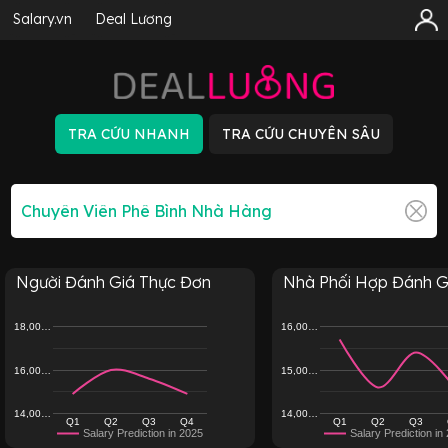
Salary.vn
Deal Lương
Người Đánh Giá Thực Đơn
Nhà Phối Hợp Đánh Gi
18,00…
16,00…
16,00…
15,00…
14,00…
14,00…
Q1
Q2
Q3
Q4
Q1
Q2
Q3
Salary Prediction in 2025
Salary Prediction in