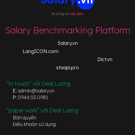
Ai cũng có
việc làm
Salary Benchmarking Platform
Salary.vn
LangICON.com
Dict.vn
staapi.pro
“in touch” với Deal Lương
E:
admin@salary.vn
P:
0944.55.0981
“paper work” với Deal Lương
Bản quyền
Điều khoản sử dụng