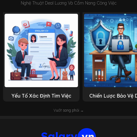
Nghệ Thuật Deal Lương Và Cẩm Nang Công Việc
Yếu Tố Xác Định Tìm Việc
Chiến Lược Bảo Vệ 
Vuốt sang phải →