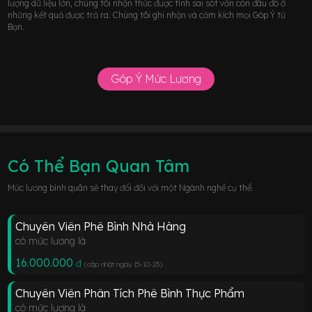
lượng dữ liệu lớn, chúng tôi nhận thức được tính sai sót vẫn còn đâu đó ở
những kết quả được trả ra. Chúng tôi ghi nhận và cảm kích mọi Góp Ý từ
Bạn.
Góp Ý Mức Lương
Có Thể Bạn Quan Tâm
Mức lương bình quân sẽ thay đổi đối với một Ngành nghề cụ thể.
Chuyên Viên Phê Bình Nhà Hàng
có mức lương là
16.000.000
đ
(cập nhật ngày 15-10-23
)
Chuyên Viên Phân Tích Phê Bình Thực Phẩm
có mức lương là