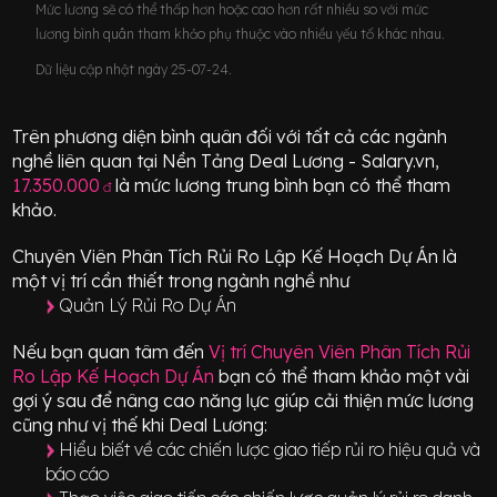
Mức lương sẽ có thể thấp hơn hoặc cao hơn rất nhiều so với mức
lương bình quân tham khảo phụ thuộc vào nhiều yếu tố khác nhau.
Dữ liệu cập nhật ngày 25-07-24.
Trên phương diện bình quân đối với tất cả các ngành
nghề liên quan tại Nền Tảng Deal Lương - Salary.vn,
17.350.000
là mức lương trung bình bạn có thể tham
đ
khảo.
Chuyên Viên Phân Tích Rủi Ro Lập Kế Hoạch Dự Án
là
một vị trí
cần thiết
trong ngành nghề như
Quản Lý Rủi Ro Dự Án
Nếu bạn quan tâm đến
Vị trí
Chuyên Viên Phân Tích Rủi
Ro Lập Kế Hoạch Dự Án
bạn có thể tham khảo một vài
gợi ý sau để nâng cao năng lực giúp cải thiện mức lương
cũng như vị thế khi Deal Lương:
Hiểu biết về các chiến lược giao tiếp rủi ro hiệu quả và
báo cáo