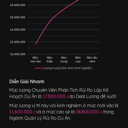
18,000,000
16,000,000
14,000,000
12,000,000
10,000,000
Mức
Mức
Mức
Mức
Mức lâu
mới vào
thấp
trung
cao
năm
Lương trung bình theo Kinh Nghiệm
Diễn Giải Nhanh
Mức lương
Chuyên Viên Phân Tích Rủi Ro Lập Kế
Hoạch Dự Án
là
17.300.000
do Deal Lương đề xuất.
đ
Mức lương vị trí này với kinh nghiệm ở mức mới vào là
11.600.000
và ở mức cao sẽ là
18.800.000
trong
đ
đ
Ngành
Quản Lý Rủi Ro Dự Án
.