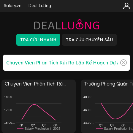
Salary.vn
Deal Lương
Chuyên Viên Phân Tích Rủi...
Trưởng Phòng Quản Trị 
18,00…
48,00…
17,00…
46,00…
16,00…
44,00…
Q1
Q2
Q3
Q4
Q1
Q2
Q3
Salary Prediction in 2025
Salary Prediction in