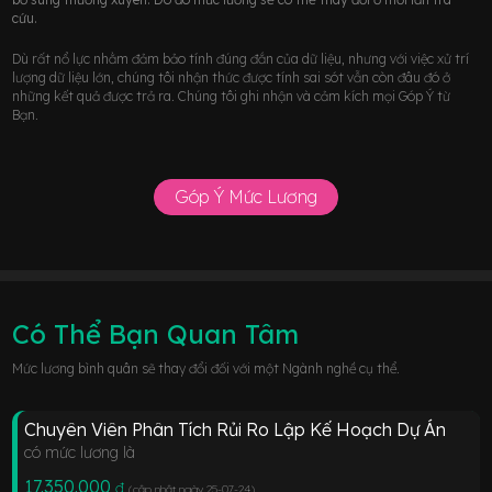
cứu.
Dù rất nổ lực nhằm đảm bảo tính đúng đắn của dữ liệu, nhưng với việc xử trí
lượng dữ liệu lớn, chúng tôi nhận thức được tính sai sót vẫn còn đâu đó ở
những kết quả được trả ra. Chúng tôi ghi nhận và cảm kích mọi Góp Ý từ
Bạn.
Góp Ý Mức Lương
Có Thể Bạn Quan Tâm
Mức lương bình quân sẽ thay đổi đối với một Ngành nghề cụ thể.
Chuyên Viên Phân Tích Rủi Ro Lập Kế Hoạch Dự Án
có mức lương là
17.350.000
đ
(cập nhật ngày 25-07-24
)