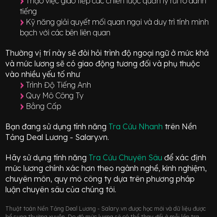
Thạo việc giao tiếp các chiến lược quản lý rủi ro danh
tiếng
Kỹ năng giải quyết mối quan ngại và duy trì tính minh
bạch với các bên liên quan
Thường vị trí này sẽ đòi hỏi trình độ ngoại ngữ ở mức
khá
và mức lương sẽ có giao động
tương đối
và phụ thuộc
vào nhiều yếu tố như
Trình Độ Tiếng Anh
Quy Mô Công Ty
Bằng Cấp
Bạn đang sử dụng tính năng
Tra Cứu Nhanh
trên Nền
Tảng Deal Lương - Salary.vn.
Hãy sử dụng tính năng
Tra Cứu Chuyên Sâu
để xác định
mức lương chính xác hơn theo ngành nghề, kinh nghiệm,
chuyên môn, quy mô công ty dựa trên phương pháp
luận chuyên sâu của chúng tôi.
Thuật toán Nền Tảng Deal Lương - Salary.vn được học mới và dữ liệu được
bổ sung thường xuyên. Do đó mức lương sẽ có thể thay đổi ở mỗi lần tra