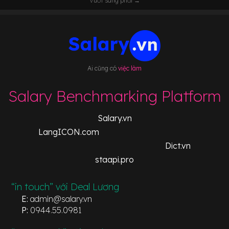
Vuốt sang phải →
Ai cũng có
việc làm
Salary Benchmarking Platform
Salary.vn
LangICON.com
Dict.vn
staapi.pro
“in touch” với Deal Lương
E:
admin@salary.vn
P:
0944.55.0981