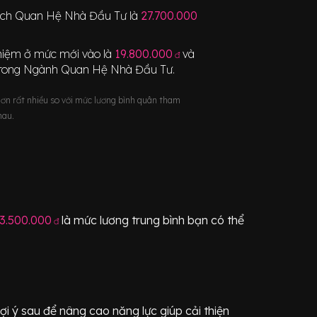
Tích Quan Hệ Nhà Đầu Tư
là
27.700.000
nghiệm ở mức mới vào là
19.800.000
và
đ
trong Ngành
Quan Hệ Nhà Đầu Tư
.
hơn rất nhiều so với mức lương bình quân tham
hau.
3.500.000
là mức lương trung bình bạn có thể
đ
i ý sau để nâng cao năng lực giúp cải thiện