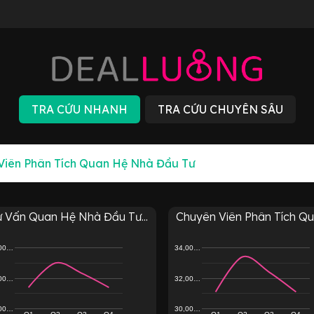
ư Vấn Quan Hệ Nhà Đầu Tư...
Chuyên Viên Phân Tích Qua
,00…
34,00…
,00…
32,00…
,00…
30,00…
Q1
Q2
Q3
Q4
Q1
Q2
Q3
Q4