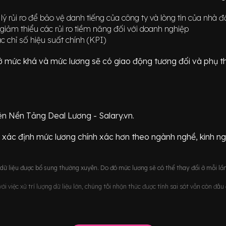
 lý rủi ro để bảo vệ danh tiếng của công ty và lòng tin của nhà đ
giảm thiểu các rủi ro tiềm năng đối với doanh nghiệp
 chỉ số hiệu suất chính (KPI)
ữ ở mức
khá
và mức lương sẽ có giao động
tương đối
và phụ t
ên Nền Tảng Deal Lương - Salary.vn.
 xác định mức lương chính xác hơn theo ngành nghề, kinh n
ữ liệu được bổ sung thường xuyên. Do đó mức lương sẽ có thể thay đổi ở mỗi lần
i việc xử trí lượng dữ liệu lớn, chúng tôi nhận thức được tính sai sót vẫn còn đâ