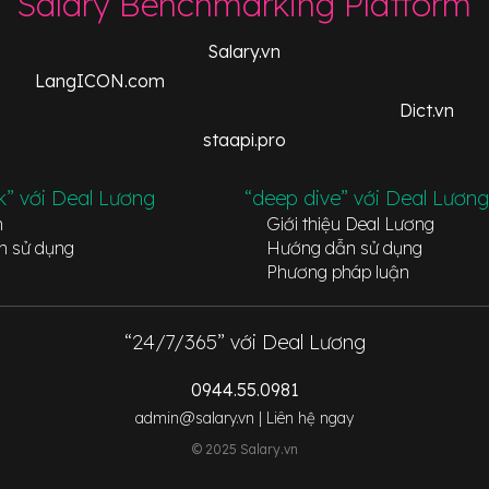
Salary Benchmarking Platform
Salary.vn
LangICON.com
Dict.vn
staapi.pro
k” với Deal Lương
“deep dive” với Deal Lương
n
Giới thiệu Deal Lương
n sử dụng
Hướng dẫn sử dụng
Phương pháp luận
“24/7/365” với Deal Lương
0944.55.0981
admin@salary.vn |
Liên hệ ngay
© 2025 Salary.vn