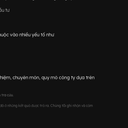
ầu tư
huộc vào nhiều yếu tố như
ghiệm, chuyên môn, quy mô công ty dựa trên
 tra cứu.
u đó ở những kết quả được trả ra. Chúng tôi ghi nhận và cảm