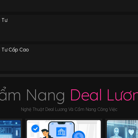
 Tư
 Tư Cấp Cao
ẩm Nang
Deal Lươ
Nghệ Thuật Deal Lương Và Cẩm Nang Công Việc