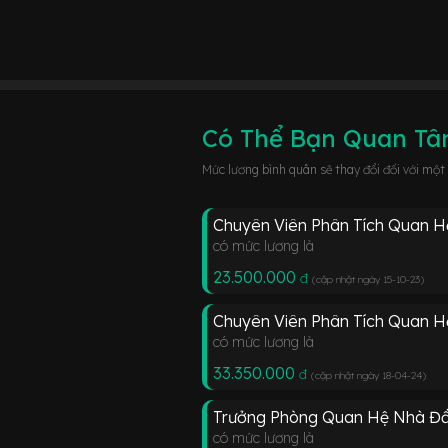
Có Thể Bạn Quan T
Mức lương bình quân sẽ thay đổi đối với một
Chuyên Viên Phân Tích Quan H
có mức lương là
23.500.000
đ
(cập nhật ngày 15-10-23
)
Chuyên Viên Phân Tích Quan 
có mức lương là
33.350.000
đ
(cập nhật ngày 18-04-24
)
Trưởng Phòng Quan Hệ Nhà Đầ
có mức lương là