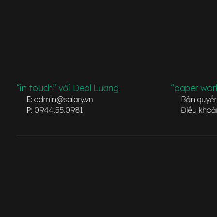
“in touch” với Deal Lương
“paper wor
E:
admin@salary.vn
Bản quyề
P:
0944.55.0981
Điều khoả