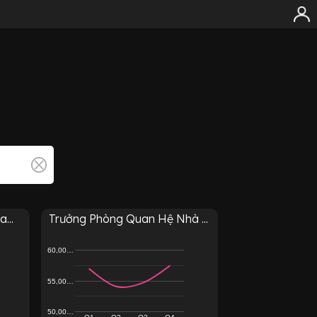
...
Trưởng Phòng Quan Hệ Nhà ...
60,00…
55,00…
50,00…
Q1
Q2
Q3
Q4