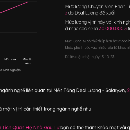
Mức lương
Chuyên Viên Phân 
do Deal Lương đề xuất.
đ
Mức lương vị trí này với kinh 
ở mức cao sẽ là
30.000.000
đ
Mức lương sẽ có thể thấp hơn hoặc cao 
khảo phụ thuộc vào nhiều yếu tố khác n
Dữ liệu cập nhật ngày 15-10-23.
Mức cao
Mức lâu
năm
eo Kinh Nghiệm
 ngành nghề liên quan tại Nền Tảng Deal Lương - Salary.vn,
2
à một vị trí
cần thiết
trong ngành nghề như
n Tích Quan Hệ Nhà Đầu Tư
bạn có thể tham khảo một vài gợ