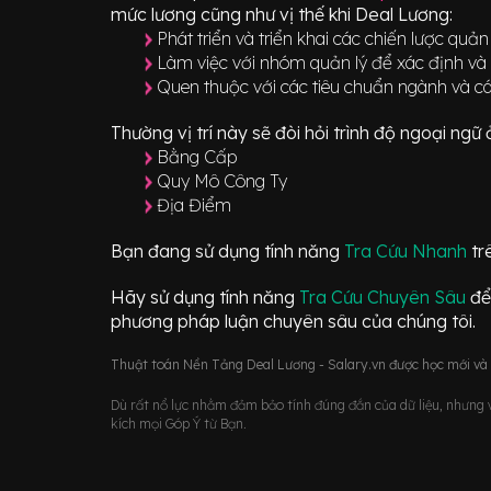
mức lương cũng như vị thế khi Deal Lương:
Phát triển và triển khai các chiến lược quản
Làm việc với nhóm quản lý để xác định và 
Quen thuộc với các tiêu chuẩn ngành và các
Thường vị trí này sẽ đòi hỏi trình độ ngoại ng
Bằng Cấp
Quy Mô Công Ty
Địa Điểm
Bạn đang sử dụng tính năng
Tra Cứu Nhanh
tr
Hãy sử dụng tính năng
Tra Cứu Chuyên Sâu
để
phương pháp luận chuyên sâu của chúng tôi.
Thuật toán Nền Tảng Deal Lương - Salary.vn được học mới và d
Dù rất nổ lực nhằm đảm bảo tính đúng đắn của dữ liệu, nhưng vớ
kích mọi Góp Ý từ Bạn.