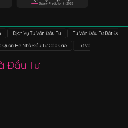
Salary Prediction in 2025
n
Dịch Vụ Tư Vấn Đầu Tư
Tư Vấn Đầu Tư Bất Động 
 Quan Hệ Nhà Đầu Tư Cấp Cao
Tư Vấn Quan Hệ Nhà Đ
à Đầu Tư