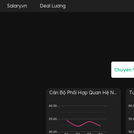
Salary.vn
Deal Lương
Cán Bộ Phối Hợp Quan Hệ N...
T
40,00…
60
35,00…
55
30,00…
50
Q1
Q2
Q3
Q4