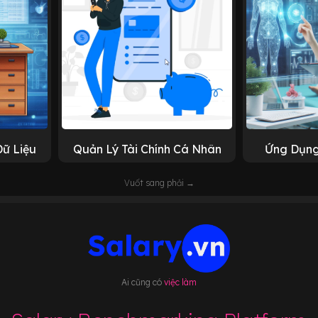
Dữ Liệu
Quản Lý Tài Chính Cá Nhân
Ứng Dụng
Vuốt sang phải →
Ai cũng có
việc làm