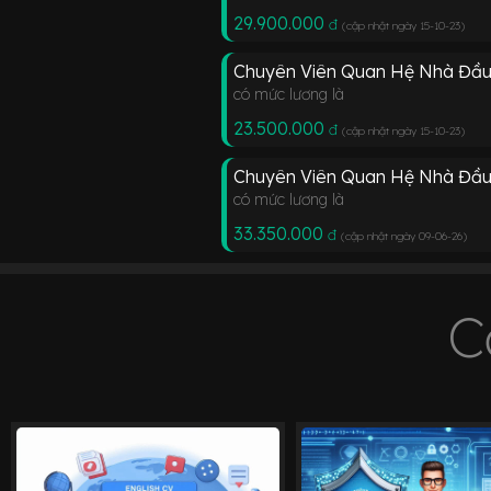
29.900.000
đ
(cập nhật ngày 15-10-23
)
Chuyên Viên Quan Hệ Nhà Đầu
có mức lương là
23.500.000
đ
(cập nhật ngày 15-10-23
)
Chuyên Viên Quan Hệ Nhà Đầu
có mức lương là
33.350.000
đ
(cập nhật ngày 09-06-26
)
C