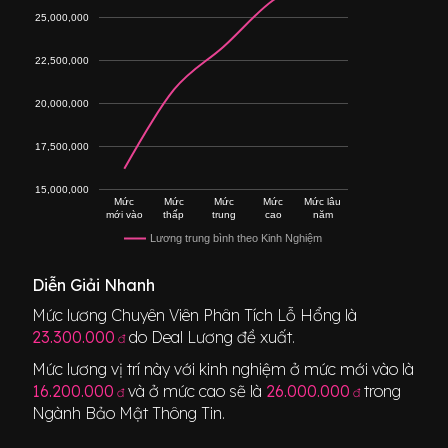
25,000,000
22,500,000
20,000,000
17,500,000
15,000,000
Mức
Mức
Mức
Mức
Mức lâu
mới vào
thấp
trung
cao
năm
Lương trung bình theo Kinh Nghiệm
Diễn Giải Nhanh
Mức lương
Chuyên Viên Phân Tích Lỗ Hổng
là
23.300.000
do Deal Lương đề xuất.
đ
Mức lương vị trí này với kinh nghiệm ở mức mới vào là
16.200.000
và ở mức cao sẽ là
26.000.000
trong
đ
đ
Ngành
Bảo Mật Thông Tin
.