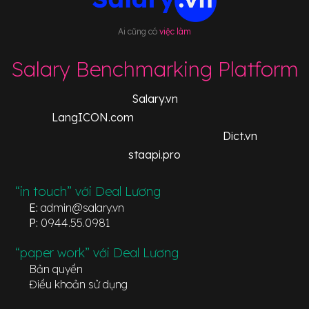
Ai cũng có
việc làm
Salary Benchmarking Platform
Salary.vn
LangICON.com
Dict.vn
staapi.pro
“in touch” với Deal Lương
E:
admin@salary.vn
P:
0944.55.0981
“paper work” với Deal Lương
Bản quyền
Điều khoản sử dụng