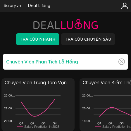
Salary.vn
Deal Lương
Chuyên Viên Trung Tâm Vận...
Chuyên Viên Kiểm Thử 
22,00…
22,00…
21,00…
20,00…
20,00…
18,00…
Q1
Q2
Q3
Q4
Q1
Q2
Q3
Salary Prediction in 2025
Salary Prediction in