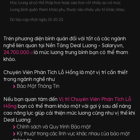
Mức lương sẽ có thể thấp hơn hoặc cao hơn rất nhiều so với mức
lương bình quân tham khảo phụ thuộc vào nhiều yếu tố khác nhau.
Dữ liệu cập nhật ngày 15-10-23.
Trên phương diện bình quân đối với tất cả các ngành
nghề liên quan tại Nền Tảng Deal Lương - Salary.vn,
24.700.000
là mức lương trung bình bạn có thể tham
đ
khảo.
Chuyên Viên Phân Tích Lỗ Hổng
là một vị trí
cần thiết
trong ngành nghề như
Bảo Mật Thông Tin
Nếu bạn quan tâm đến
Vị trí
Chuyên Viên Phân Tích Lỗ
Hổng
bạn có thể tham khảo một vài gợi ý sau để nâng
cao năng lực giúp cải thiện mức lương cũng như vị thế khi
Deal Lương:
Chính sách và Quy trình Bảo mật
Kỹ thuật trong các lĩnh vực khác nhau của bảo mật