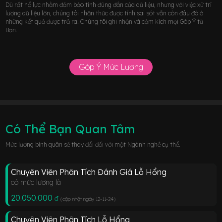
Dù rất nổ lực nhằm đảm bảo tính đúng đắn của dữ liệu, nhưng với việc xử trí
lượng dữ liệu lớn, chúng tôi nhận thức được tính sai sót vẫn còn đâu đó ở
những kết quả được trả ra. Chúng tôi ghi nhận và cảm kích mọi Góp Ý từ
Bạn.
Góp Ý Mức Lương
Có Thể Bạn Quan Tâm
Mức lương bình quân sẽ thay đổi đối với một Ngành nghề cụ thể.
Chuyên Viên Phân Tích Đánh Giá Lỗ Hổng
có mức lương là
20.050.000
đ
(cập nhật ngày 12-11-24
)
Chuyên Viên Phân Tích Lỗ Hổng