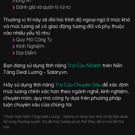
thông tin
Đánh giá và quản lý rủi ro
Thường vị trí này sẽ đòi hỏi trình độ ngoại ngữ ở mức
khá
và mức lương sẽ có giao động
tương đối
và phụ thuộc
vào nhiều yếu tố như
Quy Mô Công Ty
Kinh Nghiệm
Địa Điểm
Bạn đang sử dụng tính năng
Tra Cứu Nhanh
trên Nền
Tảng Deal Lương - Salary.vn.
Hãy sử dụng tính năng
Tra Cứu Chuyên Sâu
để xác định
mức lương chính xác hơn theo ngành nghề, kinh nghiệm,
chuyên môn, quy mô công ty dựa trên phương pháp
luận chuyên sâu của chúng tôi.
Thuật toán Nền Tảng Deal Lương - Salary.vn được học mới và dữ liệu được
bổ sung thường xuyên. Do đó mức lương sẽ có thể thay đổi ở mỗi lần tra
cứu.