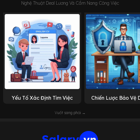
Nghệ Thuật Deal Lương Và Cẩm Nang Công Việc
Yếu Tố Xác Định Tìm Việc
Chiến Lược Bảo Vệ 
Vuốt sang phải →