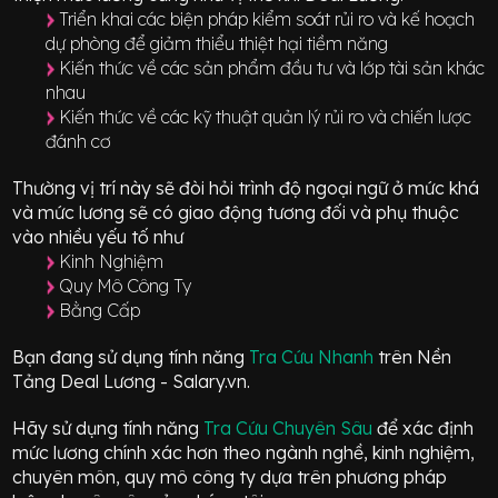
Triển khai các biện pháp kiểm soát rủi ro và kế hoạch
dự phòng để giảm thiểu thiệt hại tiềm năng
Kiến thức về các sản phẩm đầu tư và lớp tài sản khác
nhau
Kiến thức về các kỹ thuật quản lý rủi ro và chiến lược
đánh cơ
Thường vị trí này sẽ đòi hỏi trình độ ngoại ngữ ở mức
khá
và mức lương sẽ có giao động
tương đối
và phụ thuộc
vào nhiều yếu tố như
Kinh Nghiệm
Quy Mô Công Ty
Bằng Cấp
Bạn đang sử dụng tính năng
Tra Cứu Nhanh
trên Nền
Tảng Deal Lương - Salary.vn.
Hãy sử dụng tính năng
Tra Cứu Chuyên Sâu
để xác định
mức lương chính xác hơn theo ngành nghề, kinh nghiệm,
chuyên môn, quy mô công ty dựa trên phương pháp