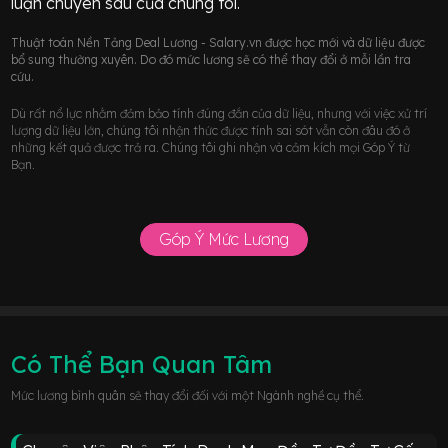
luận chuyên sâu của chúng tôi.
Thuật toán Nền Tảng Deal Lương - Salary.vn được học mới và dữ liệu được
bổ sung thường xuyên. Do đó mức lương sẽ có thể thay đổi ở mỗi lần tra
cứu.
Dù rất nổ lực nhằm đảm bảo tính đúng đắn của dữ liệu, nhưng với việc xử trí
lượng dữ liệu lớn, chúng tôi nhận thức được tính sai sót vẫn còn đâu đó ở
những kết quả được trả ra. Chúng tôi ghi nhận và cảm kích mọi Góp Ý từ
Bạn.
Góp Ý Mức Lương
Có Thể Bạn Quan Tâm
Mức lương bình quân sẽ thay đổi đối với một Ngành nghề cụ thể.