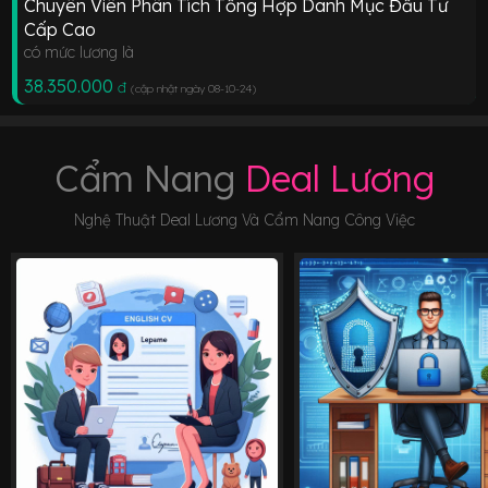
Chuyên Viên Phân Tích Tổng Hợp Danh Mục Đầu Tư
Cấp Cao
có mức lương là
38.350.000
đ
(cập nhật ngày 08-10-24
)
Cẩm Nang
Deal Lương
Nghệ Thuật Deal Lương Và Cẩm Nang Công Việc