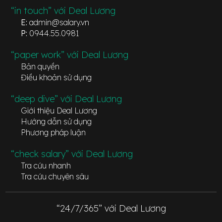
“in touch” với Deal Lương
E:
admin@salary.vn
P:
0944.55.0981
“paper work” với Deal Lương
Bản quyền
Điều khoản sử dụng
“deep dive” với Deal Lương
Giới thiệu Deal Lương
Hướng dẫn sử dụng
Phương pháp luận
“check salary” với Deal Lương
Tra cứu nhanh
Tra cứu chuyên sâu
“24/7/365” với Deal Lương