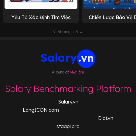
Yếu Tố Xác Định Tìm Việc
Chiến Lược Bảo Vệ 
Vuốt sang phải →
Ai cũng có
việc làm
Salary Benchmarking Platform
Salary.vn
LangICON.com
Dict.vn
staapi.pro