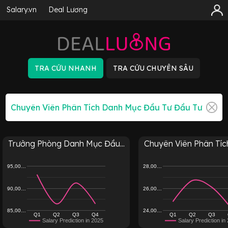
Salary.vn
Deal Lương
Trưởng Phòng Danh Mục Đầu...
Chuyên Viên Phân Tích
95,00…
28,00…
90,00…
26,00…
85,00…
24,00…
Q1
Q2
Q3
Q4
Q1
Q2
Q3
Salary Prediction in 2025
Salary Prediction in