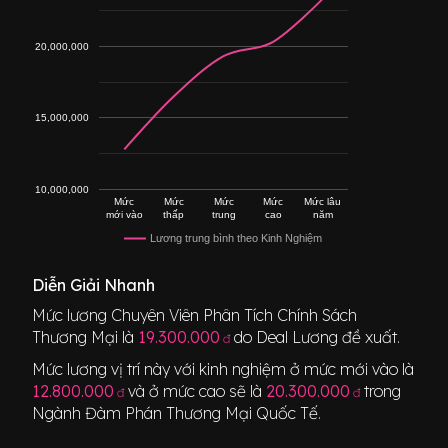
20,000,000
15,000,000
10,000,000
Mức
Mức
Mức
Mức
Mức lâu
mới vào
thấp
trung
cao
năm
Lương trung bình theo Kinh Nghiệm
Diễn Giải Nhanh
Mức lương
Chuyên Viên Phân Tích Chính Sách
Thương Mại
là
19.300.000
do Deal Lương đề xuất.
đ
Mức lương vị trí này với kinh nghiệm ở mức mới vào là
12.800.000
và ở mức cao sẽ là
20.300.000
trong
đ
đ
Ngành
Đàm Phán Thương Mại Quốc Tế
.