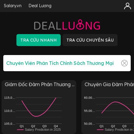
Salary.vn
Deal Lương
Giám Đốc Đàm Phán Thương ...
Chuyên Gia Đàm Phán 
115,0…
60,00…
110,0…
55,00…
105,0…
50,00…
Q1
Q2
Q3
Q4
Q1
Q2
Q3
Salary Prediction in 2025
Salary Prediction in