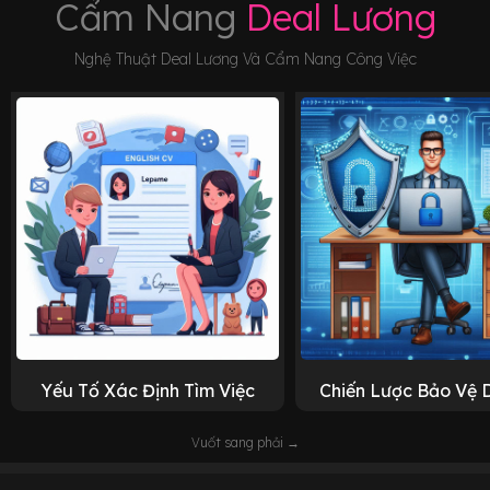
Cẩm Nang
Deal Lương
Nghệ Thuật Deal Lương Và Cẩm Nang Công Việc
Yếu Tố Xác Định Tìm Việc
Chiến Lược Bảo Vệ 
Vuốt sang phải →