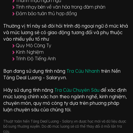
Thành thạo ngôn ngữ
Tính nhạy bén về văn hóa trong đàm phán
Đảm bảo tuân thủ hợp đồng
Thường vị trí này sẽ đòi hỏi trình độ ngoại ngữ ở mức
khá
và mức lương sẽ có giao động
tương đối
và phụ thuộc
vào nhiều yếu tố như
Quy Mô Công Ty
Kinh Nghiệm
Trình Độ Tiếng Anh
Bạn đang sử dụng tính năng
Tra Cứu Nhanh
trên Nền
Tảng Deal Lương - Salary.vn.
Hãy sử dụng tính năng
Tra Cứu Chuyên Sâu
để xác định
mức lương chính xác hơn theo ngành nghề, kinh nghiệm,
chuyên môn, quy mô công ty dựa trên phương pháp
luận chuyên sâu của chúng tôi.
Thuật toán Nền Tảng Deal Lương - Salary.vn được học mới và dữ liệu được
bổ sung thường xuyên. Do đó mức lương sẽ có thể thay đổi ở mỗi lần tra
cứu.