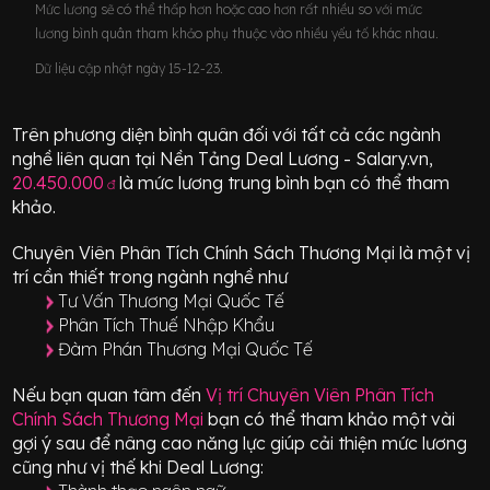
Mức lương sẽ có thể thấp hơn hoặc cao hơn rất nhiều so với mức
lương bình quân tham khảo phụ thuộc vào nhiều yếu tố khác nhau.
Dữ liệu cập nhật ngày 15-12-23.
Trên phương diện bình quân đối với tất cả các ngành
nghề liên quan tại Nền Tảng Deal Lương - Salary.vn,
20.450.000
là mức lương trung bình bạn có thể tham
đ
khảo.
Chuyên Viên Phân Tích Chính Sách Thương Mại
là một vị
trí
cần thiết
trong ngành nghề như
Tư Vấn Thương Mại Quốc Tế
Phân Tích Thuế Nhập Khẩu
Đàm Phán Thương Mại Quốc Tế
Nếu bạn quan tâm đến
Vị trí
Chuyên Viên Phân Tích
Chính Sách Thương Mại
bạn có thể tham khảo một vài
gợi ý sau để nâng cao năng lực giúp cải thiện mức lương
cũng như vị thế khi Deal Lương: