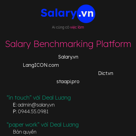
Ai cũng có
việc làm
Salary Benchmarking Platform
Salary.vn
LangICON.com
Dict.vn
staapi.pro
“in touch” với Deal Lương
E:
admin@salary.vn
P:
0944.55.0981
“paper work” với Deal Lương
Bản quyền