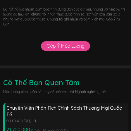
Dù rất nổ lực nhằm đảm bảo tính đúng đắn của dữ liệu, nhưng với việc xử trí
lượng dữ liệu lớn, chúng tôi nhận thức được tính sai sót vẫn còn đâu đó ở
những kết quả được trả ra. Chúng tôi ghi nhận và cảm kích mọi Góp Ý từ
Bạn.
Góp Ý Mức Lương
Có Thể Bạn Quan Tâm
Mức lương bình quân sẽ thay đổi đối với một Ngành nghề cụ thể.
Chuyên Viên Phân Tích Chính Sách Thương Mại Quốc
Tế
có mức lương là
21.700.000
đ
(cập nhật ngày 15-10-23
)