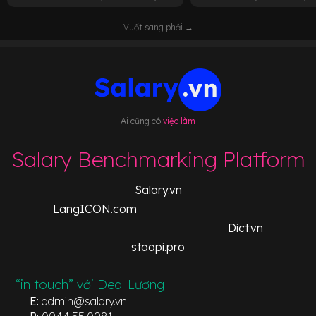
Vuốt sang phải →
Ai cũng có
việc làm
Salary Benchmarking Platform
Salary.vn
LangICON.com
Dict.vn
staapi.pro
“in touch” với Deal Lương
E:
admin@salary.vn