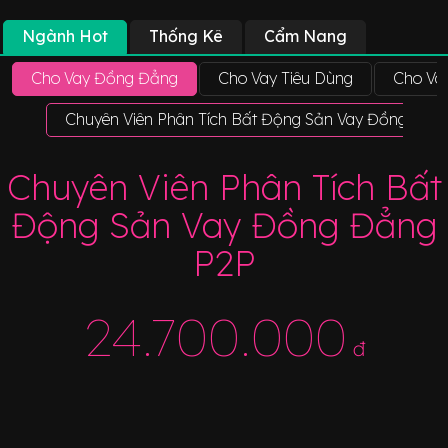
Ngành Hot
Thống Kê
Cẩm Nang
Cho Vay Đồng Đẳng
Cho Vay Tiêu Dùng
Cho Va
Chuyên Viên Phân Tích Bất Động Sản Vay Đồng Đẳn
Chuyên Viên Phân Tích Bất
Động Sản Vay Đồng Đẳng
P2P
24.700.000
đ