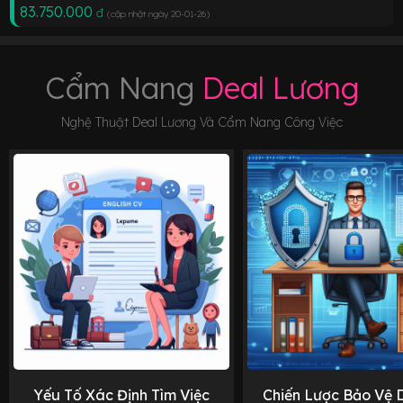
83.750.000
đ
(cập nhật ngày 20-01-26
)
Cẩm Nang
Deal Lương
Nghệ Thuật Deal Lương Và Cẩm Nang Công Việc
Yếu Tố Xác Định Tìm Việc
Chiến Lược Bảo Vệ 