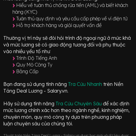
Hiểu về tuân thủ chống rửa tiền (AML) và biết khách
hàng (KYC)
Tuân thủ quy định và yêu cầu cấp phép về ví điện tử
Hỗ trợ khách hàng và giải quyết vấn đề
Thường vị trí này sẽ đòi hỏi trình độ ngoại ngữ ở mức
khá
và mức lương sẽ có giao động
tương đối
và phụ thuộc
vào nhiều yếu tố như
Trình Độ Tiếng Anh
Quy Mô Công Ty
Bằng Cấp
Bạn đang sử dụng tính năng
Tra Cứu Nhanh
trên Nền
Tảng Deal Lương - Salary.vn.
Hãy sử dụng tính năng
Tra Cứu Chuyên Sâu
để xác định
mức lương chính xác hơn theo ngành nghề, kinh nghiệm,
chuyên môn, quy mô công ty dựa trên phương pháp
luận chuyên sâu của chúng tôi.
Thuật toán Nền Tảng Deal Lương - Salary.vn được học mới và dữ liệu được