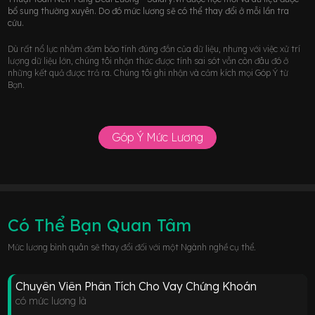
bổ sung thường xuyên. Do đó mức lương sẽ có thể thay đổi ở mỗi lần tra
cứu.
Dù rất nổ lực nhằm đảm bảo tính đúng đắn của dữ liệu, nhưng với việc xử trí
lượng dữ liệu lớn, chúng tôi nhận thức được tính sai sót vẫn còn đâu đó ở
những kết quả được trả ra. Chúng tôi ghi nhận và cảm kích mọi Góp Ý từ
Bạn.
Góp Ý Mức Lương
Có Thể Bạn Quan Tâm
Mức lương bình quân sẽ thay đổi đối với một Ngành nghề cụ thể.
Chuyên Viên Phân Tích Cho Vay Chứng Khoán
có mức lương là