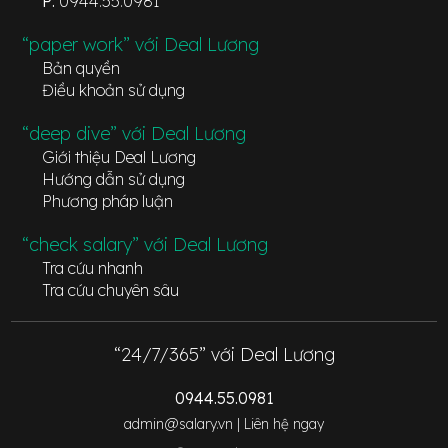
P:
0944.55.0981
“paper work” với Deal Lương
Bản quyền
Điều khoản sử dụng
“deep dive” với Deal Lương
Giới thiệu Deal Lương
Hướng dẫn sử dụng
Phương pháp luận
“check salary” với Deal Lương
Tra cứu nhanh
Tra cứu chuyên sâu
“24/7/365” với Deal Lương
0944.55.0981
admin@salary.vn |
Liên hệ ngay