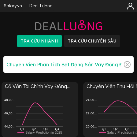
Salary.vn
Deal Lương
Cố Vấn Tài Chính Vay Đồng...
Chuyên Viên Thu Hồi
48,00…
24,00…
46,00…
22,00…
44,00…
20,00…
Q1
Q2
Q3
Q4
Q1
Q2
Q3
Salary Prediction in 2025
Salary Prediction in