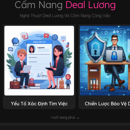
Cẩm Nang
Deal Lương
Nghệ Thuật Deal Lương Và Cẩm Nang Công Việc
Yếu Tố Xác Định Tìm Việc
Chiến Lược Bảo Vệ 
Vuốt sang phải →