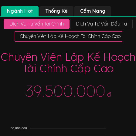
Ngành Hot
Thống Kê
Cẩm Nang
Dịch Vụ Tư Vấn Tài Chính
Dịch Vụ Tư Vấn Đầu Tư
Chuyên Viên Lập Kế Hoạch Tài Chính Cấp Cao
T
Chuyên Viên Lập Kế Hoạch
Tài Chính Cấp Cao
39.500.000
đ
50,000,000