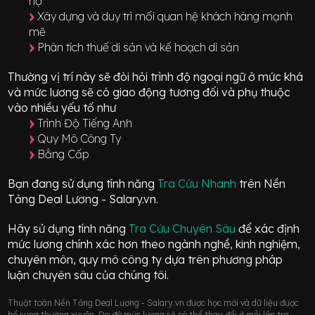
họ
Xây dựng và duy trì mối quan hệ khách hàng mạnh
mẽ
Phân tích thuế di sản và kế hoạch di sản
Thường vị trí này sẽ đòi hỏi trình độ ngoại ngữ ở mức
khá
và mức lương sẽ có giao động
tương đối
và phụ thuộc
vào nhiều yếu tố như
Trình Độ Tiếng Anh
Quy Mô Công Ty
Bằng Cấp
Bạn đang sử dụng tính năng
Tra Cứu Nhanh
trên Nền
Tảng Deal Lương - Salary.vn.
Hãy sử dụng tính năng
Tra Cứu Chuyên Sâu
để xác định
mức lương chính xác hơn theo ngành nghề, kinh nghiệm,
chuyên môn, quy mô công ty dựa trên phương pháp
luận chuyên sâu của chúng tôi.
Thuật toán Nền Tảng Deal Lương - Salary.vn được học mới và dữ liệu được
bổ sung thường xuyên. Do đó mức lương sẽ có thể thay đổi ở mỗi lần tra