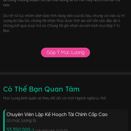
cứu.
Dù rất nổ lực nhằm đảm bảo tính đúng đắn của dữ liệu, nhưng với việc xử trí
lượng dữ liệu lớn, chúng tôi nhận thức được tính sai sót vẫn còn đâu đó ở
những kết quả được trả ra. Chúng tôi ghi nhận và cảm kích mọi Góp Ý từ
Bạn.
Góp Ý Mức Lương
Có Thể Bạn Quan Tâm
Mức lương bình quân sẽ thay đổi đối với một Ngành nghề cụ thể.
Chuyên Viên Lập Kế Hoạch Tài Chính Cấp Cao
có mức lương là
33.350.000
đ
(cập nhật ngày 15-10-23
)