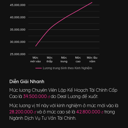
45,000,000
40,000,000
35,000,000
30,000,000
25,000,000
Mức
Mức
Mức
Mức
Mức lâu
mới vào
thấp
trung
cao
năm
Lương trung bình theo Kinh Nghiệm
Diễn Giải Nhanh
Mức lương
Chuyên Viên Lập Kế Hoạch Tài Chính Cấp
Cao
là
39.500.000
do Deal Lương đề xuất.
đ
Mức lương vị trí này với kinh nghiệm ở mức mới vào là
28.200.000
và ở mức cao sẽ là
42.800.000
trong
đ
đ
Ngành
Dịch Vụ Tư Vấn Tài Chính
.