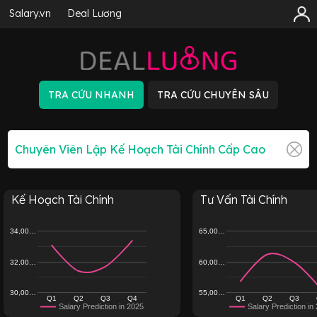
Salary.vn
Deal Lương
Kế Hoạch Tài Chính
Tư Vấn Tài Chính
34,00…
65,00…
32,00…
60,00…
30,00…
55,00…
Q1
Q2
Q3
Q4
Q1
Q2
Q3
Salary Prediction in 2025
Salary Prediction in