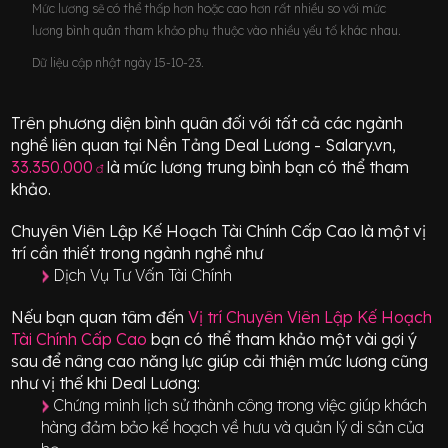
Mức lương sẽ có thể thấp hơn hoặc cao hơn rất nhiều so với mức
lương bình quân tham khảo phụ thuộc vào nhiều yếu tố khác nhau.
Dữ liệu cập nhật ngày 15-10-23.
Trên phương diện bình quân đối với tất cả các ngành
nghề liên quan tại Nền Tảng Deal Lương - Salary.vn,
33.350.000
là mức lương trung bình bạn có thể tham
đ
khảo.
Chuyên Viên Lập Kế Hoạch Tài Chính Cấp Cao
là một vị
trí
cần thiết
trong ngành nghề như
Dịch Vụ Tư Vấn Tài Chính
Nếu bạn quan tâm đến
Vị trí
Chuyên Viên Lập Kế Hoạch
Tài Chính Cấp Cao
bạn có thể tham khảo một vài gợi ý
sau để nâng cao năng lực giúp cải thiện mức lương cũng
như vị thế khi Deal Lương:
Chứng minh lịch sử thành công trong việc giúp khách
hàng đảm bảo kế hoạch về hưu và quản lý di sản của