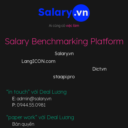
Ai cũng có
việc làm
Salary Benchmarking Platform
Salary.vn
LangICON.com
Dict.vn
staapi.pro
“in touch” với Deal Lương
E:
admin@salary.vn
P:
0944.55.0981
“paper work” với Deal Lương
Bản quyền