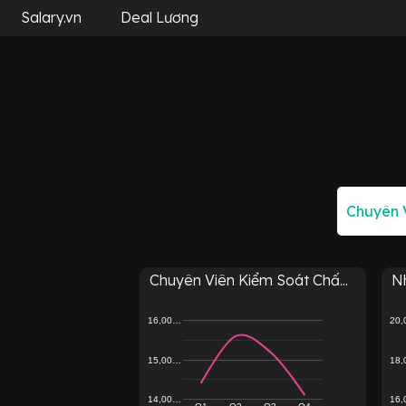
Salary.vn
Deal Lương
Chuyên Viên Kiểm Soát Chấ...
Nh
16,00…
20
15,00…
18
14,00…
16
Q1
Q2
Q3
Q4