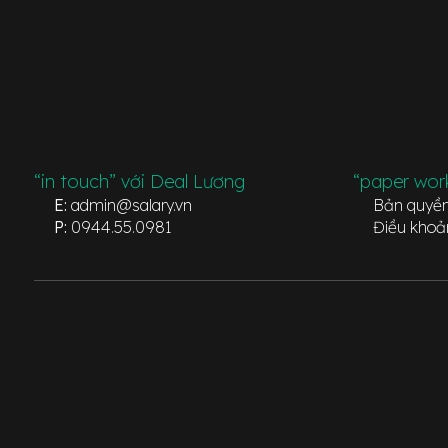
“in touch” với Deal Lương
“paper wor
E:
admin@salary.vn
Bản quyề
P:
0944.55.0981
Điều khoả