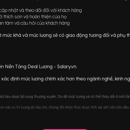
cập nhật và theo dõi đối với khách hàng
ở thích sơn và hoàn thiện của họ
uan tâm và câu hỏi của khách hàng
ữ ở mức
khá
và mức lương sẽ có giao động
tương đối
và phụ t
ên Nền Tảng Deal Lương - Salary.vn.
 xác định mức lương chính xác hơn theo ngành nghề, kinh n
ữ liệu được bổ sung thường xuyên. Do đó mức lương sẽ có thể thay đổi ở mỗi lần
i việc xử trí lượng dữ liệu lớn, chúng tôi nhận thức được tính sai sót vẫn còn đâ