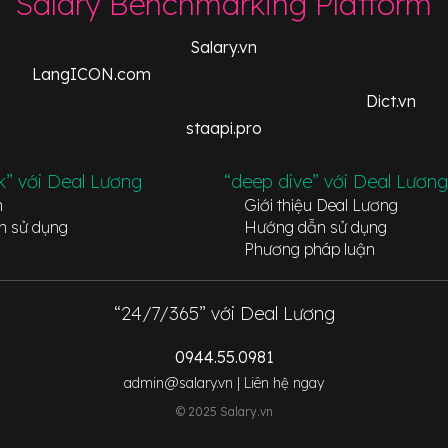
Salary Benchmarking Platform
Salary.vn
LangICON.com
Dict.vn
staapi.pro
k” với Deal Lương
“deep dive” với Deal Lương
n
Giới thiệu Deal Lương
n sử dụng
Hướng dẫn sử dụng
Phương pháp luận
“24/7/365” với Deal Lương
0944.55.0981
admin@salary.vn |
Liên hệ ngay
© 2025 Salary.vn