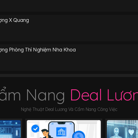
ượng X Quang
ượng Phòng Thí Nghiệm Nha Khoa
ẩm Nang
Deal Lươ
Nghệ Thuật Deal Lương Và Cẩm Nang Công Việc