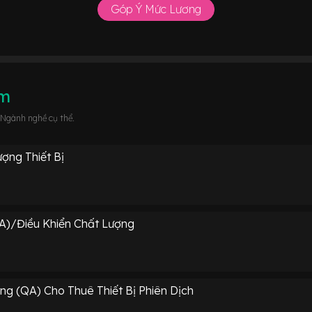
Góp Ý Mức Lương
âm
 Ngành nghề cụ thể.
ợng Thiết Bị
)/Điều Khiển Chất Lượng
g (QA) Cho Thuê Thiết Bị Phiên Dịch