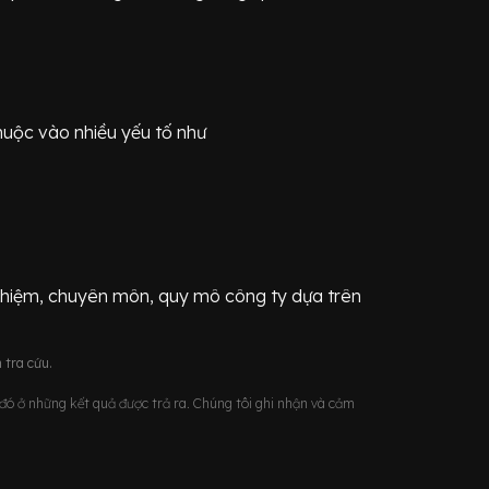
huộc vào nhiều yếu tố như
ghiệm, chuyên môn, quy mô công ty dựa trên
 tra cứu.
u đó ở những kết quả được trả ra. Chúng tôi ghi nhận và cảm