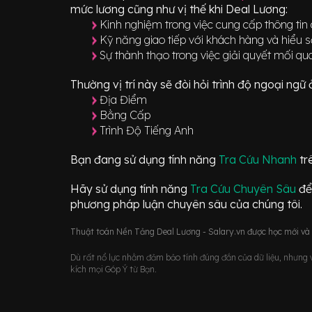
mức lương cũng như vị thế khi Deal Lương:
Kinh nghiệm trong việc cung cấp thông tin 
Kỹ năng giao tiếp với khách hàng và hiểu s
Sự thành thạo trong việc giải quyết mối q
Thường vị trí này sẽ đòi hỏi trình độ ngoại ng
Địa Điểm
Bằng Cấp
Trình Độ Tiếng Anh
Bạn đang sử dụng tính năng
Tra Cứu Nhanh
tr
Hãy sử dụng tính năng
Tra Cứu Chuyên Sâu
để
phương pháp luận chuyên sâu của chúng tôi.
Thuật toán Nền Tảng Deal Lương - Salary.vn được học mới và d
Dù rất nổ lực nhằm đảm bảo tính đúng đắn của dữ liệu, nhưng vớ
kích mọi Góp Ý từ Bạn.