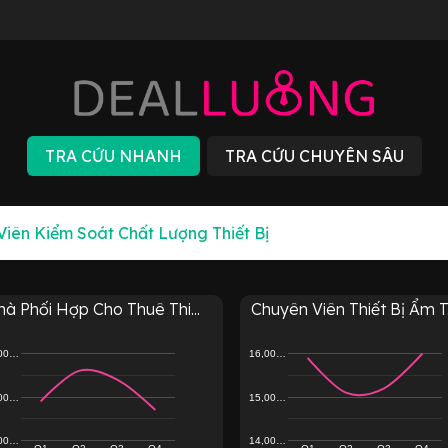
à Phối Hợp Cho Thuê Thi...
Chuyên Viên Thiết Bị Ẩm T.
,00…
16,00…
,00…
15,00…
,00…
14,00…
Q1
Q2
Q3
Q4
Q1
Q2
Q3
Q4