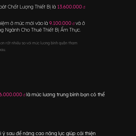
oát Chất Lượng Thiết Bị
là
13.600.000
đ
nghiệm ở mức mới vào là
9.100.000
và ở
đ
ong Ngành
Cho Thuê Thiết Bị Ẩm Thực
.
hơn rất nhiều so với mức lương bình quân tham
hau.
6.000.000
là mức lương trung bình bạn có thể
đ
 ý sau để nâng cao năng lực giúp cải thiện