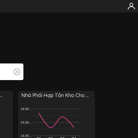
..
Nhà Phối Hợp Tồn Kho Cho ...
16,00…
15,00…
14,00…
Q1
Q2
Q3
Q4