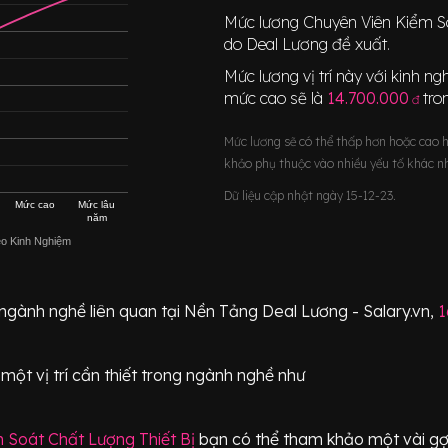
Mức lương
Chuyên Viên Kiểm S
do Deal Lương đề xuất.
Mức lương vị trí này với kinh 
mức cao sẽ là
14.700.000
tr
đ
Mức lương sẽ có thể thấp hơn hoặc cao 
khảo phụ thuộc vào nhiều yếu tố khác n
Dữ liệu cập nhật ngày 15-12-23.
Mức cao
Mức lâu
năm
eo Kinh Nghiệm
 ngành nghề liên quan tại Nền Tảng Deal Lương - Salary.vn,
1
 một vị trí
cần thiết
trong ngành nghề như
 Soát Chất Lượng Thiết Bị
bạn có thể tham khảo một vài gợi