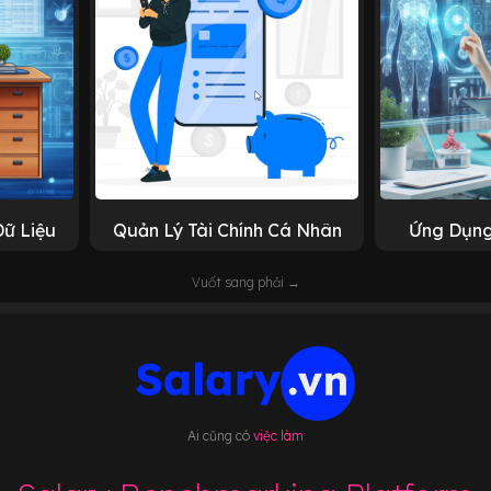
Dữ Liệu
Quản Lý Tài Chính Cá Nhân
Ứng Dụng
Vuốt sang phải →
Ai cũng có
việc làm