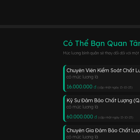
Có Thể Bạn Quan T
Mức lương bình quân sẽ thay đổi đối với một
Chuyên Viên Kiểm Soát Chất Lư
có mức lương là
16.000.000
đ
(cập nhật ngày 15-10-23
)
Kỹ Sư Đảm Bảo Chất Lượng (QA
có mức lương là
60.000.000
đ
(cập nhật ngày 15-10-23
)
Chuyên Gia Đảm Bảo Chất Lượn
có mức lương là