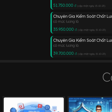
51.750.000
đ
(cập nhật ngày 15-10-23
)
Chuyên Gia Kiểm Soát Chất L
có mức lương là
35.950.000
đ
(cập nhật ngày 15-10-23
)
Chuyên Gia Kiểm Soát Chất L
có mức lương là
39.700.000
đ
(cập nhật ngày 15-10-23
)
C