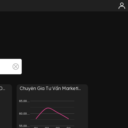
...
Chuyên Gia Tư Vấn Marketi...
65,00…
60,00…
55,00…
Q1
Q2
Q3
Q4