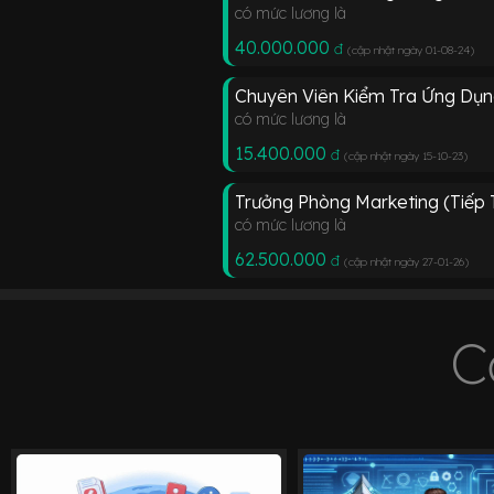
có mức lương là
40.000.000
đ
(cập nhật ngày 01-08-24
)
Chuyên Viên Kiểm Tra Ứng Dụn
có mức lương là
15.400.000
đ
(cập nhật ngày 15-10-23
)
Trưởng Phòng Marketing (Tiếp
có mức lương là
62.500.000
đ
(cập nhật ngày 27-01-26
)
C