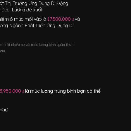
át Thị Trường Ứng Dụng Di Động
 Deal Lương đề xuất.
nghiệm ở mức mới vào là
17.500.000
và
đ
rong Ngành
Phát Triển Ứng Dụng Di
hơn rất nhiều so với mức lương bình quân tham
hau.
3.950.000
là mức lương trung bình bạn có thể
đ
 như