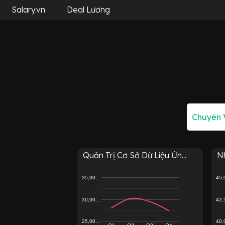
Salary.vn
Deal Lương
Quản Trị Cơ Sở Dữ Liệu Ứn...
Nh
35,00…
45
30,00…
42
25,00…
40
Q1
Q2
Q3
Q4