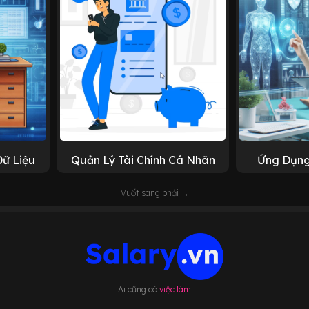
Dữ Liệu
Quản Lý Tài Chính Cá Nhân
Ứng Dụng
Vuốt sang phải →
Ai cũng có
việc làm