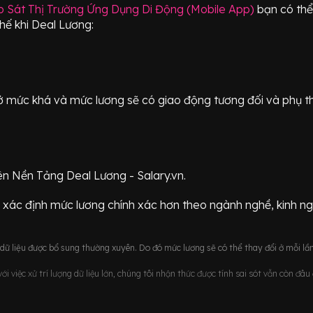
 Sát Thị Trường Ứng Dụng Di Động (Mobile App)
bạn có thể
thế khi Deal Lương:
ữ ở mức
khá
và mức lương sẽ có giao động
tương đối
và phụ t
ên Nền Tảng Deal Lương - Salary.vn.
 xác định mức lương chính xác hơn theo ngành nghề, kinh n
ữ liệu được bổ sung thường xuyên. Do đó mức lương sẽ có thể thay đổi ở mỗi lần
i việc xử trí lượng dữ liệu lớn, chúng tôi nhận thức được tính sai sót vẫn còn đâ