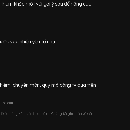
 tham khảo một vài gợi ý sau để nâng cao
huộc vào nhiều yếu tố như
ghiệm, chuyên môn, quy mô công ty dựa trên
 tra cứu.
u đó ở những kết quả được trả ra. Chúng tôi ghi nhận và cảm