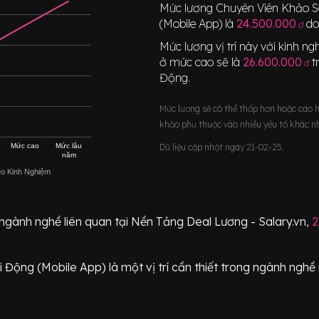
Mức lương
Chuyên Viên Khảo S
(Mobile App)
là
24.500.000
do
đ
Mức lương vị trí này với kinh 
ở mức cao sẽ là
26.600.000
t
đ
Động
.
Mức lương sẽ có thể thấp hơn hoặc cao 
khảo phụ thuộc vào nhiều yếu tố khác n
Mức cao
Mức lâu
Dữ liệu cập nhật ngày 21-02-25.
năm
eo Kinh Nghiệm
 ngành nghề liên quan tại Nền Tảng Deal Lương - Salary.vn,
2
i Động (Mobile App)
là một vị trí
cần thiết
trong ngành nghề