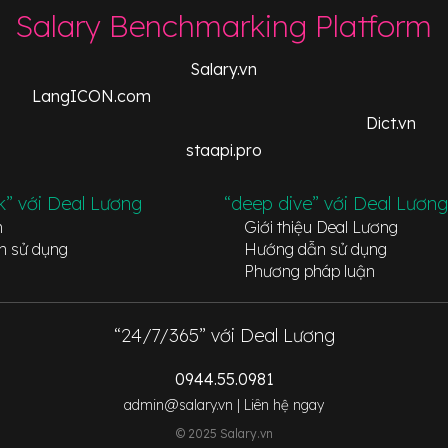
Salary Benchmarking Platform
Salary.vn
LangICON.com
Dict.vn
staapi.pro
k” với Deal Lương
“deep dive” với Deal Lương
n
Giới thiệu Deal Lương
n sử dụng
Hướng dẫn sử dụng
Phương pháp luận
“24/7/365” với Deal Lương
0944.55.0981
admin@salary.vn |
Liên hệ ngay
© 2025 Salary.vn