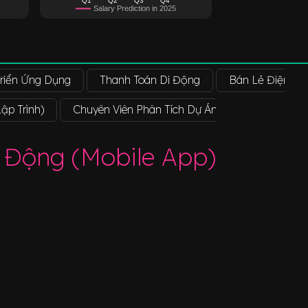
Salary Prediction in 2025
Triển Ứng Dụng
Thanh Toán Di Động
Bán Lẻ Điện Th
Lập Trình)
Chuyên Viên Phân Tích Dự Án Ứng Dụng Di Động
 Động (Mobile App)