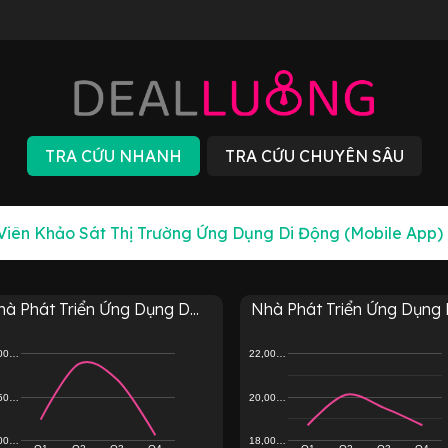
à Phát Triển Ứng Dụng D...
Nhà Phát Triển Ứng Dụng D
,00…
22,00…
,50…
20,00…
,00…
18,00…
Q1
Q2
Q3
Q4
Q1
Q2
Q3
Q4