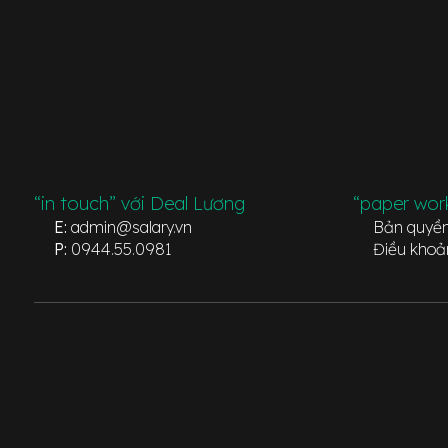
“in touch” với Deal Lương
“paper wor
E:
admin@salary.vn
Bản quyề
P:
0944.55.0981
Điều khoả