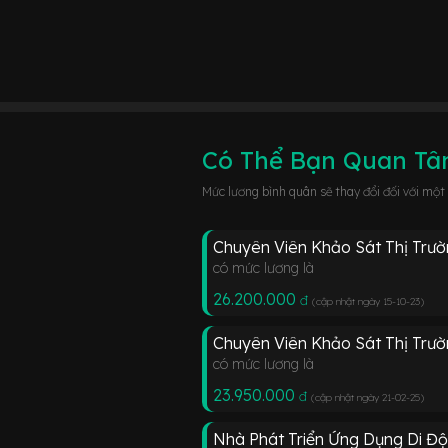
Có Thể Bạn Quan T
Mức lương bình quân sẽ thay đổi đối với một
Chuyên Viên Khảo Sát Thị Trư
có mức lương là
26.200.000
đ
(cập nhật ngày 15-10-23
)
Chuyên Viên Khảo Sát Thị Trư
có mức lương là
23.950.000
đ
(cập nhật ngày 21-02-25
)
Nhà Phát Triển Ứng Dụng Di Độ