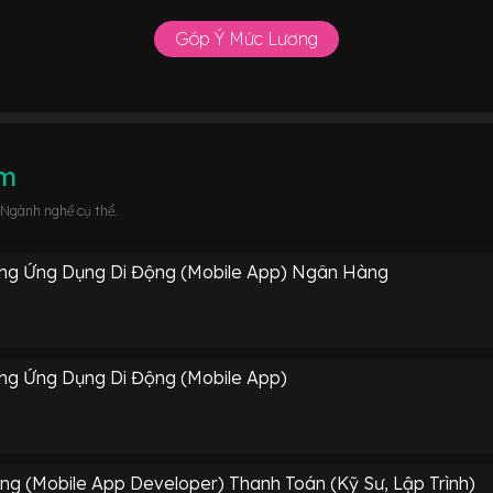
Góp Ý Mức Lương
âm
 Ngành nghề cụ thể.
ờng Ứng Dụng Di Động (Mobile App) Ngân Hàng
ờng Ứng Dụng Di Động (Mobile App)
ng (Mobile App Developer) Thanh Toán (Kỹ Sư, Lập Trình)