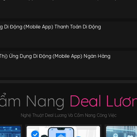
g Di Động (Mobile App) Thanh Toán Di Động
 Thị) Ứng Dụng Di Động (Mobile App) Ngân Hàng
ẩm Nang
Deal Lươ
Nghệ Thuật Deal Lương Và Cẩm Nang Công Việc