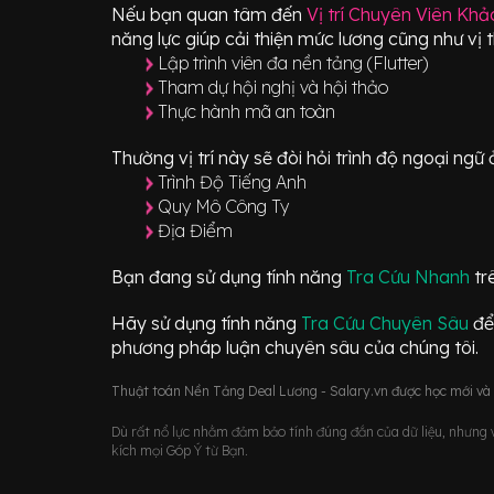
Nếu bạn quan tâm đến
Vị trí
Chuyên Viên Khảo
năng lực giúp cải thiện mức lương cũng như vị 
Lập trình viên đa nền tảng (Flutter)
Tham dự hội nghị và hội thảo
Thực hành mã an toàn
Thường vị trí này sẽ đòi hỏi trình độ ngoại ng
Trình Độ Tiếng Anh
Quy Mô Công Ty
Địa Điểm
Bạn đang sử dụng tính năng
Tra Cứu Nhanh
tr
Hãy sử dụng tính năng
Tra Cứu Chuyên Sâu
để
phương pháp luận chuyên sâu của chúng tôi.
Thuật toán Nền Tảng Deal Lương - Salary.vn được học mới và d
Dù rất nổ lực nhằm đảm bảo tính đúng đắn của dữ liệu, nhưng vớ
kích mọi Góp Ý từ Bạn.