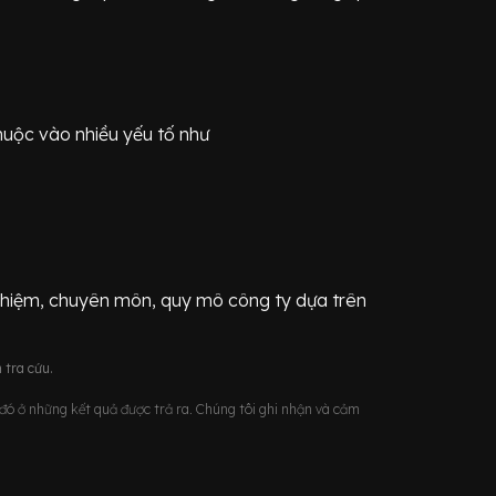
huộc vào nhiều yếu tố như
ghiệm, chuyên môn, quy mô công ty dựa trên
 tra cứu.
u đó ở những kết quả được trả ra. Chúng tôi ghi nhận và cảm