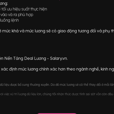
ương:
 tối ưu hiệu suất thực hiện
 vào và ra phù hợp
 luồng lệnh
ữ ở mức
khá
và mức lương sẽ có giao động
tương đối
và phụ t
ên Nền Tảng Deal Lương - Salary.vn.
 xác định mức lương chính xác hơn theo ngành nghề, kinh n
ữ liệu được bổ sung thường xuyên. Do đó mức lương sẽ có thể thay đổi ở mỗi lần
i việc xử trí lượng dữ liệu lớn, chúng tôi nhận thức được tính sai sót vẫn còn đâ