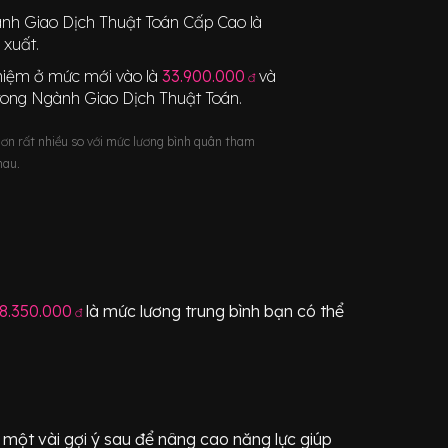
nh Giao Dịch Thuật Toán Cấp Cao
là
 xuất.
nghiệm ở mức mới vào là
33.900.000
và
đ
rong Ngành
Giao Dịch Thuật Toán
.
hơn rất nhiều so với mức lương bình quân tham
hau.
8.350.000
là mức lương trung bình bạn có thể
đ
một vài gợi ý sau để nâng cao năng lực giúp