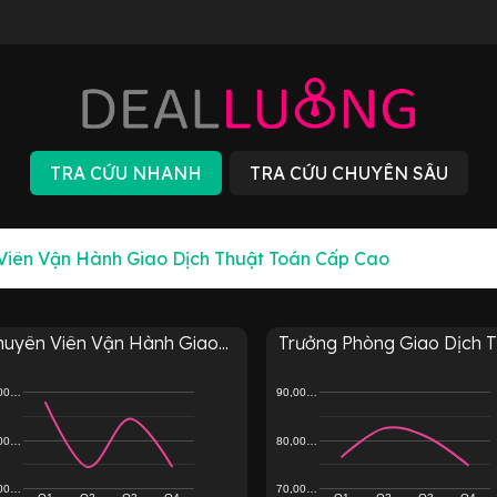
uyên Viên Vận Hành Giao...
Trưởng Phòng Giao Dịch Th
,00…
90,00…
,00…
80,00…
,00…
70,00…
Q1
Q2
Q3
Q4
Q1
Q2
Q3
Q4