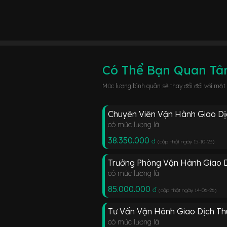
Có Thể Bạn Quan T
Mức lương bình quân sẽ thay đổi đối với một
Chuyên Viên Vận Hành Giao Dị
có mức lương là
38.350.000
đ
(cập nhật ngày 15-10-23
)
Trưởng Phòng Vận Hành Giao 
có mức lương là
85.000.000
đ
(cập nhật ngày 14-06-26
)
Tư Vấn Vận Hành Giao Dịch Th
có mức lương là