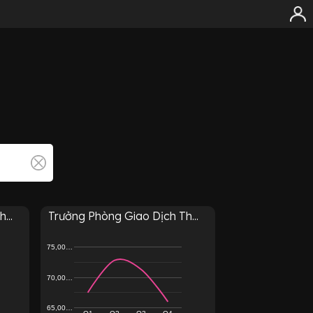
...
Trưởng Phòng Giao Dịch Th...
75,00…
70,00…
65,00…
Q1
Q2
Q3
Q4