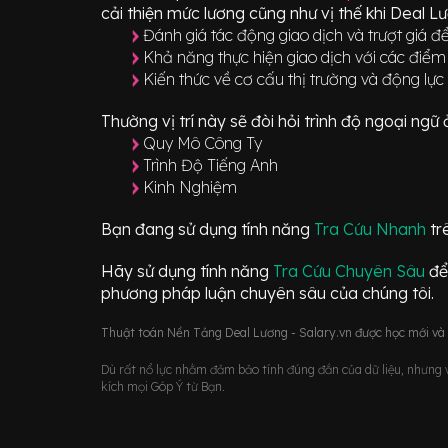
cải thiện mức lương cũng như vị thế khi Deal L
Đánh giá tác động giao dịch và trượt giá để
Khả năng thực hiện giao dịch với các điểm
Kiến thức về cơ cấu thị trường và động lực
Thường vị trí này sẽ đòi hỏi trình độ ngoại ng
Quy Mô Công Ty
Trình Độ Tiếng Anh
Kinh Nghiệm
Bạn đang sử dụng tính năng
Tra Cứu Nhanh
tr
Hãy sử dụng tính năng
Tra Cứu Chuyên Sâu
để
phương pháp luận chuyên sâu của chúng tôi.
Thuật toán Nền Tảng Deal Lương - Salary.vn được học mới và d
Dù rất nổ lực nhằm đảm bảo tính đúng đắn của dữ liệu, nhưng vớ
kích mọi Góp Ý từ Bạn.