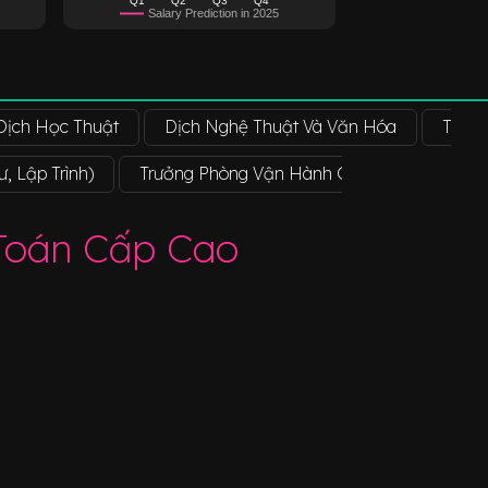
Salary Prediction in 2025
Dịch Học Thuật
Dịch Nghệ Thuật Và Văn Hóa
Thanh
, Lập Trình)
Trưởng Phòng Vận Hành Giao Dịch Thuật T
 Toán Cấp Cao