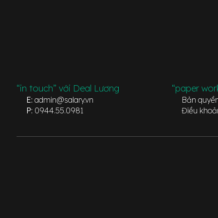
“in touch” với Deal Lương
“paper wor
E:
admin@salary.vn
Bản quyề
P:
0944.55.0981
Điều khoả