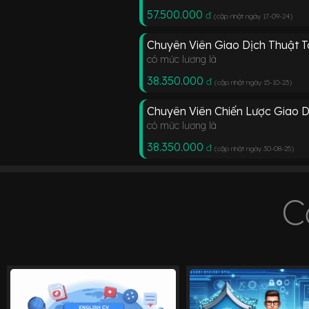
57.500.000
đ
(cập nhật ngày 17-09-24
)
Chuyên Viên Giao Dịch Thuật 
có mức lương là
38.350.000
đ
(cập nhật ngày 15-10-23
)
Chuyên Viên Chiến Lược Giao 
có mức lương là
38.350.000
đ
(cập nhật ngày 30-08-25
)
C