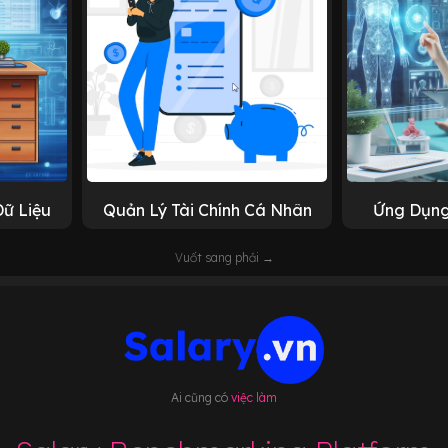
Dữ Liệu
Quản Lý Tài Chính Cá Nhân
Ứng Dụng
Vuốt sang phải →
Ai cũng có
việc làm