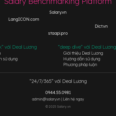
Salary Benchmarking Platform
Salary.vn
LangICON.com
Dict.vn
staapi.pro
k” với Deal Lương
“deep dive” với Deal Lương
n
Giới thiệu Deal Lương
n sử dụng
Hướng dẫn sử dụng
Phương pháp luận
“24/7/365” với Deal Lương
0944.55.0981
admin@salary.vn |
Liên hệ ngay
© 2025 Salary.vn