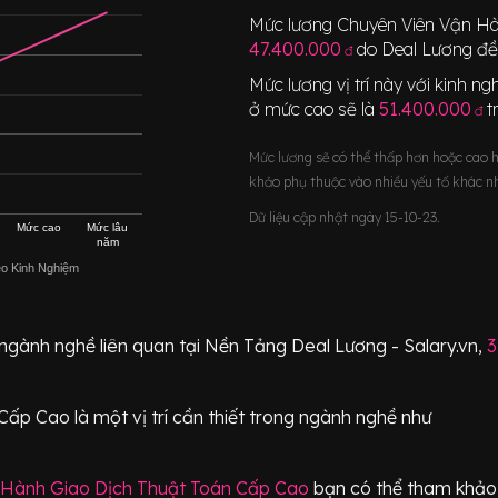
Mức lương
Chuyên Viên Vận Hà
47.400.000
do Deal Lương đề
đ
Mức lương vị trí này với kinh 
ở mức cao sẽ là
51.400.000
t
đ
Mức lương sẽ có thể thấp hơn hoặc cao 
khảo phụ thuộc vào nhiều yếu tố khác n
Dữ liệu cập nhật ngày 15-10-23.
Mức cao
Mức lâu
năm
eo Kinh Nghiệm
 ngành nghề liên quan tại Nền Tảng Deal Lương - Salary.vn,
3
 Cấp Cao
là một vị trí
cần thiết
trong ngành nghề như
 Hành Giao Dịch Thuật Toán Cấp Cao
bạn có thể tham khảo 