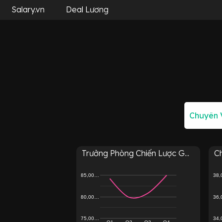
Salary.vn
Deal Lương
Trưởng Phòng Chiến Lược G...
Ch
85,00…
38
80,00…
36
75,00…
34
Q1
Q2
Q3
Q4