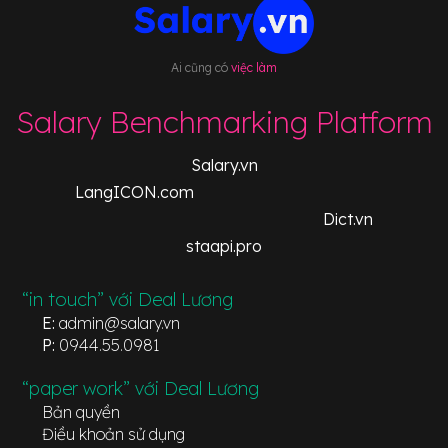
Ai cũng có
việc làm
Salary Benchmarking Platform
Salary.vn
LangICON.com
Dict.vn
staapi.pro
“in touch” với Deal Lương
E:
admin@salary.vn
P:
0944.55.0981
“paper work” với Deal Lương
Bản quyền
Điều khoản sử dụng