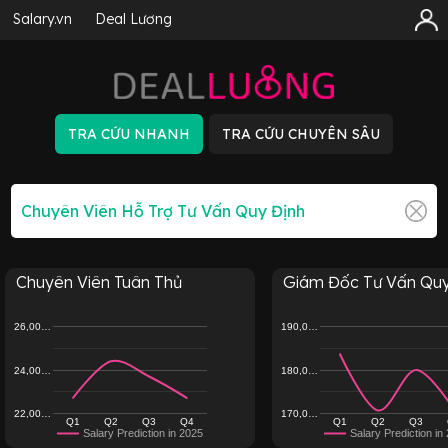
Salary.vn
Deal Lương
Chuyên Viên Tuân Thủ
Giám Đốc Tư Vấn Quy
26,00…
190,0…
24,00…
180,0…
22,00…
170,0…
Q1
Q2
Q3
Q4
Q1
Q2
Q3
Salary Prediction in 2025
Salary Prediction in