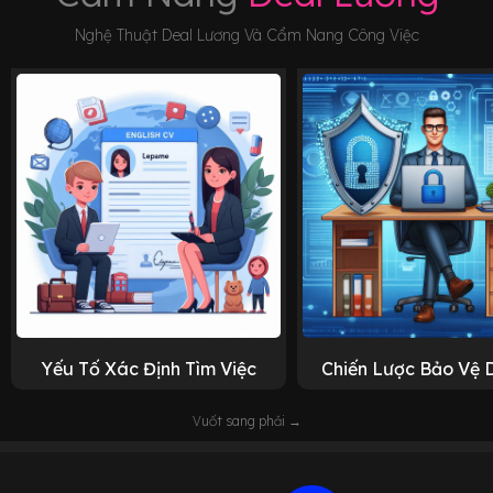
Nghệ Thuật Deal Lương Và Cẩm Nang Công Việc
Yếu Tố Xác Định Tìm Việc
Chiến Lược Bảo Vệ 
Vuốt sang phải →