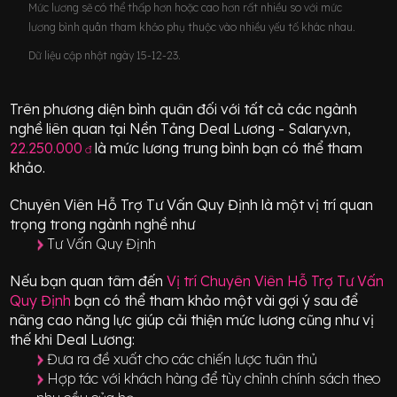
Mức lương sẽ có thể thấp hơn hoặc cao hơn rất nhiều so với mức
lương bình quân tham khảo phụ thuộc vào nhiều yếu tố khác nhau.
Dữ liệu cập nhật ngày 15-12-23.
Trên phương diện bình quân đối với tất cả các ngành
nghề liên quan tại Nền Tảng Deal Lương - Salary.vn,
22.250.000
là mức lương trung bình bạn có thể tham
đ
khảo.
Chuyên Viên Hỗ Trợ Tư Vấn Quy Định
là một vị trí
quan
trọng
trong ngành nghề như
Tư Vấn Quy Định
Nếu bạn quan tâm đến
Vị trí
Chuyên Viên Hỗ Trợ Tư Vấn
Quy Định
bạn có thể tham khảo một vài gợi ý sau để
nâng cao năng lực giúp cải thiện mức lương cũng như vị
thế khi Deal Lương:
Đưa ra đề xuất cho các chiến lược tuân thủ
Hợp tác với khách hàng để tùy chỉnh chính sách theo