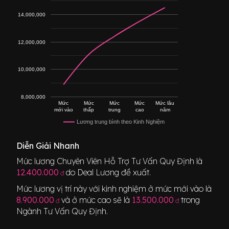
14,000,000
12,000,000
10,000,000
8,000,000
Mức
Mức
Mức
Mức
Mức lâu
mới vào
thấp
trung
cao
năm
Lương trung bình theo Kinh Nghiệm
Diễn Giải Nhanh
Mức lương
Chuyên Viên Hỗ Trợ Tư Vấn Quy Định
là
12.400.000
do Deal Lương đề xuất.
đ
Mức lương vị trí này với kinh nghiệm ở mức mới vào là
8.900.000
và ở mức cao sẽ là
13.500.000
trong
đ
đ
Ngành
Tư Vấn Quy Định
.