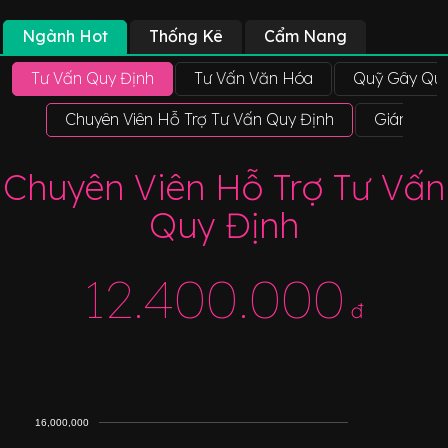
Ngành Hot
Thống Kê
Cẩm Nang
Tư Vấn Quy Định
Tư Vấn Văn Hóa
Quỹ Gây Qu
Chuyên Viên Hỗ Trợ Tư Vấn Quy Định
Giám Đốc
Chuyên Viên Hỗ Trợ Tư Vấn
Quy Định
12.400.000
đ
16,000,000