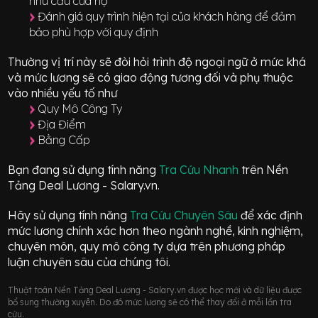
nhu cầu của họ
Đánh giá quy trình hiện tại của khách hàng để đảm
bảo phù hợp với quy định
Thường vị trí này sẽ đòi hỏi trình độ ngoại ngữ ở mức
khá
và mức lương sẽ có giao động
tương đối
và phụ thuộc
vào nhiều yếu tố như
Quy Mô Công Ty
Địa Điểm
Bằng Cấp
Bạn đang sử dụng tính năng
Tra Cứu Nhanh
trên Nền
Tảng Deal Lương - Salary.vn.
Hãy sử dụng tính năng
Tra Cứu Chuyên Sâu
để xác định
mức lương chính xác hơn theo ngành nghề, kinh nghiệm,
chuyên môn, quy mô công ty dựa trên phương pháp
luận chuyên sâu của chúng tôi.
Thuật toán Nền Tảng Deal Lương - Salary.vn được học mới và dữ liệu được
bổ sung thường xuyên. Do đó mức lương sẽ có thể thay đổi ở mỗi lần tra
cứu.