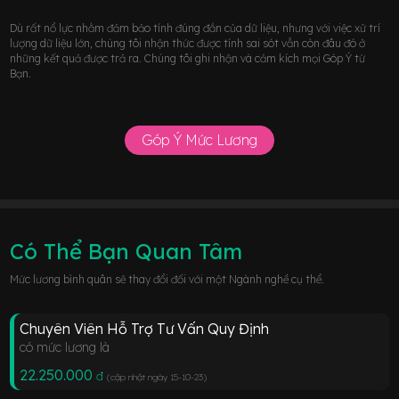
Dù rất nổ lực nhằm đảm bảo tính đúng đắn của dữ liệu, nhưng với việc xử trí
lượng dữ liệu lớn, chúng tôi nhận thức được tính sai sót vẫn còn đâu đó ở
những kết quả được trả ra. Chúng tôi ghi nhận và cảm kích mọi Góp Ý từ
Bạn.
Góp Ý Mức Lương
Có Thể Bạn Quan Tâm
Mức lương bình quân sẽ thay đổi đối với một Ngành nghề cụ thể.
Chuyên Viên Hỗ Trợ Tư Vấn Quy Định
có mức lương là
22.250.000
đ
(cập nhật ngày 15-10-23
)