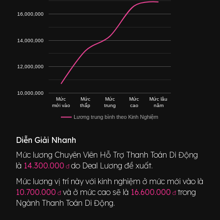
16,000,000
14,000,000
12,000,000
10,000,000
Mức
Mức
Mức
Mức
Mức lâu
mới vào
thấp
trung
cao
năm
Lương trung bình theo Kinh Nghiệm
Diễn Giải Nhanh
Mức lương
Chuyên Viên Hỗ Trợ Thanh Toán Di Động
là
14.300.000
do Deal Lương đề xuất.
đ
Mức lương vị trí này với kinh nghiệm ở mức mới vào là
10.700.000
và ở mức cao sẽ là
16.600.000
trong
đ
đ
Ngành
Thanh Toán Di Động
.