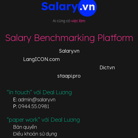
Ai cũng có
việc làm
Salary Benchmarking Platform
Salary.vn
LangICON.com
Dict.vn
staapi.pro
“in touch” với Deal Lương
E:
admin@salary.vn
P:
0944.55.0981
“paper work” với Deal Lương
Bản quyền
Điều khoản sử dụng