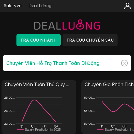
Salary.vn
Deal Lương
Chuyên Viên Tuân Thủ Quy ...
Chuyên Gia Phân Tích 
25,00…
60,00…
24,00…
55,00…
23,00…
50,00…
Q1
Q2
Q3
Q4
Q1
Q2
Q3
Salary Prediction in 2025
Salary Prediction in