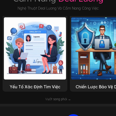
Nghệ Thuật Deal Lương Và Cẩm Nang Công Việc
Yếu Tố Xác Định Tìm Việc
Chiến Lược Bảo Vệ 
Vuốt sang phải →