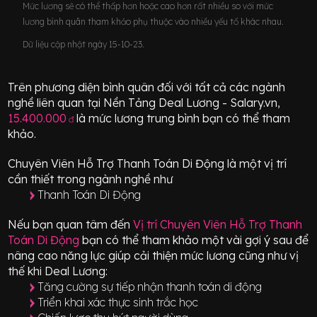
Mức lương sẽ có thể thấp hơn hoặc cao hơn rất nhiều so với mức
lương bình quân tham khảo phụ thuộc vào nhiều yếu tố khác nhau.
Dữ liệu cập nhật ngày 15-10-23.
Trên phương diện bình quân đối với tất cả các ngành
nghề liên quan tại Nền Tảng Deal Lương - Salary.vn,
15.400.000
là mức lương trung bình bạn có thể tham
đ
khảo.
Chuyên Viên Hỗ Trợ Thanh Toán Di Động
là một vị trí
cần thiết
trong ngành nghề như
Thanh Toán Di Động
Nếu bạn quan tâm đến
Vị trí
Chuyên Viên Hỗ Trợ Thanh
Toán Di Động
bạn có thể tham khảo một vài gợi ý sau để
nâng cao năng lực giúp cải thiện mức lương cũng như vị
thế khi Deal Lương:
Tăng cường sự tiếp nhận thanh toán di động
Triển khai xác thực sinh trắc học