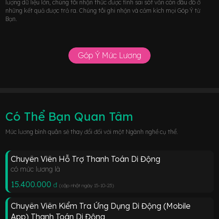
lượng dữ liệu lớn, chúng tôi nhận thức được tính sai sót vẫn còn đâu đó ở
những kết quả được trả ra. Chúng tôi ghi nhận và cảm kích mọi Góp Ý từ
Bạn.
Góp Ý Mức Lương
Có Thể Bạn Quan Tâm
Mức lương bình quân sẽ thay đổi đối với một Ngành nghề cụ thể.
Chuyên Viên Hỗ Trợ Thanh Toán Di Động
có mức lương là
15.400.000
đ
(cập nhật ngày 15-10-23
)
Chuyên Viên Kiểm Tra Ứng Dụng Di Động (Mobile
App) Thanh Toán Di Động