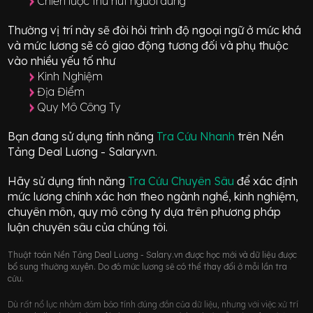
Chiến lược thu hút người dùng
Thường vị trí này sẽ đòi hỏi trình độ ngoại ngữ ở mức
khá
và mức lương sẽ có giao động
tương đối
và phụ thuộc
vào nhiều yếu tố như
Kinh Nghiệm
Địa Điểm
Quy Mô Công Ty
Bạn đang sử dụng tính năng
Tra Cứu Nhanh
trên Nền
Tảng Deal Lương - Salary.vn.
Hãy sử dụng tính năng
Tra Cứu Chuyên Sâu
để xác định
mức lương chính xác hơn theo ngành nghề, kinh nghiệm,
chuyên môn, quy mô công ty dựa trên phương pháp
luận chuyên sâu của chúng tôi.
Thuật toán Nền Tảng Deal Lương - Salary.vn được học mới và dữ liệu được
bổ sung thường xuyên. Do đó mức lương sẽ có thể thay đổi ở mỗi lần tra
cứu.
Dù rất nổ lực nhằm đảm bảo tính đúng đắn của dữ liệu, nhưng với việc xử trí