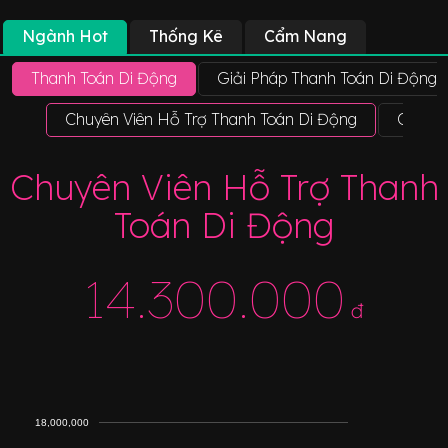
Ngành Hot
Thống Kê
Cẩm Nang
Thanh Toán Di Động
Giải Pháp Thanh Toán Di Động
Chuyên Viên Hỗ Trợ Thanh Toán Di Động
Chuyên
Chuyên Viên Hỗ Trợ Thanh
Toán Di Động
14.300.000
đ
18,000,000